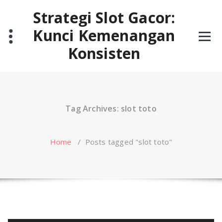
Skip
Strategi Slot Gacor:
to
content
Kunci Kemenangan
Konsisten
Tag Archives: slot toto
Home
/
Posts tagged "slot toto"