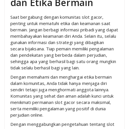
dan Etika Bermain
Saat bergabung dengan komunitas slot gacor,
penting untuk mematuhi etika dan keamanan saat
bermain. Jangan berbagi informasi pribadi yang dapat
membahayakan keamanan diri Anda. Selain itu, selalu
gunakan informasi dan strategi yang dibagikan
secara bijaksana. Tiap pemain memiliki pengalaman
dan pendekatan yang berbeda dalam perjudian,
sehingga apa yang berhasil bagi satu orang mungkin
tidak selalu berhasil bagi yang lain.
Dengan memahami dan menghargai etika bermain
dalam komunitas, Anda tidak hanya menjaga diri
sendiri tetapi juga menghormati anggota lainnya.
Komunitas yang sehat dan aman adalah kunci untuk
menikmati permainan slot gacor secara maksimal,
serta memiliki pengalaman yang positif di dunia
perjudian online.
Dengan menggabungkan pengetahuan tentang slot