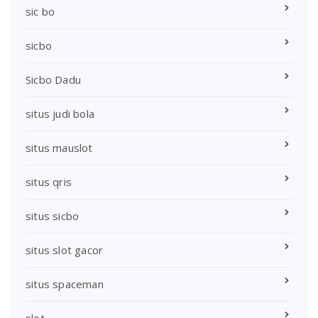
sic bo
sicbo
Sicbo Dadu
situs judi bola
situs mauslot
situs qris
situs sicbo
situs slot gacor
situs spaceman
slot