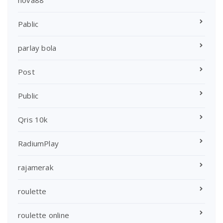
Pablic
parlay bola
Post
Public
Qris 10k
RadiumPlay
rajamerak
roulette
roulette online