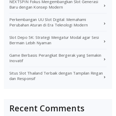
NEXTSPIN Fokus Mengembangkan Slot Generasi
Baru dengan Konsep Modern
Perkembangan UU Slot Digital: Memahami
Perubahan Aturan di Era Teknologi Modern
Slot Depo 5K: Strategi Mengatur Modal agar Sesi
Bermain Lebih Nyaman
Game Berbasis Perangkat Bergerak yang Semakin
Inovatif
Situs Slot Thailand Terbaik dengan Tampilan Ringan
dan Responsif
Recent Comments