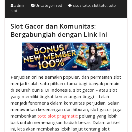
admin
Uncategorized
situs toto
,
slot toto
,
toto
slot
Slot Gacor dan Komunitas:
Bergabunglah dengan Link Ini
Perjudian online semakin populer, dan permainan slot
menjadi salah satu pilihan utama bagi banyak pemain
di seluruh dunia. Di Indonesia, slot gacor – atau slot
yang memiliki tingkat kemenangan tinggi – telah
menjadi fenomena dalam komunitas perjudian. Selain
menawarkan kesenangan dan hiburan, slot gacor juga
memberikan
toto slot pragmatic
peluang yang lebih
baik untuk memenangkan hadiah besar. Dalam artikel
ini, kita akan membahas lebih lanjut tentang slot