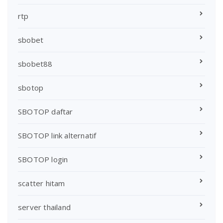
rtp
sbobet
sbobet88
sbotop
SBOTOP daftar
SBOTOP link alternatif
SBOTOP login
scatter hitam
server thailand