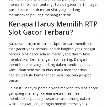
mencari informasi tentang rtp slot gacor hari ini, agar
kamu bisa memilih mesin slot yang sedang
memberikan peluang menang terbaik.
Kenapa Harus Memilih RTP
Slot Gacor Terbaru?
Kalau kamu ingin meraih jackpot besar, memilih rtp
slot gacor yang terbaru adalah langkah yang sangat
cerdas. Slot gacor adalah mesin yang dalam fase
memberikan kemenangan lebih sering. Dengan
memilih mesin yang sedang dalam kondisi gacor,
kamu akan semakin mudah untuk mendapatkan
hadiah, baik itu kemenangan kecil maupun jackpot
besar.
Selain itu, banyak pemain yang mencari rtp slot gacor
gampang menang, karena mesin-mesin ini
memberikan peluang besar untuk menang dalam
waktu singkat. Jadi, dengan memilih mesin yang