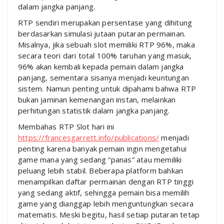
dalam jangka panjang.
RTP sendiri merupakan persentase yang dihitung
berdasarkan simulasi jutaan putaran permainan.
Misalnya, jika sebuah slot memiliki RTP 96%, maka
secara teori dari total 100% taruhan yang masuk,
96% akan kembali kepada pemain dalam jangka
panjang, sementara sisanya menjadi keuntungan
sistem. Namun penting untuk dipahami bahwa RTP
bukan jaminan kemenangan instan, melainkan
perhitungan statistik dalam jangka panjang.
Membahas RTP Slot hari ini
https://francesgarrett.info/publications/
menjadi
penting karena banyak pemain ingin mengetahui
game mana yang sedang “panas” atau memiliki
peluang lebih stabil. Beberapa platform bahkan
menampilkan daftar permainan dengan RTP tinggi
yang sedang aktif, sehingga pemain bisa memilih
game yang dianggap lebih menguntungkan secara
matematis. Meski begitu, hasil setiap putaran tetap