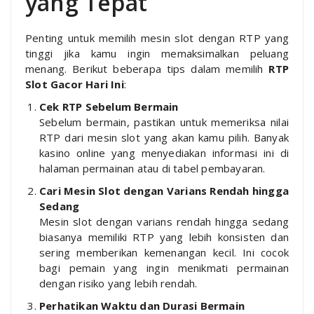
yang Tepat
Penting untuk memilih mesin slot dengan RTP yang
tinggi jika kamu ingin memaksimalkan peluang
menang. Berikut beberapa tips dalam memilih
RTP
Slot Gacor Hari Ini
:
Cek RTP Sebelum Bermain
Sebelum bermain, pastikan untuk memeriksa nilai
RTP dari mesin slot yang akan kamu pilih. Banyak
kasino online yang menyediakan informasi ini di
halaman permainan atau di tabel pembayaran.
Cari Mesin Slot dengan Varians Rendah hingga
Sedang
Mesin slot dengan varians rendah hingga sedang
biasanya memiliki RTP yang lebih konsisten dan
sering memberikan kemenangan kecil. Ini cocok
bagi pemain yang ingin menikmati permainan
dengan risiko yang lebih rendah.
Perhatikan Waktu dan Durasi Bermain