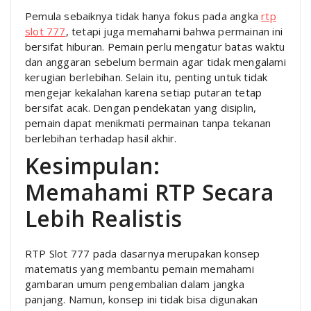
Pemula sebaiknya tidak hanya fokus pada angka
rtp
slot 777
, tetapi juga memahami bahwa permainan ini
bersifat hiburan. Pemain perlu mengatur batas waktu
dan anggaran sebelum bermain agar tidak mengalami
kerugian berlebihan. Selain itu, penting untuk tidak
mengejar kekalahan karena setiap putaran tetap
bersifat acak. Dengan pendekatan yang disiplin,
pemain dapat menikmati permainan tanpa tekanan
berlebihan terhadap hasil akhir.
Kesimpulan:
Memahami RTP Secara
Lebih Realistis
RTP Slot 777 pada dasarnya merupakan konsep
matematis yang membantu pemain memahami
gambaran umum pengembalian dalam jangka
panjang. Namun, konsep ini tidak bisa digunakan