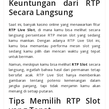
Keuntungan dari RTP
Secara Langsung
Saat ini, banyak kasino online yang menawarkan fitur
RTP Live Slot
, di mana kamu bisa melihat secara
langsung persentase RTP mesin slot yang sedang
kamu mainkan. Dengan adanya RTP Live Slot ini,
kamu bisa memantau performa mesin slot yang
sedang kamu pilih dan mencari waktu yang tepat
untuk bermain.
Namun, meskipun kamu bisa melihat
RTP Slot
secara
langsung, ingatlah bahwa hasil dari permainan tetap
bersifat acak. RTP Live Slot hanya memberikan
gambaran tentang potensi kemenangan dalam
jangka panjang, tapi tidak menjamin kamu akan
menang di setiap putaran.
Tips Memilih RTP Slot