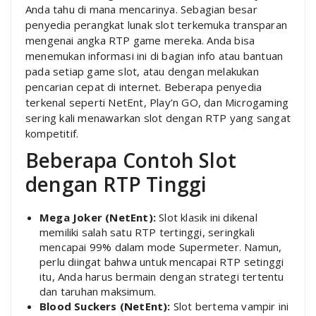
Anda tahu di mana mencarinya. Sebagian besar
penyedia perangkat lunak slot terkemuka transparan
mengenai angka RTP game mereka. Anda bisa
menemukan informasi ini di bagian info atau bantuan
pada setiap game slot, atau dengan melakukan
pencarian cepat di internet. Beberapa penyedia
terkenal seperti NetEnt, Play’n GO, dan Microgaming
sering kali menawarkan slot dengan RTP yang sangat
kompetitif.
Beberapa Contoh Slot
dengan RTP Tinggi
Mega Joker (NetEnt):
Slot klasik ini dikenal
memiliki salah satu RTP tertinggi, seringkali
mencapai 99% dalam mode Supermeter. Namun,
perlu diingat bahwa untuk mencapai RTP setinggi
itu, Anda harus bermain dengan strategi tertentu
dan taruhan maksimum.
Blood Suckers (NetEnt):
Slot bertema vampir ini