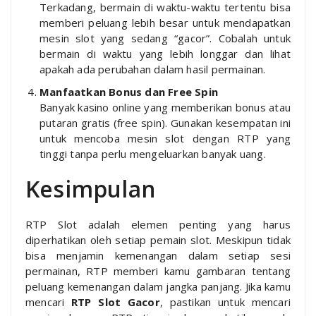
Terkadang, bermain di waktu-waktu tertentu bisa
memberi peluang lebih besar untuk mendapatkan
mesin slot yang sedang “gacor”. Cobalah untuk
bermain di waktu yang lebih longgar dan lihat
apakah ada perubahan dalam hasil permainan.
Manfaatkan Bonus dan Free Spin
Banyak kasino online yang memberikan bonus atau
putaran gratis (free spin). Gunakan kesempatan ini
untuk mencoba mesin slot dengan RTP yang
tinggi tanpa perlu mengeluarkan banyak uang.
Kesimpulan
RTP Slot adalah elemen penting yang harus
diperhatikan oleh setiap pemain slot. Meskipun tidak
bisa menjamin kemenangan dalam setiap sesi
permainan, RTP memberi kamu gambaran tentang
peluang kemenangan dalam jangka panjang. Jika kamu
mencari
RTP Slot Gacor
, pastikan untuk mencari