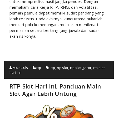
untuk memprediksi hasil jangka pendek. Dengan
memahami cara kerja RTP, RNG, dan volatilitas,
pemain pemula dapat memiliki sudut pandang yang
lebih realistis. Pada akhirnya, kunci utama bukanlah
mencari pola kemenangan, melainkan menikmati
permainan secara bertanggung jawab dan sadar
akan risikonya.
M4inG0ls
rtp
rtp
,
rtp slot
,
rtp slot gacor
,
rtp slot
hari ini
RTP Slot Hari Ini, Panduan Main
Slot Agar Lebih Untung