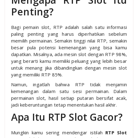
Penting?
Bagi pemain slot, RTP adalah salah satu informasi
paling penting yang harus diperhatikan sebelum
memilih permainan. Semakin tinggi nilai RTP, semakin
besar pula potensi kemenangan yang bisa kamu
dapatkan. Misalnya, ada mesin slot dengan RTP 98%,
yang berarti kamu memiliki peluang yang lebih besar
untuk menang jika dibandingkan dengan mesin slot
yang memiliki RTP 85%.
Namun, ingatlah bahwa RTP tidak menjamin
kemenangan dalam satu sesi permainan. Dalam
permainan slot, hasil setiap putaran bersifat acak,
jadi keberuntungan tetap menentukan hasil akhir.
Apa Itu RTP Slot Gacor?
Mungkin kamu sering mendengar istilah
RTP Slot