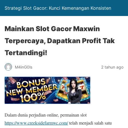
Strategi Slot Gacor: Kunci Kemenangan Konsisten
Mainkan Slot Gacor Maxwin
Terpercaya, Dapatkan Profit Tak
Tertandingi!
M4inG0ls
2 tahun ago
Dalam dunia perjudian online, permainan slot
https://www.creeksidefarmwc.com/
telah menjadi salah satu