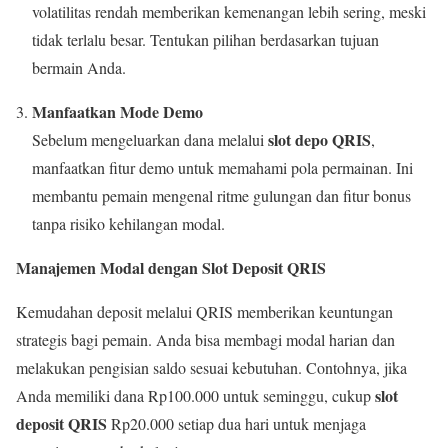
volatilitas rendah memberikan kemenangan lebih sering, meski
tidak terlalu besar. Tentukan pilihan berdasarkan tujuan
bermain Anda.
Manfaatkan Mode Demo
slot depo QRIS
Sebelum mengeluarkan dana melalui
,
manfaatkan fitur demo untuk memahami pola permainan. Ini
membantu pemain mengenal ritme gulungan dan fitur bonus
tanpa risiko kehilangan modal.
Manajemen Modal dengan Slot Deposit QRIS
Kemudahan deposit melalui QRIS memberikan keuntungan
strategis bagi pemain. Anda bisa membagi modal harian dan
melakukan pengisian saldo sesuai kebutuhan. Contohnya, jika
slot
Anda memiliki dana Rp100.000 untuk seminggu, cukup
deposit QRIS
Rp20.000 setiap dua hari untuk menjaga