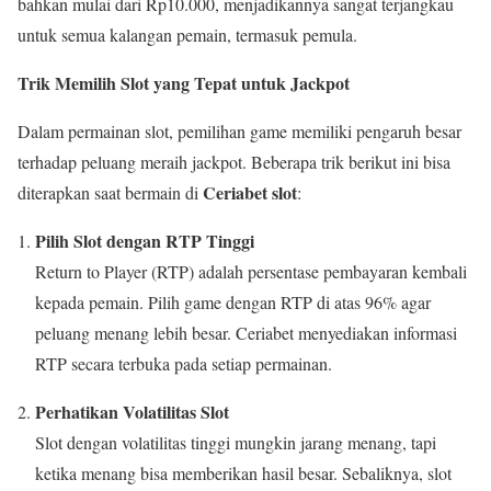
bahkan mulai dari Rp10.000, menjadikannya sangat terjangkau
untuk semua kalangan pemain, termasuk pemula.
Trik Memilih Slot yang Tepat untuk Jackpot
Dalam permainan slot, pemilihan game memiliki pengaruh besar
terhadap peluang meraih jackpot. Beberapa trik berikut ini bisa
Ceriabet slot
diterapkan saat bermain di
:
Pilih Slot dengan RTP Tinggi
Return to Player (RTP) adalah persentase pembayaran kembali
kepada pemain. Pilih game dengan RTP di atas 96% agar
peluang menang lebih besar. Ceriabet menyediakan informasi
RTP secara terbuka pada setiap permainan.
Perhatikan Volatilitas Slot
Slot dengan volatilitas tinggi mungkin jarang menang, tapi
ketika menang bisa memberikan hasil besar. Sebaliknya, slot