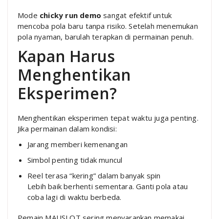
Mode
chicky run demo
sangat efektif untuk
mencoba pola baru tanpa risiko. Setelah menemukan
pola nyaman, barulah terapkan di permainan penuh.
Kapan Harus
Menghentikan
Eksperimen?
Menghentikan eksperimen tepat waktu juga penting.
Jika permainan dalam kondisi:
Jarang memberi kemenangan
Simbol penting tidak muncul
Reel terasa “kering” dalam banyak spin
Lebih baik berhenti sementara. Ganti pola atau
coba lagi di waktu berbeda.
Pemain MAUSLOT sering menyarankan memakai