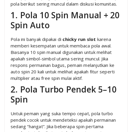
pola berikut sering muncul dalam diskusi komunitas.
1. Pola 10 Spin Manual + 20
Spin Auto
Pola ini banyak dipakai di
chicky run slot
karena
memberi kesempatan untuk membaca pola awal.
Biasanya 10 spin manual digunakan untuk melihat
apakah simbol-simbol utama sering muncul. Jika
respons permainan bagus, pemain melanjutkan ke
auto spin 20 kali untuk melihat apakah fitur seperti
multiplier atau free spin mulai aktif.
2. Pola Turbo Pendek 5–10
Spin
Untuk pemain yang suka tempo cepat, pola turbo
pendek cocok untuk mendeteksi apakah permainan
sedang “hangat”. Jika beberapa spin pertama