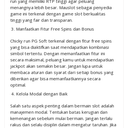
run yang memiliki RTP tinggi agar peluang
menangnya lebih besar. Mauslot sebagai penyedia
game ini terkenal dengan game slot berkualitas
tinggi yang fair dan transparan.
Manfaatkan Fitur Free Spins dan Bonus
Chicky run PG Soft terkenal dengan fitur free spins
yang bisa diaktifkan saat mendapatkan kombinasi
simbol tertentu. Dengan memanfaatkan fitur ini
secara maksimal, peluang kamu untuk mendapatkan
jackpot akan semakin besar. Jangan lupa untuk
membaca aturan dan syarat dari setiap bonus yang
diberikan agar bisa memanfaatkannya secara
optimal.
Kelola Modal dengan Baik
Salah satu aspek penting dalam bermain slot adalah
manajemen modal. Tentukan batas kerugian dan
kemenangan sebelum mulai bermain. Jangan terlalu
rakus dan selalu disiplin dalam mengatur taruhan. Jika