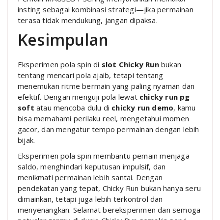
insting sebagai kombinasi strategi—jika permainan
terasa tidak mendukung, jangan dipaksa.
Kesimpulan
Eksperimen pola spin di
slot Chicky Run
bukan
tentang mencari pola ajaib, tetapi tentang
menemukan ritme bermain yang paling nyaman dan
efektif. Dengan menguji pola lewat
chicky run pg
soft
atau mencoba dulu di
chicky run demo
, kamu
bisa memahami perilaku reel, mengetahui momen
gacor, dan mengatur tempo permainan dengan lebih
bijak.
Eksperimen pola spin membantu pemain menjaga
saldo, menghindari keputusan impulsif, dan
menikmati permainan lebih santai. Dengan
pendekatan yang tepat, Chicky Run bukan hanya seru
dimainkan, tetapi juga lebih terkontrol dan
menyenangkan. Selamat bereksperimen dan semoga