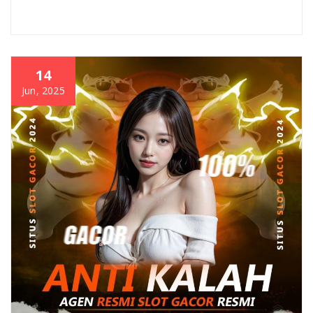
14
Jun, 2025