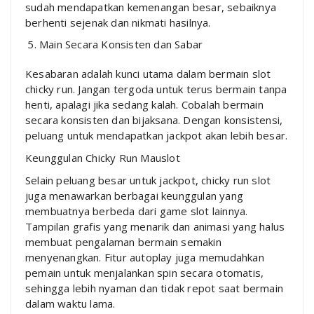
sudah mendapatkan kemenangan besar, sebaiknya
berhenti sejenak dan nikmati hasilnya.
Main Secara Konsisten dan Sabar
Kesabaran adalah kunci utama dalam bermain slot
chicky run. Jangan tergoda untuk terus bermain tanpa
henti, apalagi jika sedang kalah. Cobalah bermain
secara konsisten dan bijaksana. Dengan konsistensi,
peluang untuk mendapatkan jackpot akan lebih besar.
Keunggulan Chicky Run Mauslot
Selain peluang besar untuk jackpot, chicky run slot
juga menawarkan berbagai keunggulan yang
membuatnya berbeda dari game slot lainnya.
Tampilan grafis yang menarik dan animasi yang halus
membuat pengalaman bermain semakin
menyenangkan. Fitur autoplay juga memudahkan
pemain untuk menjalankan spin secara otomatis,
sehingga lebih nyaman dan tidak repot saat bermain
dalam waktu lama.