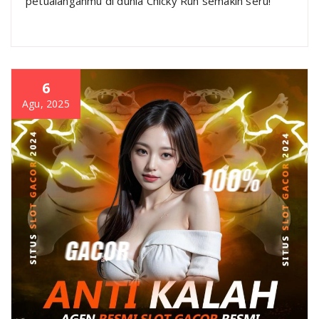
petualanganmu di dunia Chicky Run semakin seru!
6
Agu, 2025