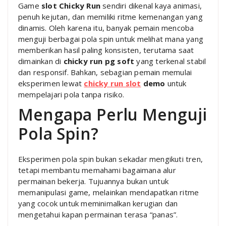
Game
slot Chicky Run
sendiri dikenal kaya animasi,
penuh kejutan, dan memiliki ritme kemenangan yang
dinamis. Oleh karena itu, banyak pemain mencoba
menguji berbagai pola spin untuk melihat mana yang
memberikan hasil paling konsisten, terutama saat
dimainkan di
chicky run pg soft
yang terkenal stabil
dan responsif. Bahkan, sebagian pemain memulai
eksperimen lewat
chicky run slot
demo
untuk
mempelajari pola tanpa risiko.
Mengapa Perlu Menguji
Pola Spin?
Eksperimen pola spin bukan sekadar mengikuti tren,
tetapi membantu memahami bagaimana alur
permainan bekerja. Tujuannya bukan untuk
memanipulasi game, melainkan mendapatkan ritme
yang cocok untuk meminimalkan kerugian dan
mengetahui kapan permainan terasa “panas”.