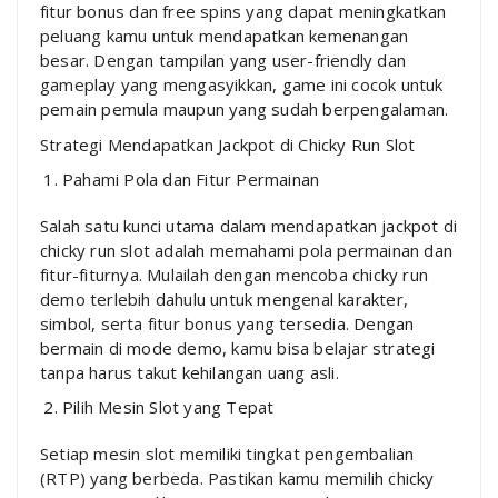
fitur bonus dan free spins yang dapat meningkatkan
peluang kamu untuk mendapatkan kemenangan
besar. Dengan tampilan yang user-friendly dan
gameplay yang mengasyikkan, game ini cocok untuk
pemain pemula maupun yang sudah berpengalaman.
Strategi Mendapatkan Jackpot di Chicky Run Slot
Pahami Pola dan Fitur Permainan
Salah satu kunci utama dalam mendapatkan jackpot di
chicky run slot adalah memahami pola permainan dan
fitur-fiturnya. Mulailah dengan mencoba chicky run
demo terlebih dahulu untuk mengenal karakter,
simbol, serta fitur bonus yang tersedia. Dengan
bermain di mode demo, kamu bisa belajar strategi
tanpa harus takut kehilangan uang asli.
Pilih Mesin Slot yang Tepat
Setiap mesin slot memiliki tingkat pengembalian
(RTP) yang berbeda. Pastikan kamu memilih chicky