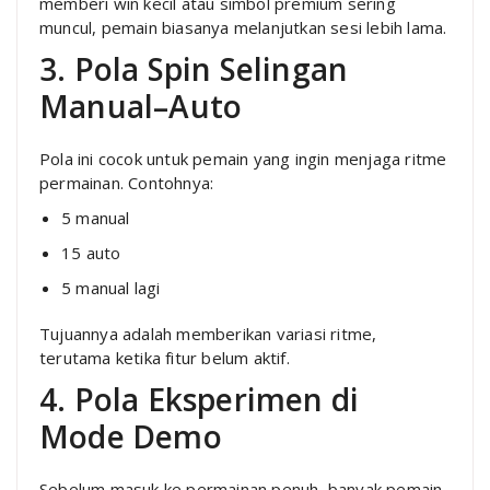
memberi win kecil atau simbol premium sering
muncul, pemain biasanya melanjutkan sesi lebih lama.
3. Pola Spin Selingan
Manual–Auto
Pola ini cocok untuk pemain yang ingin menjaga ritme
permainan. Contohnya:
5 manual
15 auto
5 manual lagi
Tujuannya adalah memberikan variasi ritme,
terutama ketika fitur belum aktif.
4. Pola Eksperimen di
Mode Demo
Sebelum masuk ke permainan penuh, banyak pemain