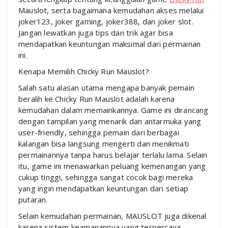
Mauslot, serta bagaimana kemudahan akses melalui
joker123, joker gaming, joker388, dan joker slot.
Jangan lewatkan juga tips dan trik agar bisa
mendapatkan keuntungan maksimal dari permainan
ini.
Kenapa Memilih Chicky Run Mauslot?
Salah satu alasan utama mengapa banyak pemain
beralih ke Chicky Run Mauslot adalah karena
kemudahan dalam memainkannya. Game ini dirancang
dengan tampilan yang menarik dan antarmuka yang
user-friendly, sehingga pemain dari berbagai
kalangan bisa langsung mengerti dan menikmati
permainannya tanpa harus belajar terlalu lama. Selain
itu, game ini menawarkan peluang kemenangan yang
cukup tinggi, sehingga sangat cocok bagi mereka
yang ingin mendapatkan keuntungan dari setiap
putaran.
Selain kemudahan permainan, MAUSLOT juga dikenal
karena sistem keamanannya yang terpercaya.