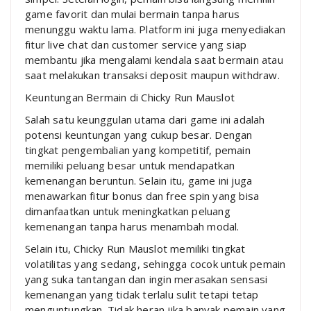
game favorit dan mulai bermain tanpa harus
menunggu waktu lama. Platform ini juga menyediakan
fitur live chat dan customer service yang siap
membantu jika mengalami kendala saat bermain atau
saat melakukan transaksi deposit maupun withdraw.
Keuntungan Bermain di Chicky Run Mauslot
Salah satu keunggulan utama dari game ini adalah
potensi keuntungan yang cukup besar. Dengan
tingkat pengembalian yang kompetitif, pemain
memiliki peluang besar untuk mendapatkan
kemenangan beruntun. Selain itu, game ini juga
menawarkan fitur bonus dan free spin yang bisa
dimanfaatkan untuk meningkatkan peluang
kemenangan tanpa harus menambah modal.
Selain itu, Chicky Run Mauslot memiliki tingkat
volatilitas yang sedang, sehingga cocok untuk pemain
yang suka tantangan dan ingin merasakan sensasi
kemenangan yang tidak terlalu sulit tetapi tetap
menguntungkan. Tidak heran jika banyak pemain yang