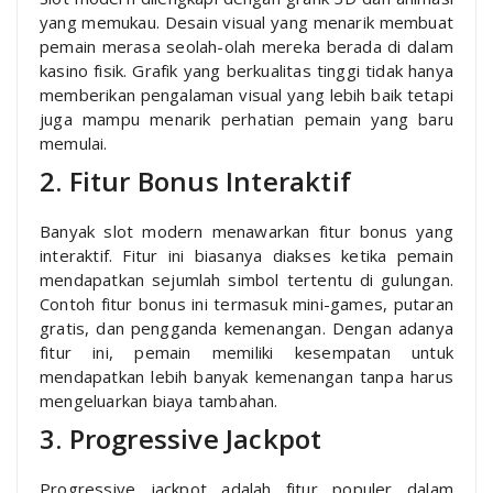
yang memukau. Desain visual yang menarik membuat
pemain merasa seolah-olah mereka berada di dalam
kasino fisik. Grafik yang berkualitas tinggi tidak hanya
memberikan pengalaman visual yang lebih baik tetapi
juga mampu menarik perhatian pemain yang baru
memulai.
2. Fitur Bonus Interaktif
Banyak slot modern menawarkan fitur bonus yang
interaktif. Fitur ini biasanya diakses ketika pemain
mendapatkan sejumlah simbol tertentu di gulungan.
Contoh fitur bonus ini termasuk mini-games, putaran
gratis, dan pengganda kemenangan. Dengan adanya
fitur ini, pemain memiliki kesempatan untuk
mendapatkan lebih banyak kemenangan tanpa harus
mengeluarkan biaya tambahan.
3. Progressive Jackpot
Progressive jackpot adalah fitur populer dalam