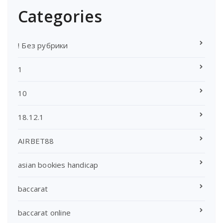
Categories
! Без рубрики
1
10
18.12.1
AIRBET88
asian bookies handicap
baccarat
baccarat online