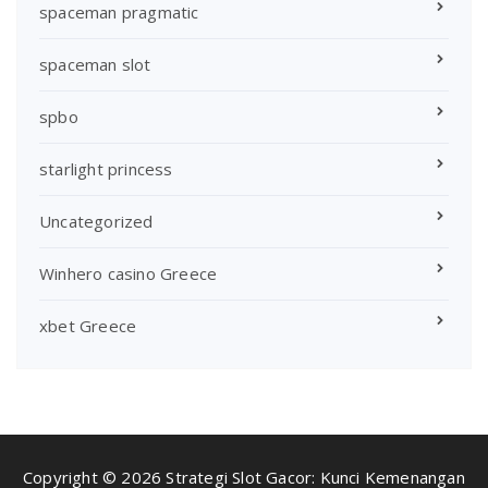
spaceman pragmatic
spaceman slot
spbo
starlight princess
Uncategorized
Winhero casino Greece
xbet Greece
Copyright © 2026 Strategi Slot Gacor: Kunci Kemenangan