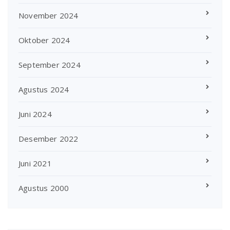
November 2024
Oktober 2024
September 2024
Agustus 2024
Juni 2024
Desember 2022
Juni 2021
Agustus 2000