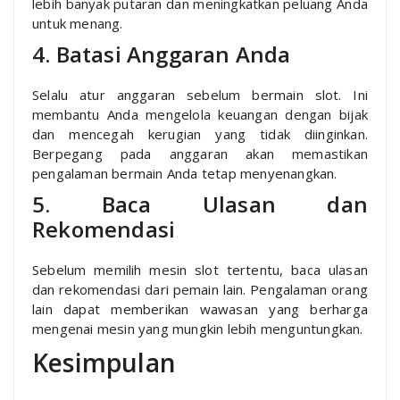
lebih banyak putaran dan meningkatkan peluang Anda
untuk menang.
4. Batasi Anggaran Anda
Selalu atur anggaran sebelum bermain slot. Ini
membantu Anda mengelola keuangan dengan bijak
dan mencegah kerugian yang tidak diinginkan.
Berpegang pada anggaran akan memastikan
pengalaman bermain Anda tetap menyenangkan.
5. Baca Ulasan dan
Rekomendasi
Sebelum memilih mesin slot tertentu, baca ulasan
dan rekomendasi dari pemain lain. Pengalaman orang
lain dapat memberikan wawasan yang berharga
mengenai mesin yang mungkin lebih menguntungkan.
Kesimpulan