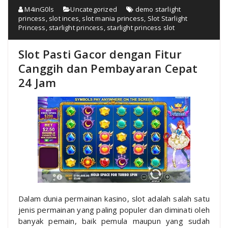
M4inG0ls
Uncategorized
demo starlight
princess
,
slot inces
,
slot mania princess
,
Slot Starlight
Princess
,
starlight princess
,
starlight princess slot
Slot Pasti Gacor dengan Fitur
Canggih dan Pembayaran Cepat
24 Jam
Dalam dunia permainan kasino, slot adalah salah satu
jenis permainan yang paling populer dan diminati oleh
banyak pemain, baik pemula maupun yang sudah