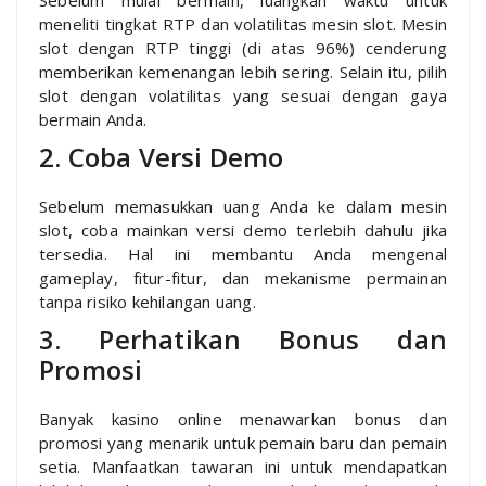
meneliti tingkat RTP dan volatilitas mesin slot. Mesin
slot dengan RTP tinggi (di atas 96%) cenderung
memberikan kemenangan lebih sering. Selain itu, pilih
slot dengan volatilitas yang sesuai dengan gaya
bermain Anda.
2. Coba Versi Demo
Sebelum memasukkan uang Anda ke dalam mesin
slot, coba mainkan versi demo terlebih dahulu jika
tersedia. Hal ini membantu Anda mengenal
gameplay, fitur-fitur, dan mekanisme permainan
tanpa risiko kehilangan uang.
3. Perhatikan Bonus dan
Promosi
Banyak kasino online menawarkan bonus dan
promosi yang menarik untuk pemain baru dan pemain
setia. Manfaatkan tawaran ini untuk mendapatkan