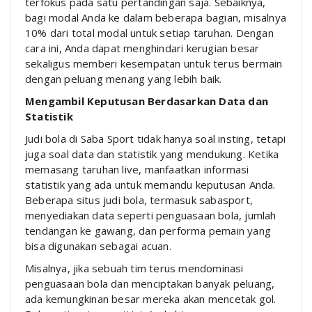
terfokus pada satu pertandingan saja. Sebaiknya,
bagi modal Anda ke dalam beberapa bagian, misalnya
10% dari total modal untuk setiap taruhan. Dengan
cara ini, Anda dapat menghindari kerugian besar
sekaligus memberi kesempatan untuk terus bermain
dengan peluang menang yang lebih baik.
Mengambil Keputusan Berdasarkan Data dan
Statistik
Judi bola di Saba Sport tidak hanya soal insting, tetapi
juga soal data dan statistik yang mendukung. Ketika
memasang taruhan live, manfaatkan informasi
statistik yang ada untuk memandu keputusan Anda.
Beberapa situs judi bola, termasuk sabasport,
menyediakan data seperti penguasaan bola, jumlah
tendangan ke gawang, dan performa pemain yang
bisa digunakan sebagai acuan.
Misalnya, jika sebuah tim terus mendominasi
penguasaan bola dan menciptakan banyak peluang,
ada kemungkinan besar mereka akan mencetak gol.