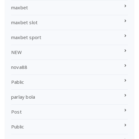
maxbet
maxbet slot
maxbet sport
NEW
nova88
Pablic
parlay bola
Post
Public