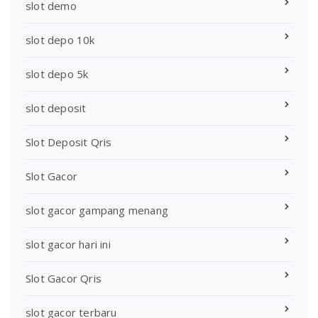
slot demo
slot depo 10k
slot depo 5k
slot deposit
Slot Deposit Qris
Slot Gacor
slot gacor gampang menang
slot gacor hari ini
Slot Gacor Qris
slot gacor terbaru