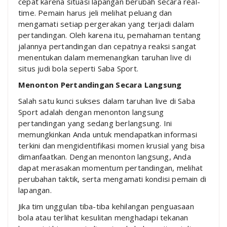
cepat karena situasi lapangan berubah secara real-
time. Pemain harus jeli melihat peluang dan
mengamati setiap pergerakan yang terjadi dalam
pertandingan. Oleh karena itu, pemahaman tentang
jalannya pertandingan dan cepatnya reaksi sangat
menentukan dalam memenangkan taruhan live di
situs judi bola seperti Saba Sport.
Menonton Pertandingan Secara Langsung
Salah satu kunci sukses dalam taruhan live di Saba
Sport adalah dengan menonton langsung
pertandingan yang sedang berlangsung. Ini
memungkinkan Anda untuk mendapatkan informasi
terkini dan mengidentifikasi momen krusial yang bisa
dimanfaatkan. Dengan menonton langsung, Anda
dapat merasakan momentum pertandingan, melihat
perubahan taktik, serta mengamati kondisi pemain di
lapangan.
Jika tim unggulan tiba-tiba kehilangan penguasaan
bola atau terlihat kesulitan menghadapi tekanan