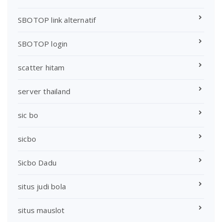
SBOTOP link alternatif
SBOTOP login
scatter hitam
server thailand
sic bo
sicbo
Sicbo Dadu
situs judi bola
situs mauslot