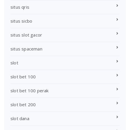
situs qris
situs sicbo
situs slot gacor
situs spaceman
slot
slot bet 100
slot bet 100 perak
slot bet 200
slot dana