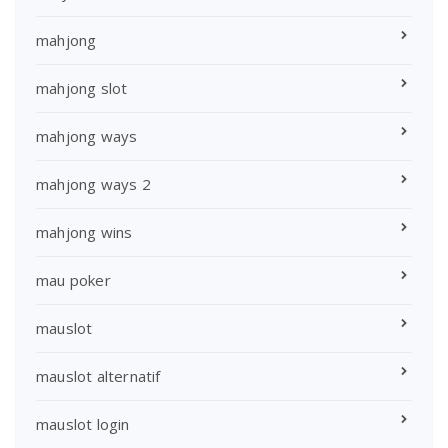
mahjong
mahjong slot
mahjong ways
mahjong ways 2
mahjong wins
mau poker
mauslot
mauslot alternatif
mauslot login