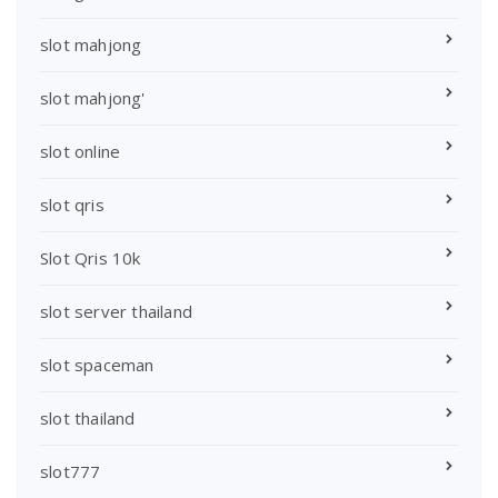
slot mahjong
slot mahjong'
slot online
slot qris
Slot Qris 10k
slot server thailand
slot spaceman
slot thailand
slot777