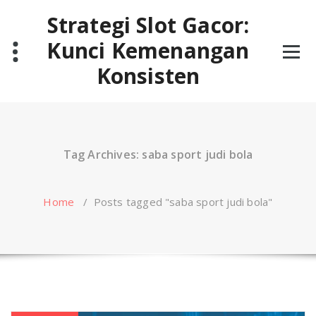
Skip
Strategi Slot Gacor:
to
content
Kunci Kemenangan
Konsisten
Tag Archives: saba sport judi bola
Home
/
Posts tagged "saba sport judi bola"