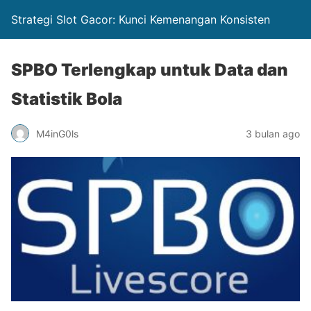
Strategi Slot Gacor: Kunci Kemenangan Konsisten
SPBO Terlengkap untuk Data dan
Statistik Bola
M4inG0ls
3 bulan ago