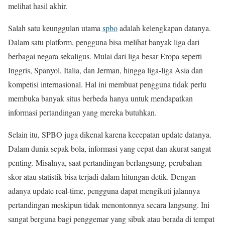
melihat hasil akhir.
Salah satu keunggulan utama
spbo
adalah kelengkapan datanya.
Dalam satu platform, pengguna bisa melihat banyak liga dari
berbagai negara sekaligus. Mulai dari liga besar Eropa seperti
Inggris, Spanyol, Italia, dan Jerman, hingga liga-liga Asia dan
kompetisi internasional. Hal ini membuat pengguna tidak perlu
membuka banyak situs berbeda hanya untuk mendapatkan
informasi pertandingan yang mereka butuhkan.
Selain itu, SPBO juga dikenal karena kecepatan update datanya.
Dalam dunia sepak bola, informasi yang cepat dan akurat sangat
penting. Misalnya, saat pertandingan berlangsung, perubahan
skor atau statistik bisa terjadi dalam hitungan detik. Dengan
adanya update real-time, pengguna dapat mengikuti jalannya
pertandingan meskipun tidak menontonnya secara langsung. Ini
sangat berguna bagi penggemar yang sibuk atau berada di tempat