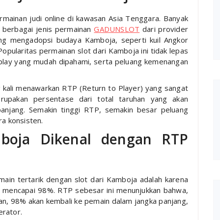
rmainan judi online di kawasan Asia Tenggara. Banyak
 berbagai jenis permainan
GADUNSLOT
dari provider
ng mengadopsi budaya Kamboja, seperti kuil Angkor
pularitas permainan slot dari Kamboja ini tidak lepas
meplay yang mudah dipahami, serta peluang kemenangan
ng kali menawarkan RTP (Return to Player) yang sangat
rupakan persentase dari total taruhan yang akan
anjang. Semakin tinggi RTP, semakin besar peluang
a konsisten.
boja Dikenal dengan RTP
ain tertarik dengan slot dari Kamboja adalah karena
ni mencapai 98%. RTP sebesar ini menunjukkan bahwa,
nkan, 98% akan kembali ke pemain dalam jangka panjang,
erator.