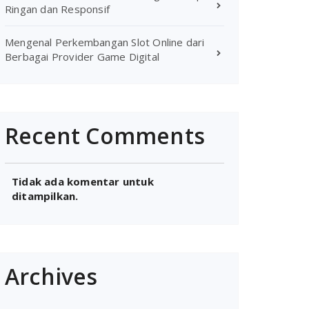
Ringan dan Responsif
Mengenal Perkembangan Slot Online dari
Berbagai Provider Game Digital
Recent Comments
Tidak ada komentar untuk
ditampilkan.
Archives