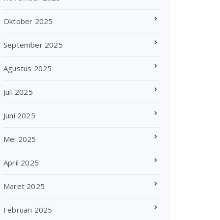
Oktober 2025
September 2025
Agustus 2025
Juli 2025
Juni 2025
Mei 2025
April 2025
Maret 2025
Februari 2025