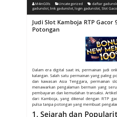
M4inG0ls
Uncategorized
daftar gadunsl
gadunslot
,
link gadunslot
,
login gadunslot
,
Slot Gaco
Judi Slot Kamboja RTP Gacor
Potongan
Dalam era digital saat ini, permainan judi o
kalangan. Salah satu permainan yang paling pop
dan kawasan Asia Tenggara, permainan sl
menawarkan pengalaman bermain yang seru,
pembayaran dan kemudahan transaksi. Artikel
dari Kamboja, yang dikenal dengan RTP ga
pulsa tanpa potongan yang membuat pengal
1. Sejarah dan Populari