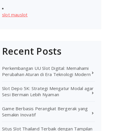
slot mauslot
Recent Posts
Perkembangan UU Slot Digital: Memahami
Perubahan Aturan di Era Teknologi Modern
Slot Depo 5K: Strategi Mengatur Modal agar
Sesi Bermain Lebih Nyaman
Game Berbasis Perangkat Bergerak yang
Semakin Inovatif
Situs Slot Thailand Terbaik dengan Tampilan