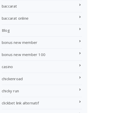
baccarat
baccarat online
Blog
bonus new member
bonus new member 100
casino
chickenroad
chicky run
clickbet link alternatif