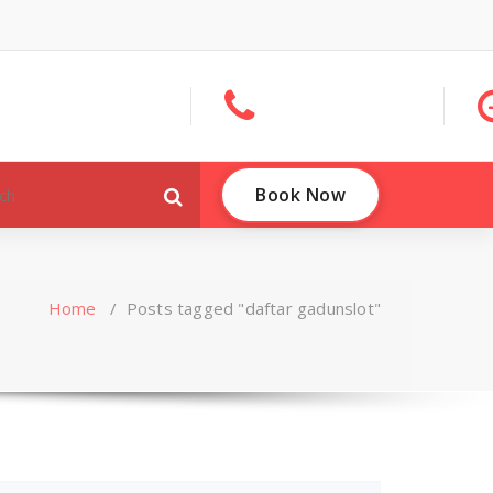
Book Now
Home
/
Posts tagged "daftar gadunslot"