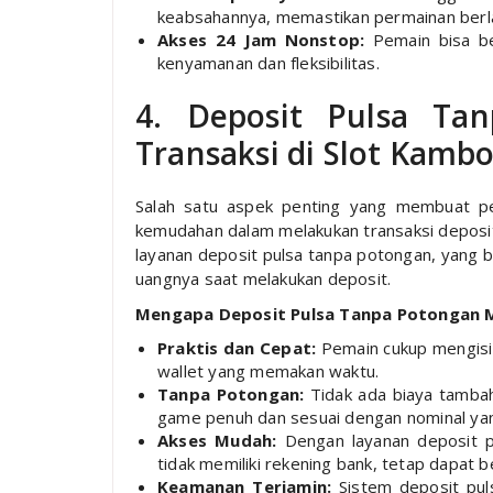
keabsahannya, memastikan permainan berla
Akses 24 Jam Nonstop:
Pemain bisa be
kenyamanan dan fleksibilitas.
4. Deposit Pulsa Ta
Transaksi di Slot Kambo
Salah satu aspek penting yang membuat pe
kemudahan dalam melakukan transaksi deposit 
layanan deposit pulsa tanpa potongan, yang b
uangnya saat melakukan deposit.
Mengapa Deposit Pulsa Tanpa Potongan Me
Praktis dan Cepat:
Pemain cukup mengisi s
wallet yang memakan waktu.
Tanpa Potongan:
Tidak ada biaya tambah
game penuh dan sesuai dengan nominal yang
Akses Mudah:
Dengan layanan deposit pu
tidak memiliki rekening bank, tetap dapat b
Keamanan Terjamin:
Sistem deposit pul