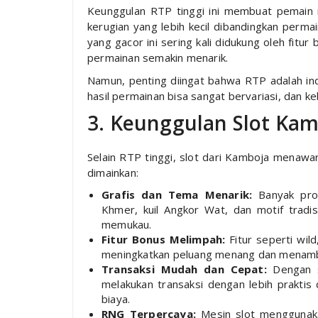
Keunggulan RTP tinggi ini membuat pemain m
kerugian yang lebih kecil dibandingkan permai
yang gacor ini sering kali didukung oleh fitu
permainan semakin menarik.
Namun, penting diingat bahwa RTP adalah indi
hasil permainan bisa sangat bervariasi, dan k
3. Keunggulan Slot Ka
Selain RTP tinggi, slot dari Kamboja menawa
dimainkan:
Grafis dan Tema Menarik:
Banyak pro
Khmer, kuil Angkor Wat, dan motif tradi
memukau.
Fitur Bonus Melimpah:
Fitur seperti wild
meningkatkan peluang menang dan menamb
Transaksi Mudah dan Cepat:
Dengan s
melakukan transaksi dengan lebih praktis
biaya.
RNG Terpercaya:
Mesin slot menggunak