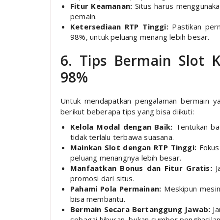
Fitur Keamanan:
Situs harus menggunakan
pemain.
Ketersediaan RTP Tinggi:
Pastikan perm
98%, untuk peluang menang lebih besar.
6. Tips Bermain Slot
98%
Untuk mendapatkan pengalaman bermain ya
berikut beberapa tips yang bisa diikuti:
Kelola Modal dengan Baik:
Tentukan ba
tidak terlalu terbawa suasana.
Mainkan Slot dengan RTP Tinggi:
Fokus
peluang menangnya lebih besar.
Manfaatkan Bonus dan Fitur Gratis:
Ja
promosi dari situs.
Pahami Pola Permainan:
Meskipun mesin s
bisa membantu.
Bermain Secara Bertanggung Jawab:
Ja
sebagai hiburan, bukan sumber penghasila