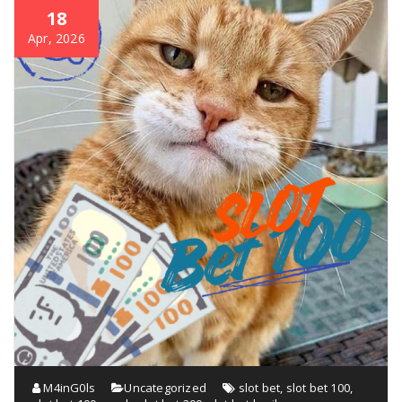
18
Apr, 2026
M4inG0ls
Uncategorized
slot bet
,
slot bet 100
,