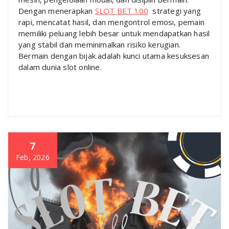
Dengan menerapkan
SLOT BET 100
strategi yang
rapi, mencatat hasil, dan mengontrol emosi, pemain
memiliki peluang lebih besar untuk mendapatkan hasil
yang stabil dan meminimalkan risiko kerugian.
Bermain dengan bijak adalah kunci utama kesuksesan
dalam dunia slot online.
7
Feb, 2026