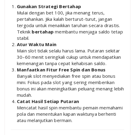
Gunakan Strategi Bertahap
Mulai dengan bet 100, jika menang terus,
pertahankan. Jika kalah berturut-turut, jangan
tergoda untuk menaikkan taruhan secara drastis.
Teknik
bertahap
membantu menjaga saldo tetap
stabil.
Atur Waktu Main
Main slot tidak selalu harus lama. Putaran sekitar
30–60 menit seringkali cukup untuk mendapatkan
kemenangan tanpa cepat kehabisan saldo.
Manfaatkan Fitur Free Spin dan Bonus
Banyak slot menyediakan free spin atau bonus
mini. Fokus pada slot yang sering memberikan
bonus ini akan meningkatkan peluang menang lebih
mudah.
Catat Hasil Setiap Putaran
Mencatat hasil spin membantu pemain memahami
pola dan menentukan kapan waktunya berhenti
atau melanjutkan bermain.