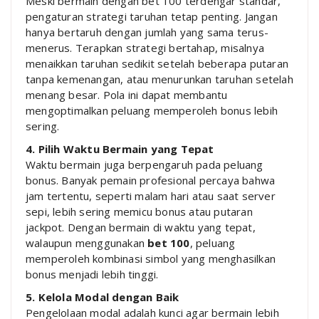
Meski bermain dengan bet 100 terdengar standar,
pengaturan strategi taruhan tetap penting. Jangan
hanya bertaruh dengan jumlah yang sama terus-
menerus. Terapkan strategi bertahap, misalnya
menaikkan taruhan sedikit setelah beberapa putaran
tanpa kemenangan, atau menurunkan taruhan setelah
menang besar. Pola ini dapat membantu
mengoptimalkan peluang memperoleh bonus lebih
sering.
4. Pilih Waktu Bermain yang Tepat
Waktu bermain juga berpengaruh pada peluang
bonus. Banyak pemain profesional percaya bahwa
jam tertentu, seperti malam hari atau saat server
sepi, lebih sering memicu bonus atau putaran
jackpot. Dengan bermain di waktu yang tepat,
walaupun menggunakan
bet 100
, peluang
memperoleh kombinasi simbol yang menghasilkan
bonus menjadi lebih tinggi.
5. Kelola Modal dengan Baik
Pengelolaan modal adalah kunci agar bermain lebih