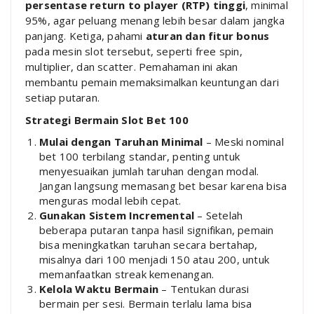
persentase return to player (RTP) tinggi
, minimal
95%, agar peluang menang lebih besar dalam jangka
panjang. Ketiga, pahami
aturan dan fitur bonus
pada mesin slot tersebut, seperti free spin,
multiplier, dan scatter. Pemahaman ini akan
membantu pemain memaksimalkan keuntungan dari
setiap putaran.
Strategi Bermain Slot Bet 100
Mulai dengan Taruhan Minimal
– Meski nominal
bet 100 terbilang standar, penting untuk
menyesuaikan jumlah taruhan dengan modal.
Jangan langsung memasang bet besar karena bisa
menguras modal lebih cepat.
Gunakan Sistem Incremental
– Setelah
beberapa putaran tanpa hasil signifikan, pemain
bisa meningkatkan taruhan secara bertahap,
misalnya dari 100 menjadi 150 atau 200, untuk
memanfaatkan streak kemenangan.
Kelola Waktu Bermain
– Tentukan durasi
bermain per sesi. Bermain terlalu lama bisa