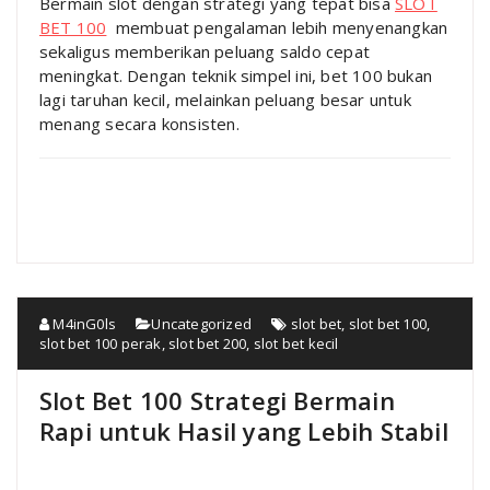
Bermain slot dengan strategi yang tepat bisa
SLOT
BET 100
membuat pengalaman lebih menyenangkan
sekaligus memberikan peluang saldo cepat
meningkat. Dengan teknik simpel ini, bet 100 bukan
lagi taruhan kecil, melainkan peluang besar untuk
menang secara konsisten.
M4inG0ls
Uncategorized
slot bet
,
slot bet 100
,
slot bet 100 perak
,
slot bet 200
,
slot bet kecil
Slot Bet 100 Strategi Bermain
Rapi untuk Hasil yang Lebih Stabil