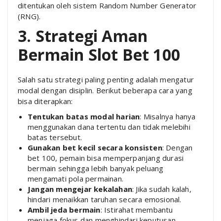
ditentukan oleh sistem Random Number Generator
(RNG).
3. Strategi Aman
Bermain Slot Bet 100
Salah satu strategi paling penting adalah mengatur
modal dengan disiplin. Berikut beberapa cara yang
bisa diterapkan:
Tentukan batas modal harian
: Misalnya hanya
menggunakan dana tertentu dan tidak melebihi
batas tersebut.
Gunakan bet kecil secara konsisten
: Dengan
bet 100, pemain bisa memperpanjang durasi
bermain sehingga lebih banyak peluang
mengamati pola permainan.
Jangan mengejar kekalahan
: Jika sudah kalah,
hindari menaikkan taruhan secara emosional.
Ambil jeda bermain
: Istirahat membantu
menjaga fokus dan menghindari keputusan