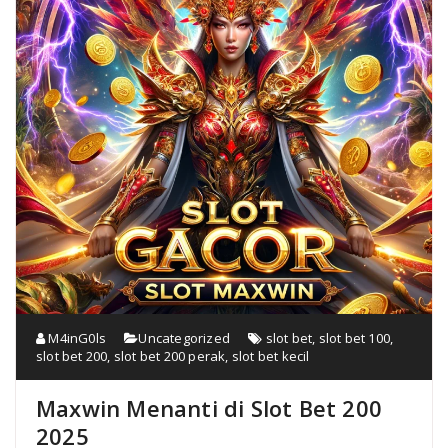
M4inG0ls
Uncategorized
slot bet
,
slot bet 100
,
slot bet 200
,
slot bet 200 perak
,
slot bet kecil
Maxwin Menanti di Slot Bet 200
2025