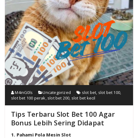
M4inG0ls
Uncategorized
slot bet
,
slot bet 100
,
slot bet 100 perak
,
slot bet 200
,
slot bet kecil
Tips Terbaru Slot Bet 100 Agar
Bonus Lebih Sering Didapat
1. Pahami Pola Mesin Slot