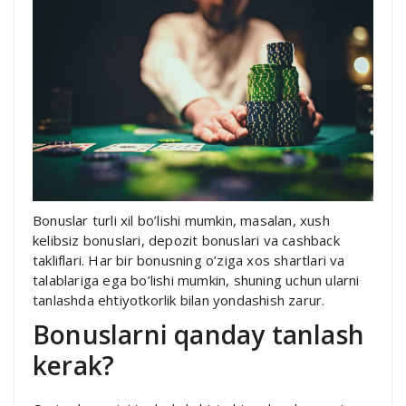
Bonuslar turli xil bo’lishi mumkin, masalan, xush
kelibsiz bonuslari, depozit bonuslari va cashback
takliflari. Har bir bonusning o’ziga xos shartlari va
talablariga ega bo’lishi mumkin, shuning uchun ularni
tanlashda ehtiyotkorlik bilan yondashish zarur.
Bonuslarni qanday tanlash
kerak?