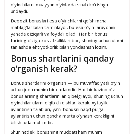
o’yinchilarni muayyan o’yinlarda sinab ko’rishga
undaydi.
Depozit bonuslari esa o’yinchilarni qo’shimcha
mablag’lar bilan ta’minlaydi, bu esa o’yin jarayonini
yanada qiziqarli va foydali qiladi. Har bir bonus
turining o’ziga xos afzalliklari bor, shuning uchun ularni
tanlashda ehtiyotkorlik bilan yondashish lozim.
Bonus shartlarini qanday
o’rganish kerak?
Bonus shartlarini o’rganish — bu muvaffaqiyatli o’yin
uchun juda muhim bir qadamdir. Har bir kazino o’z
bonuslarining shartlarini aniq belgilaydi, shuning uchun
o’yinchilar ularni o’qib chiqishlari kerak. Aytaylik,
aylantirish talablari, ya’ni bonusni naqd pulga
aylantirish uchun qancha marta o’ynash kerakligini
bilish juda muhimdir.
Shuningdek, bonusning muddati ham muhim