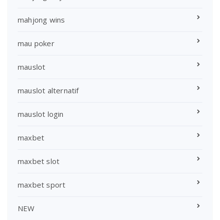
mahjong wins
mau poker
mauslot
mauslot alternatif
mauslot login
maxbet
maxbet slot
maxbet sport
NEW