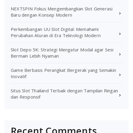
NEXTSPIN Fokus Mengembangkan Slot Generasi
Baru dengan Konsep Modern
Perkembangan UU Slot Digital: Memahami
Perubahan Aturan di Era Teknologi Modern
Slot Depo 5K: Strategi Mengatur Modal agar Sesi
Bermain Lebih Nyaman
Game Berbasis Perangkat Bergerak yang Semakin
Inovatif
Situs Slot Thailand Terbaik dengan Tampilan Ringan
dan Responsif
Recent Comments