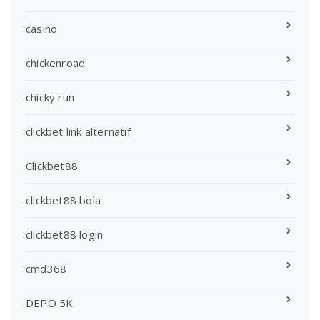
casino
chickenroad
chicky run
clickbet link alternatif
Clickbet88
clickbet88 bola
clickbet88 login
cmd368
DEPO 5K