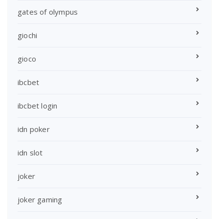
gates of olympus
giochi
gioco
ibcbet
ibcbet login
idn poker
idn slot
joker
joker gaming