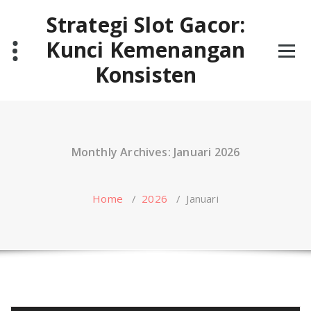
Skip
Strategi Slot Gacor:
to
content
Kunci Kemenangan
Konsisten
Monthly Archives: Januari 2026
Home
/
2026
/
Januari