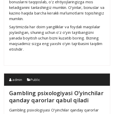
bonuslarni taqqoslab, o’z ehtiyojlaringizga mos
keladiganini tanlashingiz mumkin. O’yinlar, bonuslar va
kazino haqida barcha kerakli ma’lumotlarni topishingiz
mumkin.
Saytimizda har doim yangiliklar va foydali maqolalar
joylashgan, shuning uchun o’z o’yin tajribangizni
yanada boyitish uchun bizni kuzatib boring. Bizning
maqsadimiz sizga eng yaxshi o’yin tajribasini taqdim
etishdir.
admin
Public
Gambling psixologiyasi O’yinchilar
qanday qarorlar qabul qiladi
Gambling psixologiyasi O’yinchilar qanday qarorlar