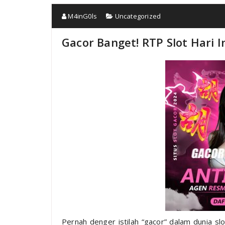
M4inG0ls
Uncategorized
Gacor Banget! RTP Slot Hari I
Pernah denger istilah “gacor” dalam dunia sl