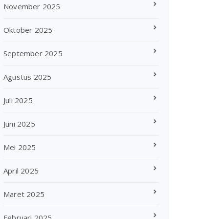
November 2025
Oktober 2025
September 2025
Agustus 2025
Juli 2025
Juni 2025
Mei 2025
April 2025
Maret 2025
Februari 2025