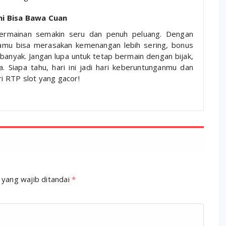
ni Bisa Bawa Cuan
 permainan semakin seru dan penuh peluang. Dengan
kamu bisa merasakan kemenangan lebih sering, bonus
banyak. Jangan lupa untuk tetap bermain dengan bijak,
 Siapa tahu, hari ini jadi hari keberuntunganmu dan
 RTP slot yang gacor!
 yang wajib ditandai
*