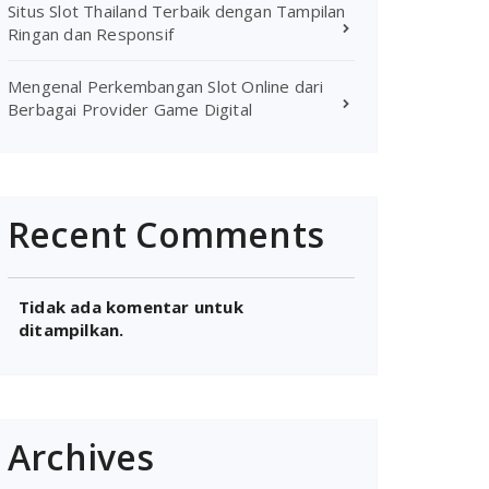
Situs Slot Thailand Terbaik dengan Tampilan
Ringan dan Responsif
Mengenal Perkembangan Slot Online dari
Berbagai Provider Game Digital
Recent Comments
Tidak ada komentar untuk
ditampilkan.
Archives