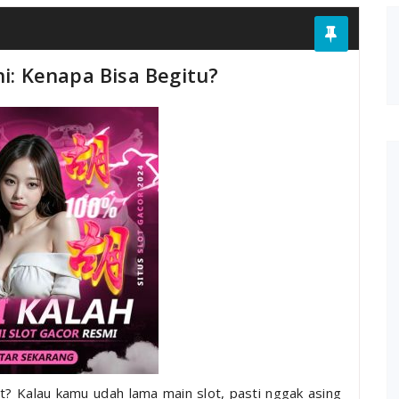
ni: Kenapa Bisa Begitu?
ot? Kalau kamu udah lama main slot, pasti nggak asing