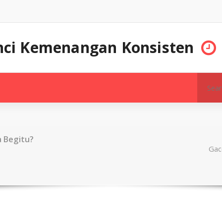
unci Kemenangan Konsisten
Search
for:
a Begitu?
Gac