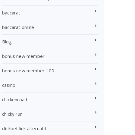
baccarat
baccarat online
Blog
bonus new member
bonus new member 100
casino
chickenroad
chicky run
clickbet link alternatif