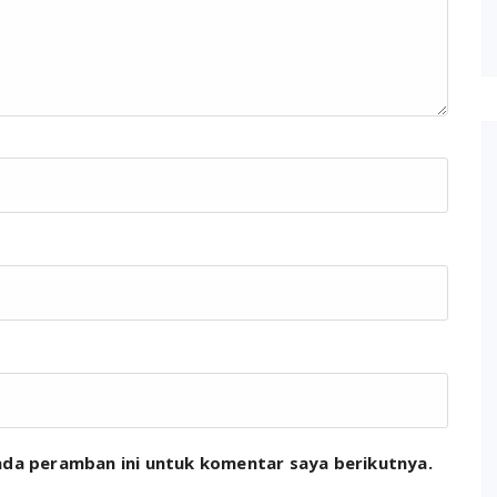
ada peramban ini untuk komentar saya berikutnya.