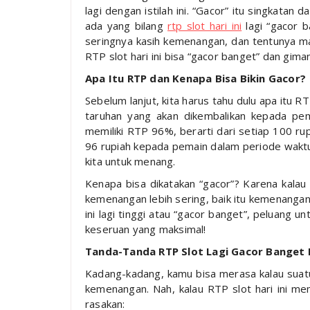
lagi dengan istilah ini. “Gacor” itu singkatan
ada yang bilang
rtp slot hari ini
lagi “gacor b
seringnya kasih kemenangan, dan tentunya mak
RTP slot hari ini bisa “gacor banget” dan gi
Apa Itu RTP dan Kenapa Bisa Bikin Gacor?
Sebelum lanjut, kita harus tahu dulu apa itu R
taruhan yang akan dikembalikan kepada pema
memiliki RTP 96%, berarti dari setiap 100 ru
96 rupiah kepada pemain dalam periode waktu
kita untuk menang.
Kenapa bisa dikatakan “gacor”? Karena kalau
kemenangan lebih sering, baik itu kemenangan 
ini lagi tinggi atau “gacor banget”, peluang 
keseruan yang maksimal!
Tanda-Tanda RTP Slot Lagi Gacor Banget H
Kadang-kadang, kamu bisa merasa kalau suatu 
kemenangan. Nah, kalau RTP slot hari ini m
rasakan: