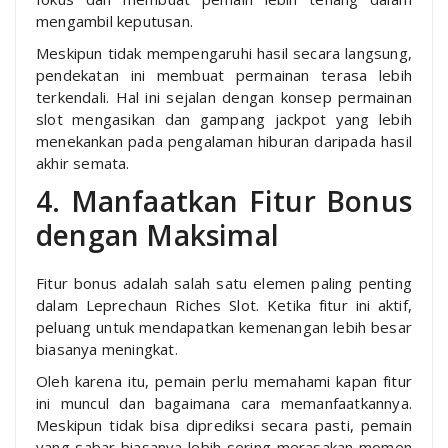
mengambil keputusan.
Meskipun tidak mempengaruhi hasil secara langsung,
pendekatan ini membuat permainan terasa lebih
terkendali. Hal ini sejalan dengan konsep permainan
slot mengasikan dan gampang jackpot yang lebih
menekankan pada pengalaman hiburan daripada hasil
akhir semata.
4. Manfaatkan Fitur Bonus
dengan Maksimal
Fitur bonus adalah salah satu elemen paling penting
dalam Leprechaun Riches Slot. Ketika fitur ini aktif,
peluang untuk mendapatkan kemenangan lebih besar
biasanya meningkat.
Oleh karena itu, pemain perlu memahami kapan fitur
ini muncul dan bagaimana cara memanfaatkannya.
Meskipun tidak bisa diprediksi secara pasti, pemain
yang sabar biasanya lebih sering merasakan momen