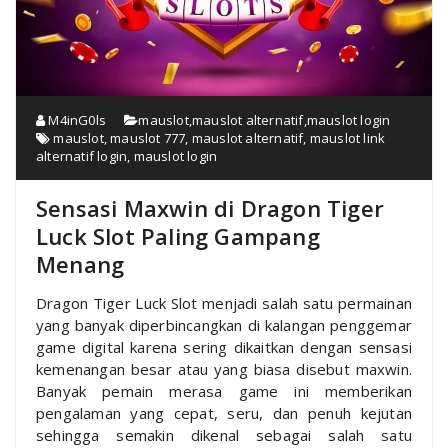
M4inG0ls
mauslot
,
mauslot alternatif
,
mauslot login
mauslot
,
mauslot 777
,
mauslot alternatif
,
mauslot link
alternatif login
,
mauslot login
Sensasi Maxwin di Dragon Tiger
Luck Slot Paling Gampang
Menang
Dragon Tiger Luck Slot menjadi salah satu permainan
yang banyak diperbincangkan di kalangan penggemar
game digital karena sering dikaitkan dengan sensasi
kemenangan besar atau yang biasa disebut maxwin.
Banyak pemain merasa game ini memberikan
pengalaman yang cepat, seru, dan penuh kejutan
sehingga semakin dikenal sebagai salah satu