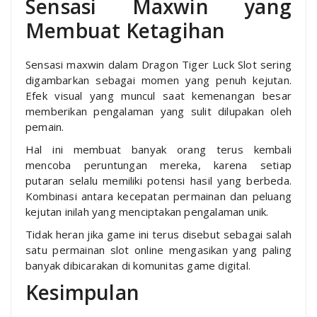
Sensasi Maxwin yang
Membuat Ketagihan
Sensasi maxwin dalam Dragon Tiger Luck Slot sering
digambarkan sebagai momen yang penuh kejutan.
Efek visual yang muncul saat kemenangan besar
memberikan pengalaman yang sulit dilupakan oleh
pemain.
Hal ini membuat banyak orang terus kembali
mencoba peruntungan mereka, karena setiap
putaran selalu memiliki potensi hasil yang berbeda.
Kombinasi antara kecepatan permainan dan peluang
kejutan inilah yang menciptakan pengalaman unik.
Tidak heran jika game ini terus disebut sebagai salah
satu permainan slot online mengasikan yang paling
banyak dibicarakan di komunitas game digital.
Kesimpulan