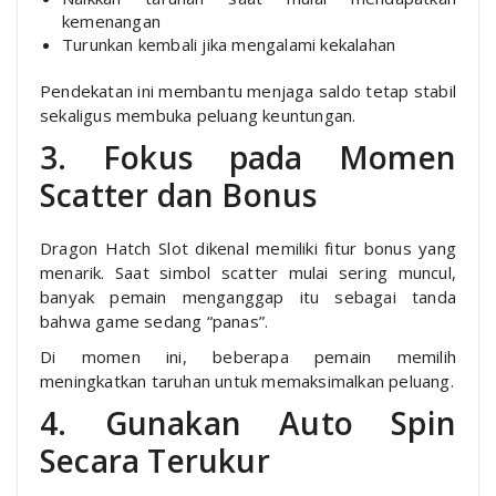
kemenangan
Turunkan kembali jika mengalami kekalahan
Pendekatan ini membantu menjaga saldo tetap stabil
sekaligus membuka peluang keuntungan.
3. Fokus pada Momen
Scatter dan Bonus
Dragon Hatch Slot dikenal memiliki fitur bonus yang
menarik. Saat simbol scatter mulai sering muncul,
banyak pemain menganggap itu sebagai tanda
bahwa game sedang “panas”.
Di momen ini, beberapa pemain memilih
meningkatkan taruhan untuk memaksimalkan peluang.
4. Gunakan Auto Spin
Secara Terukur