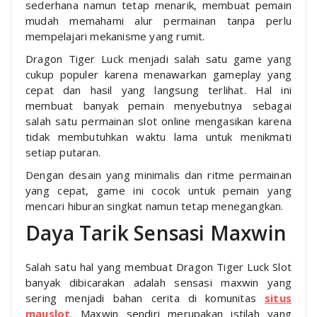
sederhana namun tetap menarik, membuat pemain
mudah memahami alur permainan tanpa perlu
mempelajari mekanisme yang rumit.
Dragon Tiger Luck
menjadi salah satu game yang
cukup populer karena menawarkan gameplay yang
cepat dan hasil yang langsung terlihat. Hal ini
membuat banyak pemain menyebutnya sebagai
salah satu permainan slot online mengasikan karena
tidak membutuhkan waktu lama untuk menikmati
setiap putaran.
Dengan desain yang minimalis dan ritme permainan
yang cepat, game ini cocok untuk pemain yang
mencari hiburan singkat namun tetap menegangkan.
Daya Tarik Sensasi Maxwin
Salah satu hal yang membuat Dragon Tiger Luck Slot
banyak dibicarakan adalah sensasi maxwin yang
sering menjadi bahan cerita di komunitas
situs
mauslot
. Maxwin sendiri merupakan istilah yang