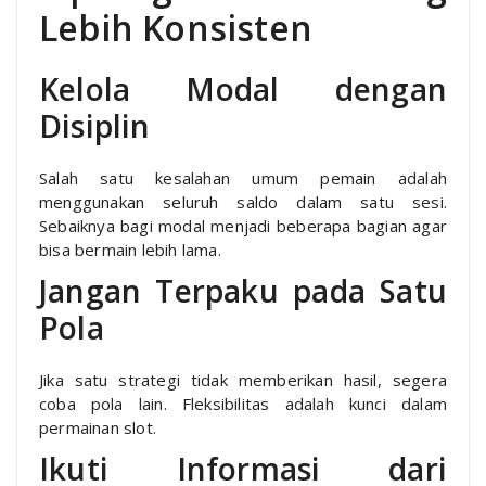
Lebih Konsisten
Kelola Modal dengan
Disiplin
Salah satu kesalahan umum pemain adalah
menggunakan seluruh saldo dalam satu sesi.
Sebaiknya bagi modal menjadi beberapa bagian agar
bisa bermain lebih lama.
Jangan Terpaku pada Satu
Pola
Jika satu strategi tidak memberikan hasil, segera
coba pola lain. Fleksibilitas adalah kunci dalam
permainan slot.
Ikuti Informasi dari