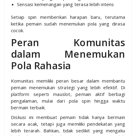
Sensasi kemenangan yang terasa lebih intens
Setiap spin memberikan harapan baru, terutama
ketika pemain sudah menemukan pola yang dirasa
cocok.
Peran Komunitas
dalam Menemukan
Pola Rahasia
Komunitas memiliki peran besar dalam membantu
pemain menemukan strategi yang lebih efektif. Di
platform seperti mauslot, pemain aktif berbagi
pengalaman, mulai dari pola spin hingga waktu
bermain terbaik.
Diskusi ini membuat pemain tidak hanya bermain
secara acak, tetapi juga memiliki pendekatan yang
lebih terarah. Bahkan, tidak sedikit yang mengaku