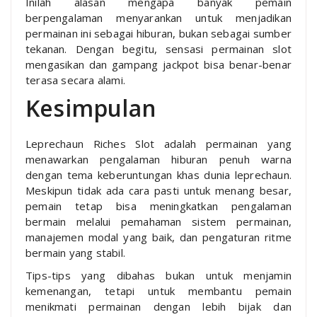
Inilah alasan mengapa banyak pemain
berpengalaman menyarankan untuk menjadikan
permainan ini sebagai hiburan, bukan sebagai sumber
tekanan. Dengan begitu, sensasi permainan slot
mengasikan dan gampang jackpot bisa benar-benar
terasa secara alami.
Kesimpulan
Leprechaun Riches Slot adalah permainan yang
menawarkan pengalaman hiburan penuh warna
dengan tema keberuntungan khas dunia leprechaun.
Meskipun tidak ada cara pasti untuk menang besar,
pemain tetap bisa meningkatkan pengalaman
bermain melalui pemahaman sistem permainan,
manajemen modal yang baik, dan pengaturan ritme
bermain yang stabil.
Tips-tips yang dibahas bukan untuk menjamin
kemenangan, tetapi untuk membantu pemain
menikmati permainan dengan lebih bijak dan