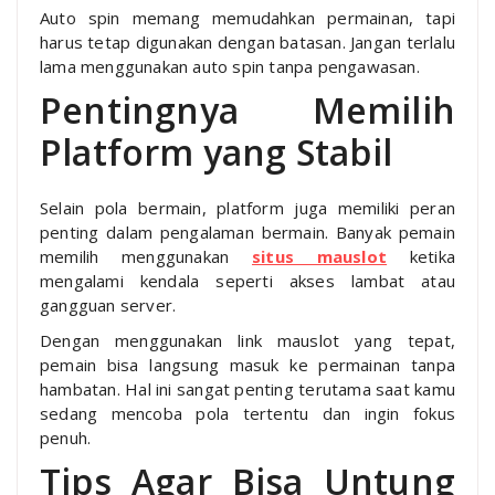
Auto spin memang memudahkan permainan, tapi
harus tetap digunakan dengan batasan. Jangan terlalu
lama menggunakan auto spin tanpa pengawasan.
Pentingnya Memilih
Platform yang Stabil
Selain pola bermain, platform juga memiliki peran
penting dalam pengalaman bermain. Banyak pemain
memilih menggunakan
situs mauslot
ketika
mengalami kendala seperti akses lambat atau
gangguan server.
Dengan menggunakan link mauslot yang tepat,
pemain bisa langsung masuk ke permainan tanpa
hambatan. Hal ini sangat penting terutama saat kamu
sedang mencoba pola tertentu dan ingin fokus
penuh.
Tips Agar Bisa Untung