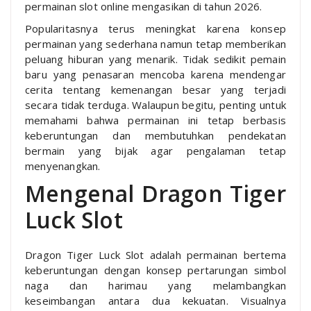
permainan slot online mengasikan di tahun 2026.
Popularitasnya terus meningkat karena konsep
permainan yang sederhana namun tetap memberikan
peluang hiburan yang menarik. Tidak sedikit pemain
baru yang penasaran mencoba karena mendengar
cerita tentang kemenangan besar yang terjadi
secara tidak terduga. Walaupun begitu, penting untuk
memahami bahwa permainan ini tetap berbasis
keberuntungan dan membutuhkan pendekatan
bermain yang bijak agar pengalaman tetap
menyenangkan.
Mengenal Dragon Tiger
Luck Slot
Dragon Tiger Luck Slot adalah permainan bertema
keberuntungan dengan konsep pertarungan simbol
naga dan harimau yang melambangkan
keseimbangan antara dua kekuatan. Visualnya