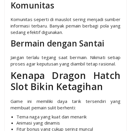
Komunitas
Komunitas seperti di mauslot sering menjadi sumber
informasi terbaru. Banyak pemain berbagi pola yang
sedang efektif digunakan.
Bermain dengan Santai
Jangan terlalu tegang saat bermain. Nikmati setiap
proses agar keputusan yang diambil tetap rasional.
Kenapa Dragon Hatch
Slot Bikin Ketagihan
Game ini memiliki daya tarik tersendiri yang
membuat pemain sulit berhenti:
Tema naga yang kuat dan menarik
Animasi yang dinamis
Fitur bonus yang cukup sering muncul