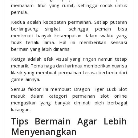
memahami fitur yang rumit, sehingga cocok untuk
pemula.
Kedua adalah kecepatan permainan. Setiap putaran
berlangsung singkat, sehingga pemain bisa
menikmati banyak kesempatan dalam waktu yang
tidak terlalu lama. Hal ini memberikan sensasi
bermain yang lebih dinamis.
Ketiga adalah efek visual yang ringan namun tetap
menarik. Tema naga dan harimau memberikan nuansa
klasik yang membuat permainan terasa berbeda dari
game lainnya.
Semua faktor ini membuat Dragon Tiger Luck Slot
masuk dalam kategori permainan slot online
mengasikan yang banyak diminati oleh berbagai
kalangan.
Tips Bermain Agar Lebih
Menyenangkan