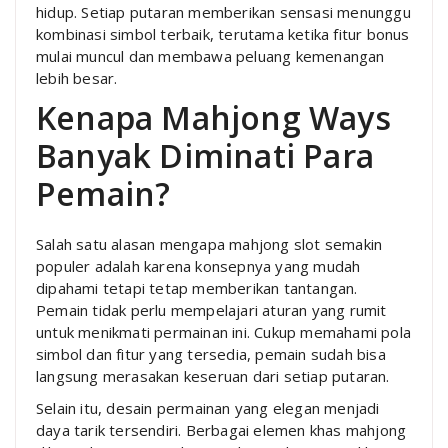
hidup. Setiap putaran memberikan sensasi menunggu
kombinasi simbol terbaik, terutama ketika fitur bonus
mulai muncul dan membawa peluang kemenangan
lebih besar.
Kenapa Mahjong Ways
Banyak Diminati Para
Pemain?
Salah satu alasan mengapa mahjong slot semakin
populer adalah karena konsepnya yang mudah
dipahami tetapi tetap memberikan tantangan.
Pemain tidak perlu mempelajari aturan yang rumit
untuk menikmati permainan ini. Cukup memahami pola
simbol dan fitur yang tersedia, pemain sudah bisa
langsung merasakan keseruan dari setiap putaran.
Selain itu, desain permainan yang elegan menjadi
daya tarik tersendiri. Berbagai elemen khas mahjong