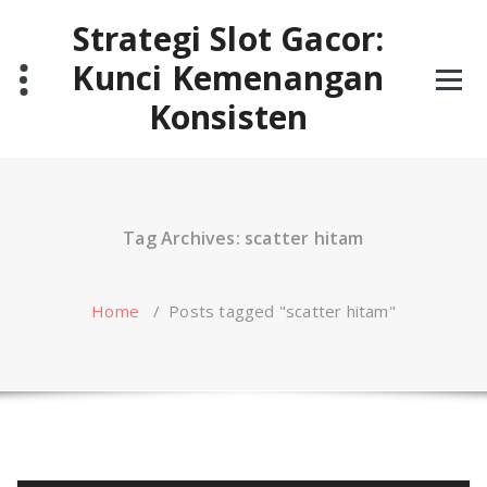
Skip
Strategi Slot Gacor:
to
content
Kunci Kemenangan
Konsisten
Tag Archives: scatter hitam
Home
/
Posts tagged "scatter hitam"