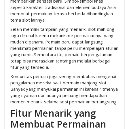
memberikan sensasi baru. Simbol-simbol khas
seperti karakter tradisional dan elemen budaya Asia
membuat permainan terasa berbeda dibandingkan
tema slot lainnya.
Selain memiliki tampilan yang menarik, slot mahjong
juga dikenal karena mekanisme permainannya yang
mudah dipahami. Pemain baru dapat langsung
menikmati permainan tanpa perlu mempelajari aturan
yang rumit. Sementara itu, pemain berpengalaman
tetap bisa merasakan tantangan melalui berbagai
fitur yang tersedia.
Komunitas pemain juga sering membahas mengenai
pengalaman mereka saat bermain mahjong slot.
Banyak yang menyukai permainan ini karena ritmenya
yang nyaman dan adanya peluang mendapatkan
momen menarik selama sesi permainan berlangsung.
Fitur Menarik yang
Membuat Permainan