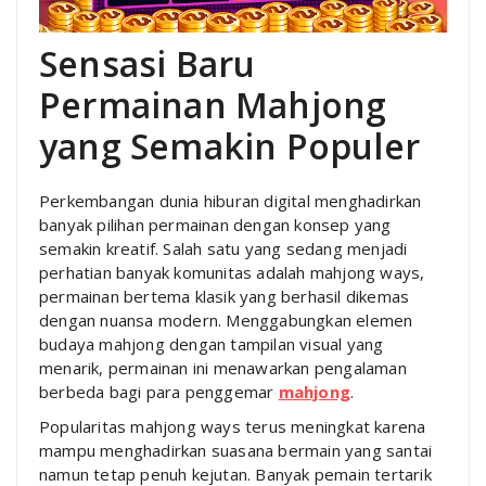
Sensasi Baru
Permainan Mahjong
yang Semakin Populer
Perkembangan dunia hiburan digital menghadirkan
banyak pilihan permainan dengan konsep yang
semakin kreatif. Salah satu yang sedang menjadi
perhatian banyak komunitas adalah mahjong ways,
permainan bertema klasik yang berhasil dikemas
dengan nuansa modern. Menggabungkan elemen
budaya mahjong dengan tampilan visual yang
menarik, permainan ini menawarkan pengalaman
berbeda bagi para penggemar
mahjong
.
Popularitas mahjong ways terus meningkat karena
mampu menghadirkan suasana bermain yang santai
namun tetap penuh kejutan. Banyak pemain tertarik