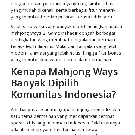
dengan desain permainan yang unik, simbol khas
yang mudah dikenali, serta berbagai fitur menarik
yang membuat setiap putaran terasa lebih seru.
Salah satu versi yang banyak diperbincangkan adalah
mahjong ways 2. Game ini hadir dengan berbagai
peningkatan yang membuat pengalaman bermain
terasa lebih dinamis. Mulai dari tampilan yang lebih
modern, animasi yang lebih halus, hingga fitur bonus
yang memberikan warna baru dalam permainan.
Kenapa Mahjong Ways
Banyak Dipilih
Komunitas Indonesia?
Ada banyak alasan mengapa mahjong menjadi salah
satu tema permainan yang mendapatkan tempat
spesial di kalangan pemain Indonesia. Salah satunya
adalah konsep yang familiar namun tetap