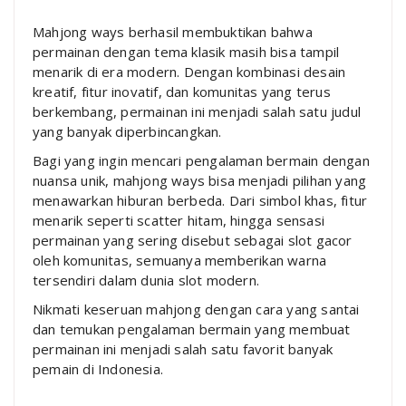
Mahjong ways berhasil membuktikan bahwa
permainan dengan tema klasik masih bisa tampil
menarik di era modern. Dengan kombinasi desain
kreatif, fitur inovatif, dan komunitas yang terus
berkembang, permainan ini menjadi salah satu judul
yang banyak diperbincangkan.
Bagi yang ingin mencari pengalaman bermain dengan
nuansa unik, mahjong ways bisa menjadi pilihan yang
menawarkan hiburan berbeda. Dari simbol khas, fitur
menarik seperti scatter hitam, hingga sensasi
permainan yang sering disebut sebagai slot gacor
oleh komunitas, semuanya memberikan warna
tersendiri dalam dunia slot modern.
Nikmati keseruan mahjong dengan cara yang santai
dan temukan pengalaman bermain yang membuat
permainan ini menjadi salah satu favorit banyak
pemain di Indonesia.