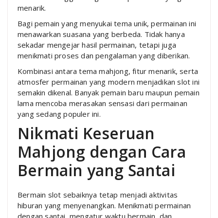
menarik.
Bagi pemain yang menyukai tema unik, permainan ini
menawarkan suasana yang berbeda. Tidak hanya
sekadar mengejar hasil permainan, tetapi juga
menikmati proses dan pengalaman yang diberikan.
Kombinasi antara tema mahjong, fitur menarik, serta
atmosfer permainan yang modern menjadikan slot ini
semakin dikenal. Banyak pemain baru maupun pemain
lama mencoba merasakan sensasi dari permainan
yang sedang populer ini.
Nikmati Keseruan
Mahjong dengan Cara
Bermain yang Santai
Bermain slot sebaiknya tetap menjadi aktivitas
hiburan yang menyenangkan. Menikmati permainan
dengan santai, mengatur waktu bermain, dan