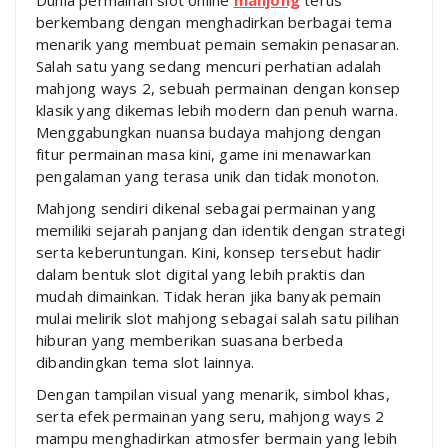
berkembang dengan menghadirkan berbagai tema
menarik yang membuat pemain semakin penasaran.
Salah satu yang sedang mencuri perhatian adalah
mahjong ways 2, sebuah permainan dengan konsep
klasik yang dikemas lebih modern dan penuh warna.
Menggabungkan nuansa budaya mahjong dengan
fitur permainan masa kini, game ini menawarkan
pengalaman yang terasa unik dan tidak monoton.
Mahjong sendiri dikenal sebagai permainan yang
memiliki sejarah panjang dan identik dengan strategi
serta keberuntungan. Kini, konsep tersebut hadir
dalam bentuk slot digital yang lebih praktis dan
mudah dimainkan. Tidak heran jika banyak pemain
mulai melirik slot mahjong sebagai salah satu pilihan
hiburan yang memberikan suasana berbeda
dibandingkan tema slot lainnya.
Dengan tampilan visual yang menarik, simbol khas,
serta efek permainan yang seru, mahjong ways 2
mampu menghadirkan atmosfer bermain yang lebih