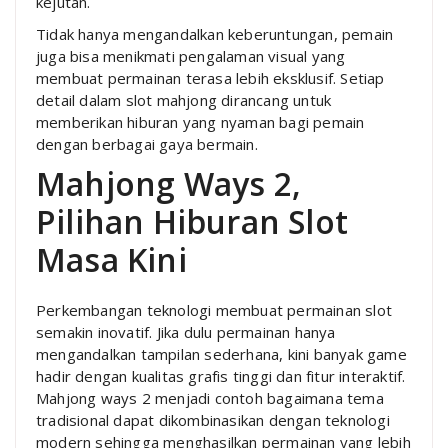
kejutan.
Tidak hanya mengandalkan keberuntungan, pemain
juga bisa menikmati pengalaman visual yang
membuat permainan terasa lebih eksklusif. Setiap
detail dalam slot mahjong dirancang untuk
memberikan hiburan yang nyaman bagi pemain
dengan berbagai gaya bermain.
Mahjong Ways 2,
Pilihan Hiburan Slot
Masa Kini
Perkembangan teknologi membuat permainan slot
semakin inovatif. Jika dulu permainan hanya
mengandalkan tampilan sederhana, kini banyak game
hadir dengan kualitas grafis tinggi dan fitur interaktif.
Mahjong ways 2 menjadi contoh bagaimana tema
tradisional dapat dikombinasikan dengan teknologi
modern sehingga menghasilkan permainan yang lebih