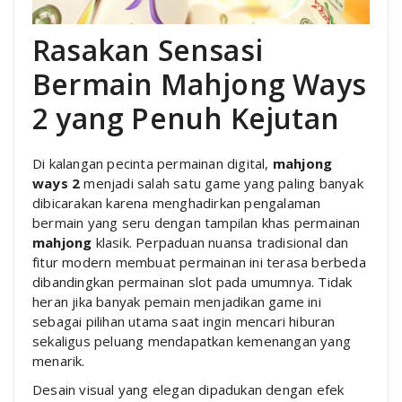
Rasakan Sensasi
Bermain Mahjong Ways
2 yang Penuh Kejutan
Di kalangan pecinta permainan digital,
mahjong
ways 2
menjadi salah satu game yang paling banyak
dibicarakan karena menghadirkan pengalaman
bermain yang seru dengan tampilan khas permainan
mahjong
klasik. Perpaduan nuansa tradisional dan
fitur modern membuat permainan ini terasa berbeda
dibandingkan permainan slot pada umumnya. Tidak
heran jika banyak pemain menjadikan game ini
sebagai pilihan utama saat ingin mencari hiburan
sekaligus peluang mendapatkan kemenangan yang
menarik.
Desain visual yang elegan dipadukan dengan efek