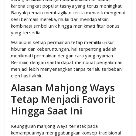
karena tingkat popularitasnya yang terus meningkat.
Banyak pemain membagikan cerita menarik mengenai
sesi bermain mereka, mulai dari mendapatkan
kombinasi simbol unik hingga menikmati fitur bonus
yang tersedia.
Walaupun setiap permainan tetap memiliki unsur
hiburan dan keberuntungan, hal terpenting adalah
menikmati permainan dengan cara yang nyaman.
Bermain dengan santai dapat membuat pengalaman
menjadi lebih menyenangkan tanpa terlalu terbebani
oleh hasil akhir.
Alasan Mahjong Ways
Tetap Menjadi Favorit
Hingga Saat Ini
Keunggulan mahjong ways terletak pada
kemampuannya menggabungkan konsep tradisional