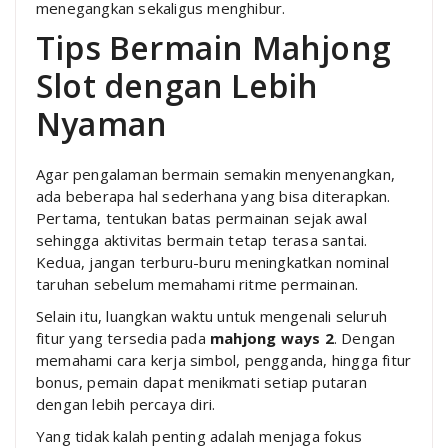
menegangkan sekaligus menghibur.
Tips Bermain Mahjong
Slot dengan Lebih
Nyaman
Agar pengalaman bermain semakin menyenangkan,
ada beberapa hal sederhana yang bisa diterapkan.
Pertama, tentukan batas permainan sejak awal
sehingga aktivitas bermain tetap terasa santai.
Kedua, jangan terburu-buru meningkatkan nominal
taruhan sebelum memahami ritme permainan.
Selain itu, luangkan waktu untuk mengenali seluruh
fitur yang tersedia pada
mahjong ways 2
. Dengan
memahami cara kerja simbol, pengganda, hingga fitur
bonus, pemain dapat menikmati setiap putaran
dengan lebih percaya diri.
Yang tidak kalah penting adalah menjaga fokus