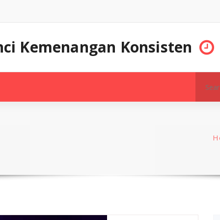
unci Kemenangan Konsisten
Search
for:
H