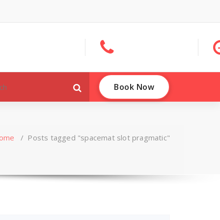
Book Now
ome
/
Posts tagged "spacemat slot pragmatic"