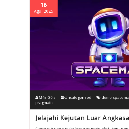
16
Agu, 2025
M4inG0ls
Uncategorized
demo spacem
pragmatic
Jelajahi Kejutan Luar Angkasa
Siapa nih yang suka banget main slot, tapi pe