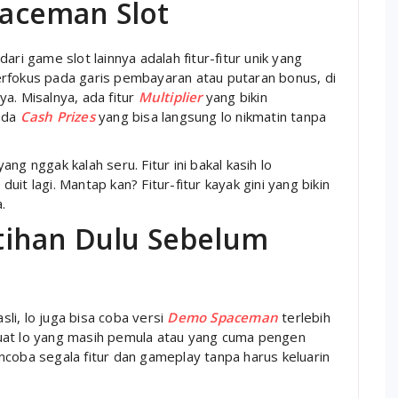
Spaceman Slot
ari game slot lainnya adalah fitur-fitur unik yang
erfokus pada garis pembayaran atau putaran bonus, di
ya. Misalnya, ada fitur
Multiplier
yang bikin
 ada
Cash Prizes
yang bisa langsung lo nikmatin tanpa
ang nggak kalah seru. Fitur ini bakal kasih lo
it lagi. Mantap kan? Fitur-fitur kayak gini yang bikin
.
ihan Dulu Sebelum
li, lo juga bisa coba versi
Demo Spaceman
terlebih
t buat lo yang masih pemula atau yang cuma pengen
ncoba segala fitur dan gameplay tanpa harus keluarin