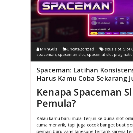
M4inG0ls
Uncategorized
situs slot
,
Slot 
spaceman
,
spaceman slot
,
spacemat slot pragmatic
Spaceman: Latihan Konsisten
Harus Kamu Coba Sekarang J
Kenapa Spaceman Slo
Pemula?
Kalau kamu baru mulai terjun ke dunia slot on
cuma menarik, tapi juga cocok banget buat pe
pemain baru yang langsung tertarik karena t