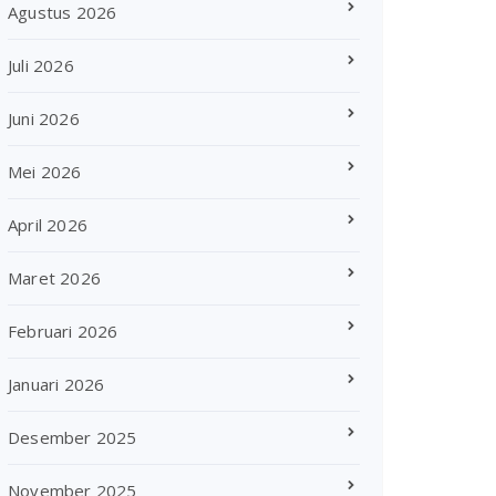
Agustus 2026
Juli 2026
Juni 2026
Mei 2026
April 2026
Maret 2026
Februari 2026
Januari 2026
Desember 2025
November 2025