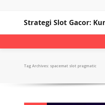
Skip
to
content
Strategi Slot Gacor: K
Tag Archives: spacemat slot pragmatic