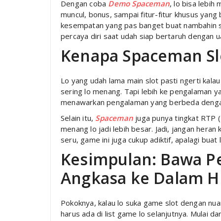
Dengan coba
Demo Spaceman
, lo bisa lebi
muncul, bonus, sampai fitur-fitur khusus yang
kesempatan yang pas banget buat nambahin skill
percaya diri saat udah siap bertaruh dengan ua
Kenapa Spaceman Sl
Lo yang udah lama main slot pasti ngerti kala
sering lo menang. Tapi lebih ke pengalaman y
menawarkan pengalaman yang berbeda dengan
Selain itu,
Spaceman
juga punya tingkat RTP (R
menang lo jadi lebih besar. Jadi, jangan heran 
seru, game ini juga cukup adiktif, apalagi buat
Kesimpulan: Bawa P
Angkasa ke Dalam H
Pokoknya, kalau lo suka game slot dengan nu
harus ada di list game lo selanjutnya. Mulai da