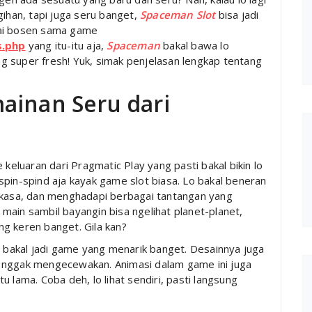
gihan, tapi juga seru banget,
Spaceman Slot
bisa jadi
ulai bosen sama game
s.php
yang itu-itu aja,
Spaceman
bakal bawa lo
 super fresh! Yuk, simak penjelasan lengkap tentang
ainan Seru dari
 keluaran dari Pragmatic Play yang pasti bakal bikin lo
pin-spind aja kayak game slot biasa. Lo bakal beneran
ngkasa, dan menghadapi berbagai tantangan yang
i main sambil bayangin bisa ngelihat planet-planet,
g keren banget. Gila kan?
i bakal jadi game yang menarik banget. Desainnya juga
 nggak mengecewakan. Animasi dalam game ini juga
 lama. Coba deh, lo lihat sendiri, pasti langsung