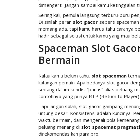
dimengerti. Jangan sampai kamu ketinggalan tren
Sering kali, pemula langsung terburu-buru pen
Di sinilah peran
slot gacor
seperti spaceman
memang ada, tapi kamu harus tahu caranya be
hadir sebagai solusi untuk kamu yang mau bela
Spaceman Slot Gacor
Bermain
Kalau kamu belum tahu,
slot spaceman
terma
kalangan pemain. Apa bedanya slot gacor denga
sedang dalam kondisi “panas” alias peluang me
contohnya yang punya RTP (Return to Player) 
Tapi jangan salah, slot gacor gampang menang
untung besar. Konsistensi adalah kuncinya. 
waktu bermain, dan mengenali pola kemenang
peluang menang di
slot spacemat pragmati
direkomendasikan para pro.