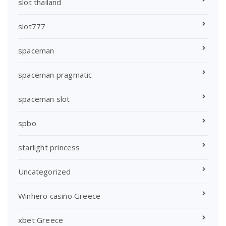
slot thailand
slot777
spaceman
spaceman pragmatic
spaceman slot
spbo
starlight princess
Uncategorized
Winhero casino Greece
xbet Greece