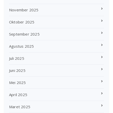
November 2025
Oktober 2025
September 2025
Agustus 2025
Juli 2025
Juni 2025
Mei 2025
April 2025
Maret 2025