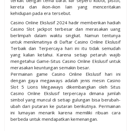
terkait dengan tema barat liar seperti koboi, pistol,
kereta dan ikon-ikon lain yang menceritakan
kehidupan pada era tersebut.
Casino Online Ekslusif 2024 hadir memberikan hadiah
Casino Slot jackpot terbesar dan merasakan uang
berlimpah dalam waktu singkat. Namun tentunya
untuk menikmatinya di Daftar Casino Online Ekslusif
Terbaik dan Terpercaya hari ini itu tidak semudah
yang kalian ketahui. Karena setiap petaruh wajib
mengetahui Game-Situs Casino Online Ekslusif untuk
merasakan keuntungan semakin besar.
Permainan game Casino Online Ekslusif hari ini
dengan gaya megaways adalah jenis mesin Casino
Slot 5 Lions Megaways dikembangkan oleh Situs
Casino Online Ekslusif terpercaya dimana jumlah
simbol yang muncul di setiap gulungan bisa berubah-
ubah dari putaran ke putaran berikutnya. Permainan
ini lumayan menarik karena memiliki ribuan cara
berbeda untuk mendapatkan kemenangan.