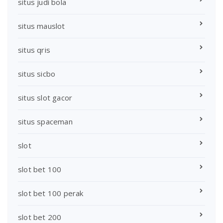
situs judi bola
situs mauslot
situs qris
situs sicbo
situs slot gacor
situs spaceman
slot
slot bet 100
slot bet 100 perak
slot bet 200