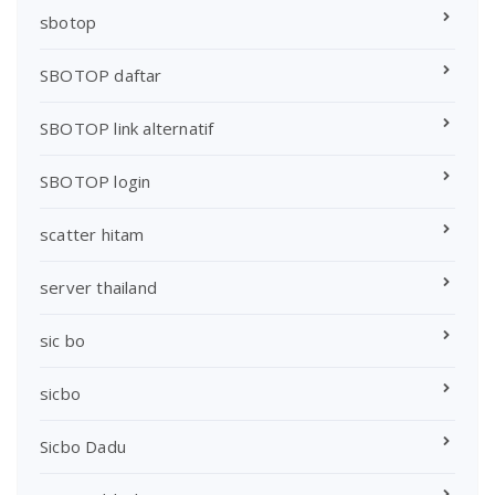
sbotop
SBOTOP daftar
SBOTOP link alternatif
SBOTOP login
scatter hitam
server thailand
sic bo
sicbo
Sicbo Dadu