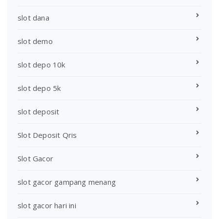
slot dana
slot demo
slot depo 10k
slot depo 5k
slot deposit
Slot Deposit Qris
Slot Gacor
slot gacor gampang menang
slot gacor hari ini