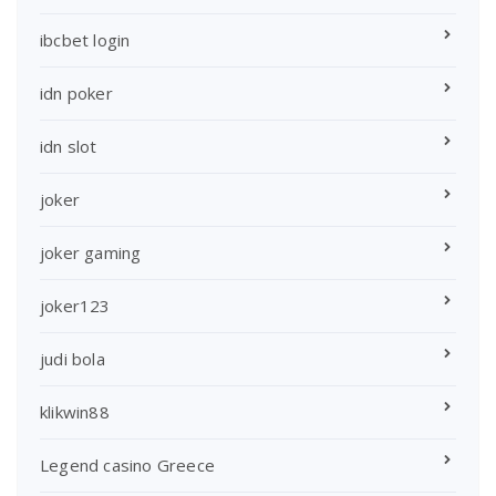
ibcbet login
idn poker
idn slot
joker
joker gaming
joker123
judi bola
klikwin88
Legend casino Greece