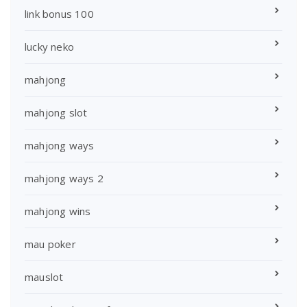
link bonus 100
lucky neko
mahjong
mahjong slot
mahjong ways
mahjong ways 2
mahjong wins
mau poker
mauslot