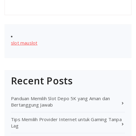
slot mauslot
Recent Posts
Panduan Memilih Slot Depo 5K yang Aman dan
Bertanggung Jawab
Tips Memilih Provider Internet untuk Gaming Tanpa
Lag