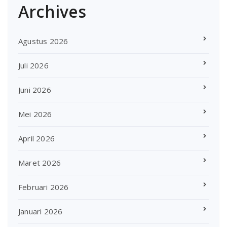
Archives
Agustus 2026
Juli 2026
Juni 2026
Mei 2026
April 2026
Maret 2026
Februari 2026
Januari 2026