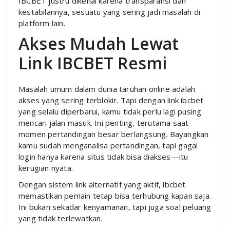
IBCBET justru dikenal karena transparansi dan
kestabilannya, sesuatu yang sering jadi masalah di
platform lain.
Akses Mudah Lewat
Link IBCBET Resmi
Masalah umum dalam dunia taruhan online adalah
akses yang sering terblokir. Tapi dengan link ibcbet
yang selalu diperbarui, kamu tidak perlu lagi pusing
mencari jalan masuk. Ini penting, terutama saat
momen pertandingan besar berlangsung. Bayangkan
kamu sudah menganalisa pertandingan, tapi gagal
login hanya karena situs tidak bisa diakses—itu
kerugian nyata.
Dengan sistem link alternatif yang aktif, ibcbet
memastikan pemain tetap bisa terhubung kapan saja.
Ini bukan sekadar kenyamanan, tapi juga soal peluang
yang tidak terlewatkan.