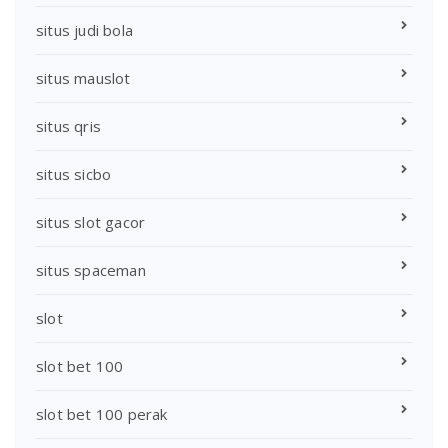
situs judi bola
situs mauslot
situs qris
situs sicbo
situs slot gacor
situs spaceman
slot
slot bet 100
slot bet 100 perak