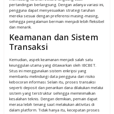
pertandingan berlangsung. Dengan adanya variasi ini,
pengguna dapat menyesuaikan strategi taruhan
mereka sesuai dengan preferensi masing-masing,
sehingga pengalaman bermain menjadi lebih fleksibel
dan menarik.
Keamanan dan Sistem
Transaksi
Kemudian, aspek keamanan menjadi salah satu
keunggulan utama yang ditawarkan oleh IBCBET.
Situs ini menggunakan sistem enkripsi yang
membantu melindungi data pengguna dari risiko
kebocoran informasi. Selain itu, proses transaksi
seperti deposit dan penarikan dana dilakukan melalui
sistem yang terstruktur sehingga meminimalkan
kesalahan teknis. Dengan demikian, pemain dapat
merasa lebih tenang saat melakukan aktivitas di
dalam platform. Tidak hanya itu, kecepatan proses