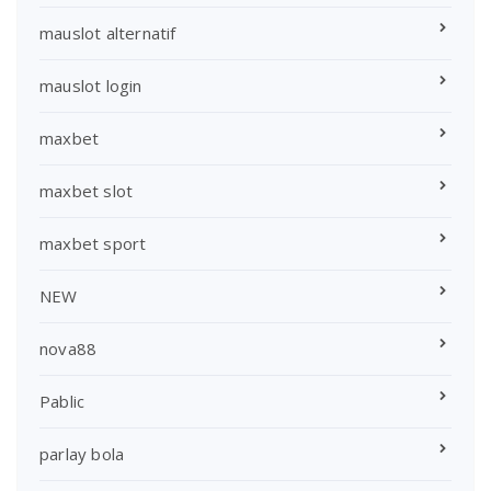
mauslot alternatif
mauslot login
maxbet
maxbet slot
maxbet sport
NEW
nova88
Pablic
parlay bola