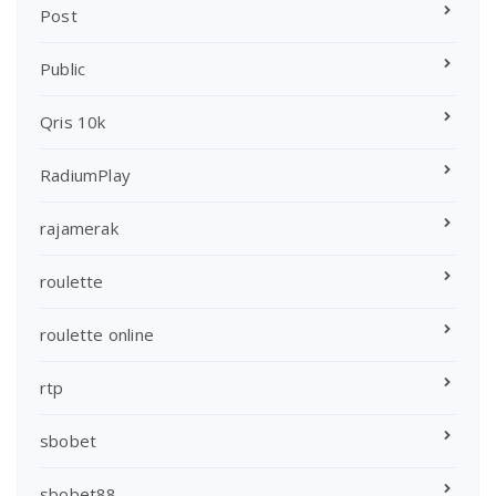
Post
Public
Qris 10k
RadiumPlay
rajamerak
roulette
roulette online
rtp
sbobet
sbobet88