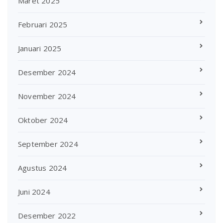
Maret 2025
Februari 2025
Januari 2025
Desember 2024
November 2024
Oktober 2024
September 2024
Agustus 2024
Juni 2024
Desember 2022