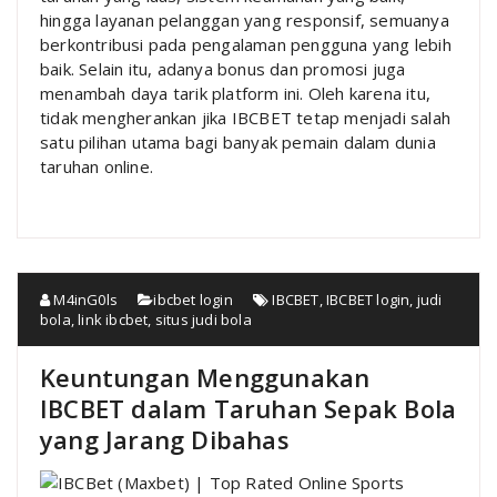
hingga layanan pelanggan yang responsif, semuanya
berkontribusi pada pengalaman pengguna yang lebih
baik. Selain itu, adanya bonus dan promosi juga
menambah daya tarik platform ini. Oleh karena itu,
tidak mengherankan jika IBCBET tetap menjadi salah
satu pilihan utama bagi banyak pemain dalam dunia
taruhan online.
M4inG0ls
ibcbet login
IBCBET
,
IBCBET login
,
judi
bola
,
link ibcbet
,
situs judi bola
Keuntungan Menggunakan
IBCBET dalam Taruhan Sepak Bola
yang Jarang Dibahas