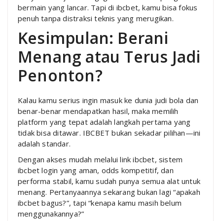
bermain yang lancar. Tapi di ibcbet, kamu bisa fokus
penuh tanpa distraksi teknis yang merugikan.
Kesimpulan: Berani
Menang atau Terus Jadi
Penonton?
Kalau kamu serius ingin masuk ke dunia judi bola dan
benar-benar mendapatkan hasil, maka memilih
platform yang tepat adalah langkah pertama yang
tidak bisa ditawar. IBCBET bukan sekadar pilihan—ini
adalah standar.
Dengan akses mudah melalui link ibcbet, sistem
ibcbet login yang aman, odds kompetitif, dan
performa stabil, kamu sudah punya semua alat untuk
menang. Pertanyaannya sekarang bukan lagi “apakah
ibcbet bagus?”, tapi “kenapa kamu masih belum
menggunakannya?”