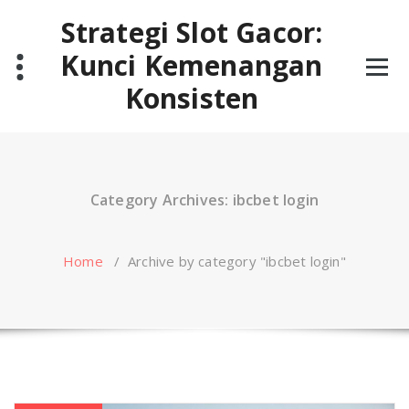
Skip
Strategi Slot Gacor:
to
content
Kunci Kemenangan
Konsisten
Category Archives: ibcbet login
Home
/
Archive by category "ibcbet login"