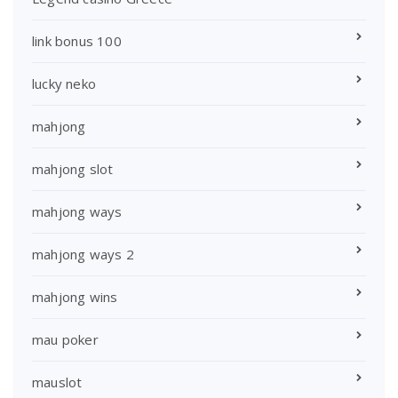
link bonus 100
lucky neko
mahjong
mahjong slot
mahjong ways
mahjong ways 2
mahjong wins
mau poker
mauslot