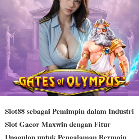
Slot88 sebagai Pemimpin dalam Industri
Slot Gacor Maxwin dengan Fitur
Unggulan untuk Pengalaman Bermain