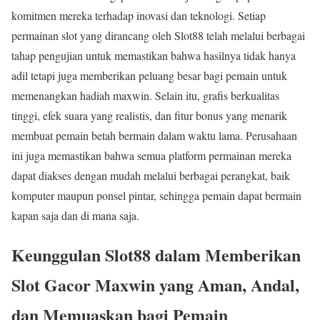
komitmen mereka terhadap inovasi dan teknologi. Setiap
permainan slot yang dirancang oleh Slot88 telah melalui berbagai
tahap pengujian untuk memastikan bahwa hasilnya tidak hanya
adil tetapi juga memberikan peluang besar bagi pemain untuk
memenangkan hadiah maxwin. Selain itu, grafis berkualitas
tinggi, efek suara yang realistis, dan fitur bonus yang menarik
membuat pemain betah bermain dalam waktu lama. Perusahaan
ini juga memastikan bahwa semua platform permainan mereka
dapat diakses dengan mudah melalui berbagai perangkat, baik
komputer maupun ponsel pintar, sehingga pemain dapat bermain
kapan saja dan di mana saja.
Keunggulan Slot88 dalam Memberikan
Slot Gacor Maxwin yang Aman, Andal,
dan Memuaskan bagi Pemain