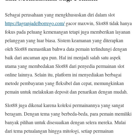
Sebagai perusahaan yang mengkhususkan diri dalam slot
https://lagranjadelborrego.com/
gacor maxwin, Slot88 tidak hanya
fokus pada peluang kemenangan tetapi juga memberikan layanan
pelanggan yang luar biasa. Sistem keamanan yang diterapkan
oleh Slot88 memastikan bahwa data pemain terlindungi dengan
baik dari ancaman apa pun. Hal ini menjadi salah satu aspek
utama yang membedakan Slot88 dari penyedia permainan slot
online lainnya. Selain itu, platform ini menyediakan berbagai
metode pembayaran yang fleksibel dan cepat, memungkinkan
pemain untuk melakukan deposit dan penarikan dengan mudah.
Slot88 juga dikenal karena koleksi permainannya yang sangat
beragam. Dengan tema yang berbeda-beda, para pemain memiliki
banyak pilihan untuk disesuaikan dengan selera mereka. Mulai
dari tema petualangan hingga mitologi, setiap permainan