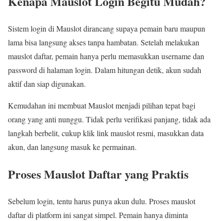
Kenapa Mauslot Login Begitu Mudah?
Sistem login di Mauslot dirancang supaya pemain baru maupun
lama bisa langsung akses tanpa hambatan. Setelah melakukan
mauslot daftar, pemain hanya perlu memasukkan username dan
password di halaman login. Dalam hitungan detik, akun sudah
aktif dan siap digunakan.
Kemudahan ini membuat Mauslot menjadi pilihan tepat bagi
orang yang anti nunggu. Tidak perlu verifikasi panjang, tidak ada
langkah berbelit, cukup klik link mauslot resmi, masukkan data
akun, dan langsung masuk ke permainan.
Proses Mauslot Daftar yang Praktis
Sebelum login, tentu harus punya akun dulu. Proses mauslot
daftar di platform ini sangat simpel. Pemain hanya diminta