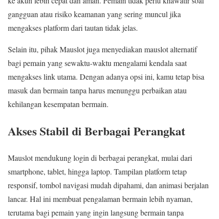
ke akun lebih cepat dan aman. Pemain tidak perlu khawatir soal
gangguan atau risiko keamanan yang sering muncul jika
mengakses platform dari tautan tidak jelas.
Selain itu, pihak Mauslot juga menyediakan mauslot alternatif
bagi pemain yang sewaktu-waktu mengalami kendala saat
mengakses link utama. Dengan adanya opsi ini, kamu tetap bisa
masuk dan bermain tanpa harus menunggu perbaikan atau
kehilangan kesempatan bermain.
Akses Stabil di Berbagai Perangkat
Mauslot mendukung login di berbagai perangkat, mulai dari
smartphone, tablet, hingga laptop. Tampilan platform tetap
responsif, tombol navigasi mudah dipahami, dan animasi berjalan
lancar. Hal ini membuat pengalaman bermain lebih nyaman,
terutama bagi pemain yang ingin langsung bermain tanpa