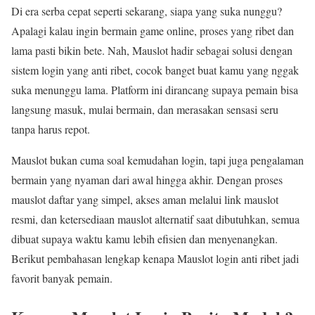
Di era serba cepat seperti sekarang, siapa yang suka nunggu?
Apalagi kalau ingin bermain game online, proses yang ribet dan
lama pasti bikin bete. Nah, Mauslot hadir sebagai solusi dengan
sistem login yang anti ribet, cocok banget buat kamu yang nggak
suka menunggu lama. Platform ini dirancang supaya pemain bisa
langsung masuk, mulai bermain, dan merasakan sensasi seru
tanpa harus repot.
Mauslot bukan cuma soal kemudahan login, tapi juga pengalaman
bermain yang nyaman dari awal hingga akhir. Dengan proses
mauslot daftar yang simpel, akses aman melalui link mauslot
resmi, dan ketersediaan mauslot alternatif saat dibutuhkan, semua
dibuat supaya waktu kamu lebih efisien dan menyenangkan.
Berikut pembahasan lengkap kenapa Mauslot login anti ribet jadi
favorit banyak pemain.