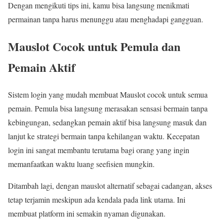
Dengan mengikuti tips ini, kamu bisa langsung menikmati
permainan tanpa harus menunggu atau menghadapi gangguan.
Mauslot Cocok untuk Pemula dan
Pemain Aktif
Sistem login yang mudah membuat Mauslot cocok untuk semua
pemain. Pemula bisa langsung merasakan sensasi bermain tanpa
kebingungan, sedangkan pemain aktif bisa langsung masuk dan
lanjut ke strategi bermain tanpa kehilangan waktu. Kecepatan
login ini sangat membantu terutama bagi orang yang ingin
memanfaatkan waktu luang seefisien mungkin.
Ditambah lagi, dengan mauslot alternatif sebagai cadangan, akses
tetap terjamin meskipun ada kendala pada link utama. Ini
membuat platform ini semakin nyaman digunakan.