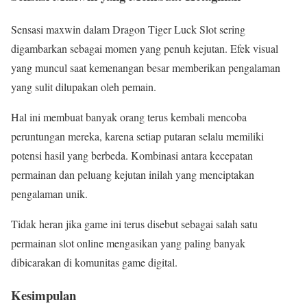
Sensasi maxwin dalam Dragon Tiger Luck Slot sering
digambarkan sebagai momen yang penuh kejutan. Efek visual
yang muncul saat kemenangan besar memberikan pengalaman
yang sulit dilupakan oleh pemain.
Hal ini membuat banyak orang terus kembali mencoba
peruntungan mereka, karena setiap putaran selalu memiliki
potensi hasil yang berbeda. Kombinasi antara kecepatan
permainan dan peluang kejutan inilah yang menciptakan
pengalaman unik.
Tidak heran jika game ini terus disebut sebagai salah satu
permainan slot online mengasikan yang paling banyak
dibicarakan di komunitas game digital.
Kesimpulan