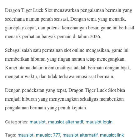
Dragon Tiger Luck Slot menawarkan pengalaman bermain yang
sederhana namun penuh sensasi. Dengan tema yang menarik,
gameplay cepat, dan potensi kemenangan besar, game ini berhasil
menarik perhatian banyak pemain di tahun 2026.
Sebagai salah satu permainan slot online mengasikan, game ini
memberikan hiburan yang ringan namun tetap menegangkan.
Kunci utama dalam menikmatinya adalah bermain dengan bijak,
mengatur waktu, dan tidak terbawa emosi saat bermain.
Dengan pendekatan yang tepat, Dragon Tiger Luck Slot bisa
menjadi hiburan yang menyenangkan sekaligus memberikan
pengalaman bermain yang penuh kejutan.
Categories:
mauslot
,
mauslot alternatif
,
mauslot login
Tags:
mauslot
,
mauslot 777
,
mauslot alternatif
,
mauslot link