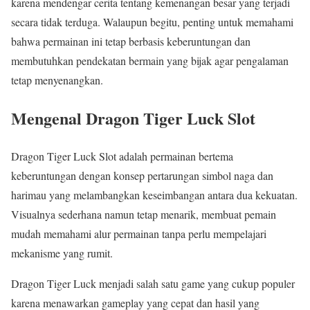
karena mendengar cerita tentang kemenangan besar yang terjadi
secara tidak terduga. Walaupun begitu, penting untuk memahami
bahwa permainan ini tetap berbasis keberuntungan dan
membutuhkan pendekatan bermain yang bijak agar pengalaman
tetap menyenangkan.
Mengenal Dragon Tiger Luck Slot
Dragon Tiger Luck Slot adalah permainan bertema
keberuntungan dengan konsep pertarungan simbol naga dan
harimau yang melambangkan keseimbangan antara dua kekuatan.
Visualnya sederhana namun tetap menarik, membuat pemain
mudah memahami alur permainan tanpa perlu mempelajari
mekanisme yang rumit.
Dragon Tiger Luck
menjadi salah satu game yang cukup populer
karena menawarkan gameplay yang cepat dan hasil yang