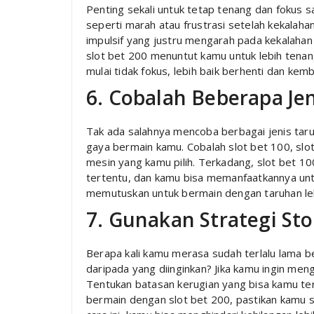
Penting sekali untuk tetap tenang dan fokus sa
seperti marah atau frustrasi setelah kekala
impulsif yang justru mengarah pada kekalahan 
slot bet 200 menuntut kamu untuk lebih tenan
mulai tidak fokus, lebih baik berhenti dan kem
6. Cobalah Beberapa Je
Tak ada salahnya mencoba berbagai jenis tar
gaya bermain kamu. Cobalah slot bet 100, slot 
mesin yang kamu pilih. Terkadang, slot bet 1
tertentu, dan kamu bisa memanfaatkannya u
memutuskan untuk bermain dengan taruhan le
7. Gunakan Strategi St
Berapa kali kamu merasa sudah terlalu lama b
daripada yang diinginkan? Jika kamu ingin meng
Tentukan batasan kerugian yang bisa kamu ter
bermain dengan slot bet 200, pastikan kamu s