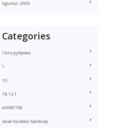
Agustus 2000
Categories
! Без рубрики
1
10
18.12.1
AIRBET88
asian bookies handicap