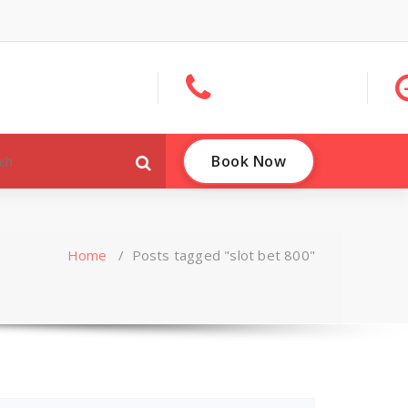
Book Now
Home
/
Posts tagged "slot bet 800"