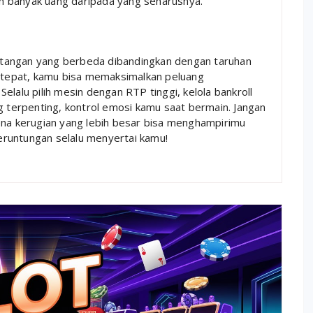
bih banyak uang daripada yang seharusnya.
tangan yang berbeda dibandingkan dengan taruhan
g tepat, kamu bisa memaksimalkan peluang
elalu pilih mesin dengan RTP tinggi, kelola bankroll
g terpenting, kontrol emosi kamu saat bermain. Jangan
ena kerugian yang lebih besar bisa menghampirimu
runtungan selalu menyertai kamu!