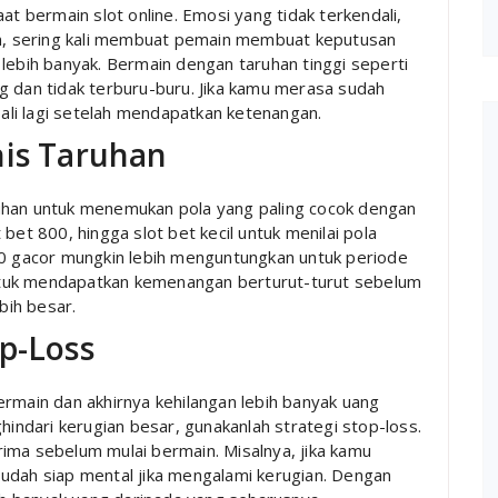
at bermain slot online. Emosi yang tidak terkendali,
han, sering kali membuat pemain membuat keputusan
lebih banyak. Bermain dengan taruhan tinggi seperti
g dan tidak terburu-buru. Jika kamu merasa sudah
bali lagi setelah mendapatkan ketenangan.
nis Taruhan
uhan untuk menemukan pola yang paling cocok dengan
bet 800, hingga slot bet kecil untuk menilai pola
00 gacor mungkin lebih menguntungkan untuk periode
ntuk mendapatkan kemenangan berturut-turut sebelum
bih besar.
op-Loss
ermain dan akhirnya kehilangan lebih banyak uang
hindari kerugian besar, gunakanlah strategi stop-loss.
ima sebelum mulai bermain. Misalnya, jika kamu
udah siap mental jika mengalami kerugian. Dengan