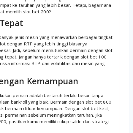
ompat ke taruhan yang lebih besar. Tetapi, bagaimana
t memilih slot bet 200?
 Tepat
 banyak jenis mesin yang menawarkan berbagai tingkat
slot dengan RTP yang lebih tinggi biasanya
esar. Jadi, sebelum memutuskan bermain dengan slot
g tepat. Jangan hanya tertarik dengan slot bet 100
iksa informasi RTP dan volatilitas dari mesin yang
 Dengan Kemampuan
akukan pemain adalah bertaruh terlalu besar tanpa
aan bankroll yang baik. Bermain dengan slot bet 800
bermain di luar kemampuan. Dengan slot bet kecil,
isi permainan sebelum meningkatkan taruhan. Jika
00, pastikan kamu memiliki cukup saldo dan strategi