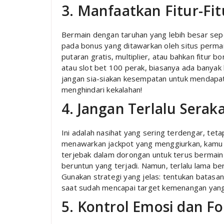
3. Manfaatkan Fitur-Fi
Bermain dengan taruhan yang lebih besar sepe
pada bonus yang ditawarkan oleh situs perma
putaran gratis, multiplier, atau bahkan fitur 
atau slot bet 100 perak, biasanya ada banyak 
jangan sia-siakan kesempatan untuk mendap
menghindari kekalahan!
4. Jangan Terlalu Serak
Ini adalah nasihat yang sering terdengar, teta
menawarkan jackpot yang menggiurkan, kamu h
terjebak dalam dorongan untuk terus bermai
beruntun yang terjadi. Namun, terlalu lama b
Gunakan strategi yang jelas: tentukan batasan
saat sudah mencapai target kemenangan yang 
5. Kontrol Emosi dan F