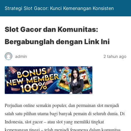
Strategi Slot Gacor: Kunci Kemenangan Konsisten
Slot Gacor dan Komunitas:
Bergabunglah dengan Link Ini
admin
2 tahun ago
Perjudian online semakin populer, dan permainan slot menjadi
salah satu pilihan utama bagi banyak pemain di seluruh dunia. Di
Indonesia, slot gacor – atau slot yang memiliki tingkat
kemenangan tinggi – telah menjadi fenomena dalam komunitas