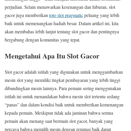
perjudian. Selain menawarkan kesenangan dan hiburan, slot
gacor juga memberikan
toto slot pragmatic
peluang yang lebih
baik untuk memenangkan hadiah besar. Dalam artikel ini, kita
akan membahas lebih lanjut tentang slot gacor dan pentingnya
bergabung dengan komunitas yang tepat.
Mengetahui Apa Itu Slot Gacor
Slot gacor adalah istilah yang digunakan untuk menggambarkan
mesin slot yang memiliki tingkat pembayaran yang lebih tinggi
dibandingkan mesin lainnya. Para pemain sering menggunakan
istilah ini untuk menandakan bahwa mesin slot tertentu sedang
“panas” dan dalam kondisi baik untuk memberikan kemenangan
kepada pemain. Meskipun tidak ada jaminan bahwa semua
pemain akan menang saat bermain slot gacor, banyak yang
percaya bahwa memilih mesin dengan reputasi baik dapat