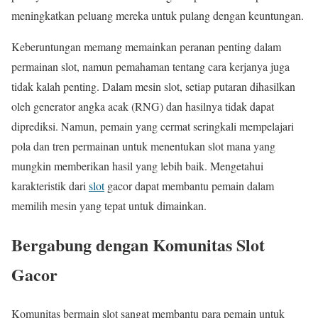
meningkatkan peluang mereka untuk pulang dengan keuntungan.
Keberuntungan memang memainkan peranan penting dalam
permainan slot, namun pemahaman tentang cara kerjanya juga
tidak kalah penting. Dalam mesin slot, setiap putaran dihasilkan
oleh generator angka acak (RNG) dan hasilnya tidak dapat
diprediksi. Namun, pemain yang cermat seringkali mempelajari
pola dan tren permainan untuk menentukan slot mana yang
mungkin memberikan hasil yang lebih baik. Mengetahui
karakteristik dari
slot
gacor dapat membantu pemain dalam
memilih mesin yang tepat untuk dimainkan.
Bergabung dengan Komunitas Slot
Gacor
Komunitas bermain slot sangat membantu para pemain untuk