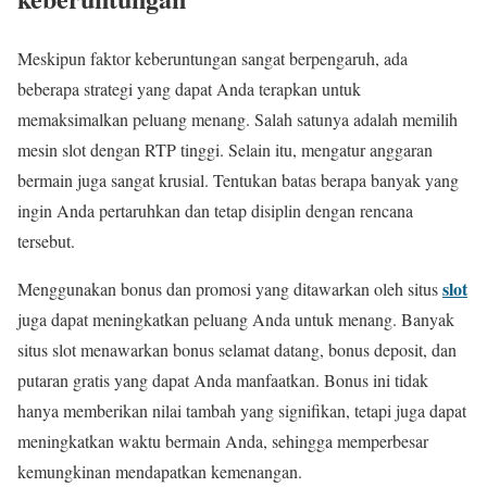
Meskipun faktor keberuntungan sangat berpengaruh, ada
beberapa strategi yang dapat Anda terapkan untuk
memaksimalkan peluang menang. Salah satunya adalah memilih
mesin slot dengan RTP tinggi. Selain itu, mengatur anggaran
bermain juga sangat krusial. Tentukan batas berapa banyak yang
ingin Anda pertaruhkan dan tetap disiplin dengan rencana
tersebut.
slot
Menggunakan bonus dan promosi yang ditawarkan oleh situs
juga dapat meningkatkan peluang Anda untuk menang. Banyak
situs slot menawarkan bonus selamat datang, bonus deposit, dan
putaran gratis yang dapat Anda manfaatkan. Bonus ini tidak
hanya memberikan nilai tambah yang signifikan, tetapi juga dapat
meningkatkan waktu bermain Anda, sehingga memperbesar
kemungkinan mendapatkan kemenangan.