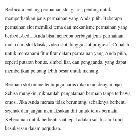
Berbicara tentang permainan slot gacor, penting untuk
memperhatikan jenis permainan yang Anda pilih. Beberapa
permainan slot memiliki tema dan mekanisme permainan yang
berbeda-beda. Anda bisa mencoba berbagai jenis permainan,
mulai dari slot klasik, video slot, hingga slot progresif. Cobalah
untuk memahami fitur-fitur dalam permainan yang Anda pilih,
seperti putaran bonus, simbol liar, dan pengganda, yang dapat
memberikan peluang lebih besar untuk menang.
Bermain slot online tentu juga harus dilakukan dengan bijak.
Sebisa mungkin, nikmatilah pengalaman bermain tanpa terbawa
emosi. Jika Anda merasa tidak beruntung, sebaiknya berhenti
sejenak dan jangan memaksakan diri untuk terus bermain.
Keberanian untuk berhenti saat tepat adalah salah satu kunci
kesuksesan dalam perjudian.