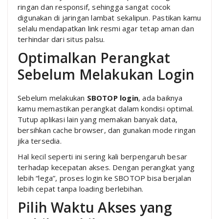
ringan dan responsif, sehingga sangat cocok
digunakan di jaringan lambat sekalipun. Pastikan kamu
selalu mendapatkan link resmi agar tetap aman dan
terhindar dari situs palsu.
Optimalkan Perangkat
Sebelum Melakukan Login
Sebelum melakukan
SBOTOP login
, ada baiknya
kamu memastikan perangkat dalam kondisi optimal.
Tutup aplikasi lain yang memakan banyak data,
bersihkan cache browser, dan gunakan mode ringan
jika tersedia.
Hal kecil seperti ini sering kali berpengaruh besar
terhadap kecepatan akses. Dengan perangkat yang
lebih “lega”, proses login ke SBOTOP bisa berjalan
lebih cepat tanpa loading berlebihan.
Pilih Waktu Akses yang