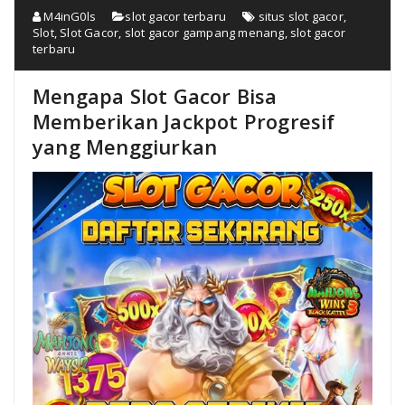
M4inG0ls
slot gacor terbaru
situs slot gacor
,
Slot
,
Slot Gacor
,
slot gacor gampang menang
,
slot gacor
terbaru
Mengapa Slot Gacor Bisa
Memberikan Jackpot Progresif
yang Menggiurkan