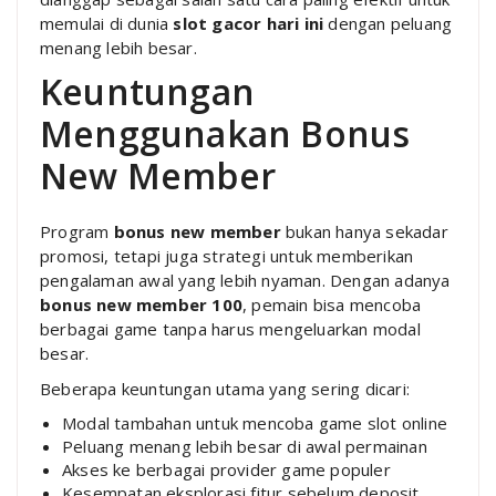
memulai di dunia
slot gacor hari ini
dengan peluang
menang lebih besar.
Keuntungan
Menggunakan Bonus
New Member
Program
bonus new member
bukan hanya sekadar
promosi, tetapi juga strategi untuk memberikan
pengalaman awal yang lebih nyaman. Dengan adanya
bonus new member 100
, pemain bisa mencoba
berbagai game tanpa harus mengeluarkan modal
besar.
Beberapa keuntungan utama yang sering dicari:
Modal tambahan untuk mencoba game slot online
Peluang menang lebih besar di awal permainan
Akses ke berbagai provider game populer
Kesempatan eksplorasi fitur sebelum deposit