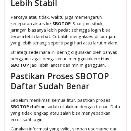
Lebih Stabil
Percaya atau tidak, waktu juga memengaruhi
kecepatan akses ke
SBOTOP
. Saat jam sibuk,
jaringan biasanya lebih padat sehingga login bisa
terasa lebih lambat. Cobalah mengakses di jam-jam
yang lebih tenang seperti pagi hari atau larut malam.
Strategi sederhana ini sering digunakan oleh banyak
pengguna agar pengalaman menggunakan
situs
SBOTOP
jadi lebih lancar dan minim gangguan.
Pastikan Proses SBOTOP
Daftar Sudah Benar
Sebelum menikmati semua fitur, pastikan proses
SBOTOP daftar
sudah dilakukan dengan benar. Data
yang tidak lengkap atau salah bisa menyebabkan
error saat login.
Gunakan informasi yang valid, simpan username dan