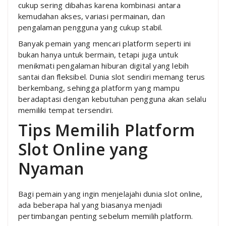
cukup sering dibahas karena kombinasi antara
kemudahan akses, variasi permainan, dan
pengalaman pengguna yang cukup stabil.
Banyak pemain yang mencari platform seperti ini
bukan hanya untuk bermain, tetapi juga untuk
menikmati pengalaman hiburan digital yang lebih
santai dan fleksibel. Dunia slot sendiri memang terus
berkembang, sehingga platform yang mampu
beradaptasi dengan kebutuhan pengguna akan selalu
memiliki tempat tersendiri.
Tips Memilih Platform
Slot Online yang
Nyaman
Bagi pemain yang ingin menjelajahi dunia slot online,
ada beberapa hal yang biasanya menjadi
pertimbangan penting sebelum memilih platform.