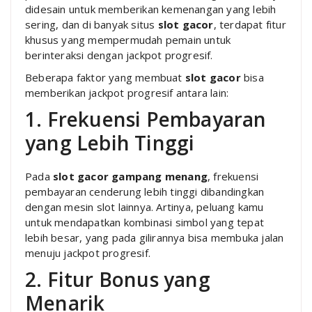
didesain untuk memberikan kemenangan yang lebih
sering, dan di banyak situs
slot gacor
, terdapat fitur
khusus yang mempermudah pemain untuk
berinteraksi dengan jackpot progresif.
Beberapa faktor yang membuat
slot gacor
bisa
memberikan jackpot progresif antara lain:
1. Frekuensi Pembayaran
yang Lebih Tinggi
Pada
slot gacor gampang menang
, frekuensi
pembayaran cenderung lebih tinggi dibandingkan
dengan mesin slot lainnya. Artinya, peluang kamu
untuk mendapatkan kombinasi simbol yang tepat
lebih besar, yang pada gilirannya bisa membuka jalan
menuju jackpot progresif.
2. Fitur Bonus yang
Menarik