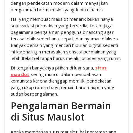
dengan pendekatan modern dalam menyajikan
pengalaman bermain slot yang lebih dinamis.
Hal yang membuat mauslot menarik bukan hanya
soal variasi permainan yang tersedia, tetapi juga
bagaimana pengalaman pengguna dirancang agar
terasa lebih sederhana, cepat, dan nyaman diakses.
Banyak pemain yang mencari hiburan digital seperti
ini karena ingin merasakan sensasi permainan yang
lebih fleksibel tanpa harus melalui proses yang rumit.
Di tengah banyaknya pilihan di luar sana,
situs
mauslot
sering muncul dalam pembahasan
komunitas karena dianggap memiliki pendekatan
yang cukup ramah bagi pemain baru maupun yang
sudah berpengalaman.
Pengalaman Bermain
di Situs Mauslot
Ketika membahas situs mauslot, hal pertama yang