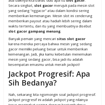
ada baiknya kita bahas dulu apa itu
slot gacor
.
Secara singkat,
slot gacor
merujuk pada mesin slot
yang sedang “nggacor” atau dalam kondisi sering
memberikan kemenangan. Mesin slot ini cenderung
memberikan payout atau hadiah lebih sering dalam
waktu tertentu, dan itu yang membuatnya disebut
slot gacor gampang menang
.
Banyak pemain yang mencari
situs slot gacor
karena mereka percaya bahwa mesin yang sedang
gacor memiliki peluang besar untuk memberikan
kemenangan. Jadi, jika kamu kebetulan menemukan
mesin yang sedang gacor, bisa jadi itu adalah
kesempatan emasmu untuk meraih jackpot!
Jackpot Progresif: Apa
Sih Bedanya?
Nah, sekarang kita ngomongin soal jackpot progresif.
Jackpot progresif ini adalah jackpot yang nilainya
terus meningkat seiring dengan bertambahnya