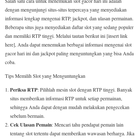
Salah satu cara untuk menemukan slot gacor hari ini adalah
dengan mengunjungi situs-situs terpercaya yang menyediakan
informasi lengkap mengenai RTP, jackpot, dan ulasan permainan.
Beberapa situs juga menyediakan daftar slot yang sedang populer
dan memiliki RTP tinggi. Melalui tautan berikut ini [insert link
here], Anda dapat menemukan berbagai informasi mengenai slot
gacor hari ini dan jackpot paling menguntungkan yang bisa Anda
coba.
Tips Memilih Slot yang Menguntungkan
Periksa RTP
: Pilihlah mesin slot dengan RTP tinggi. Banyak
situs memberikan informasi RTP untuk setiap permainan,
sehingga Anda dapat dengan mudah melakukan pengecekan
sebelum bermain.
Cek Ulasan Pemain
: Mencari tahu pendapat pemain lain
tentang slot tertentu dapat memberikan wawasan berharga. Jika