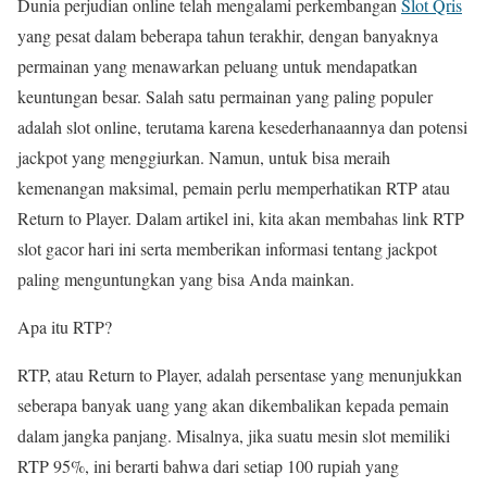
Dunia perjudian online telah mengalami perkembangan
Slot Qris
yang pesat dalam beberapa tahun terakhir, dengan banyaknya
permainan yang menawarkan peluang untuk mendapatkan
keuntungan besar. Salah satu permainan yang paling populer
adalah slot online, terutama karena kesederhanaannya dan potensi
jackpot yang menggiurkan. Namun, untuk bisa meraih
kemenangan maksimal, pemain perlu memperhatikan RTP atau
Return to Player. Dalam artikel ini, kita akan membahas link RTP
slot gacor hari ini serta memberikan informasi tentang jackpot
paling menguntungkan yang bisa Anda mainkan.
Apa itu RTP?
RTP, atau Return to Player, adalah persentase yang menunjukkan
seberapa banyak uang yang akan dikembalikan kepada pemain
dalam jangka panjang. Misalnya, jika suatu mesin slot memiliki
RTP 95%, ini berarti bahwa dari setiap 100 rupiah yang