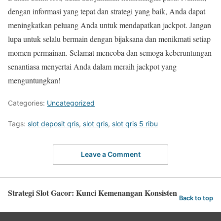
dengan informasi yang tepat dan strategi yang baik, Anda dapat
meningkatkan peluang Anda untuk mendapatkan jackpot. Jangan
lupa untuk selalu bermain dengan bijaksana dan menikmati setiap
momen permainan. Selamat mencoba dan semoga keberuntungan
senantiasa menyertai Anda dalam meraih jackpot yang
menguntungkan!
Categories:
Uncategorized
Tags:
slot deposit qris
,
slot qris
,
slot qris 5 ribu
Leave a Comment
Strategi Slot Gacor: Kunci Kemenangan Konsisten
Back to top