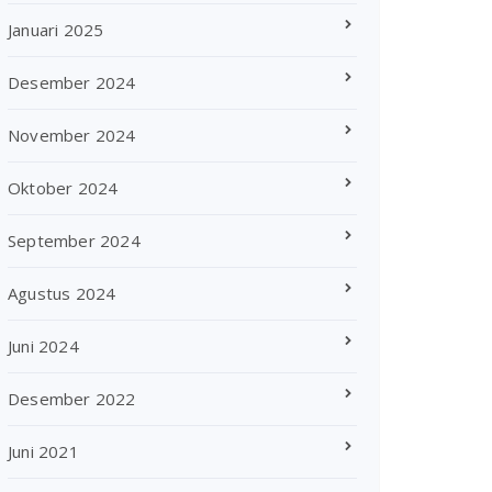
Januari 2025
Desember 2024
November 2024
Oktober 2024
September 2024
Agustus 2024
Juni 2024
Desember 2022
Juni 2021