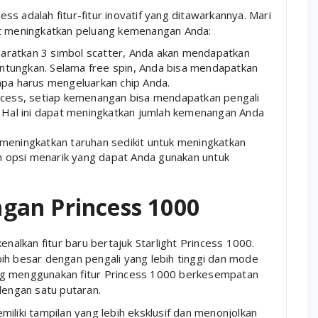
cess adalah fitur-fitur inovatif yang ditawarkannya. Mari
at meningkatkan peluang kemenangan Anda:
daratkan 3 simbol scatter, Anda akan mendapatkan
untungkan. Selama free spin, Anda bisa mendapatkan
pa harus mengeluarkan chip Anda.
incess, setiap kemenangan bisa mendapatkan pengali
 Hal ini dapat meningkatkan jumlah kemenangan Anda
sa meningkatkan taruhan sedikit untuk meningkatkan
h opsi menarik yang dapat Anda gunakan untuk
gan Princess 1000
enalkan fitur baru bertajuk Starlight Princess 1000.
ih besar dengan pengali yang lebih tinggi dan mode
ng menggunakan fitur Princess 1000 berkesempatan
dengan satu putaran.
iliki tampilan yang lebih eksklusif dan menonjolkan