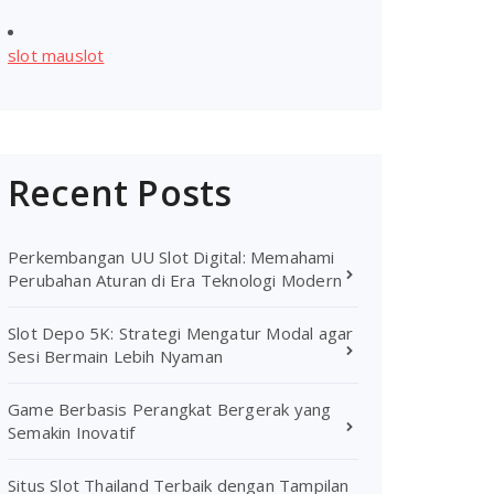
slot mauslot
Recent Posts
Perkembangan UU Slot Digital: Memahami
Perubahan Aturan di Era Teknologi Modern
Slot Depo 5K: Strategi Mengatur Modal agar
Sesi Bermain Lebih Nyaman
Game Berbasis Perangkat Bergerak yang
Semakin Inovatif
Situs Slot Thailand Terbaik dengan Tampilan