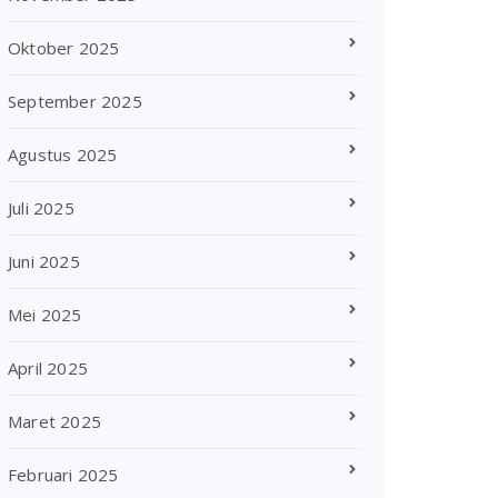
Oktober 2025
September 2025
Agustus 2025
Juli 2025
Juni 2025
Mei 2025
April 2025
Maret 2025
Februari 2025