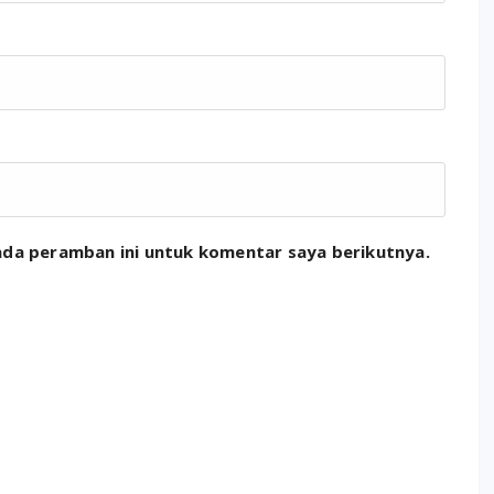
ada peramban ini untuk komentar saya berikutnya.