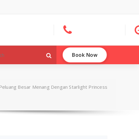
Book Now
Peluang Besar Menang Dengan Starlight Princess