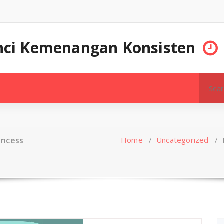
unci Kemenangan Konsisten
Search
for:
incess
Home
/
Uncategorized
/