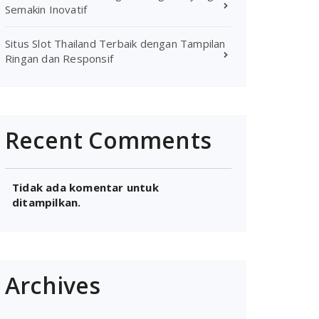
Semakin Inovatif
Situs Slot Thailand Terbaik dengan Tampilan
Ringan dan Responsif
Recent Comments
Tidak ada komentar untuk
ditampilkan.
Archives