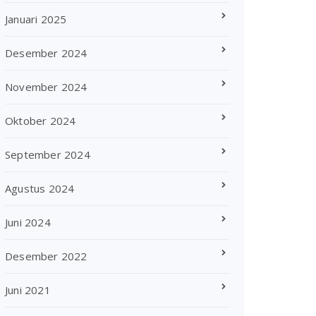
Januari 2025
Desember 2024
November 2024
Oktober 2024
September 2024
Agustus 2024
Juni 2024
Desember 2022
Juni 2021