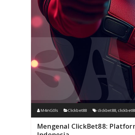
M4inG0ls
Clickbet88
clickbet88
,
clickbet8
Mengenal ClickBet88: Platfor
Indonesia