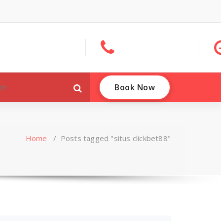
Book Now
Home
/
Posts tagged "situs clickbet88"