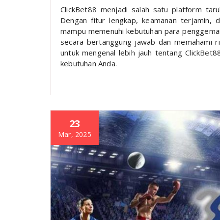
ClickBet88 menjadi salah satu platform taru
Dengan fitur lengkap, keamanan terjamin, d
mampu memenuhi kebutuhan para penggemar ju
secara bertanggung jawab dan memahami ri
untuk mengenal lebih jauh tentang ClickBet
kebutuhan Anda.
23
Mar, 2025