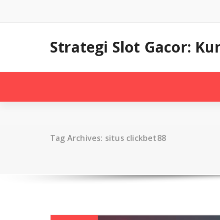
Skip
to
content
Strategi Slot Gacor: K
Tag Archives: situs clickbet88