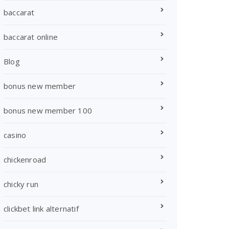
baccarat
baccarat online
Blog
bonus new member
bonus new member 100
casino
chickenroad
chicky run
clickbet link alternatif