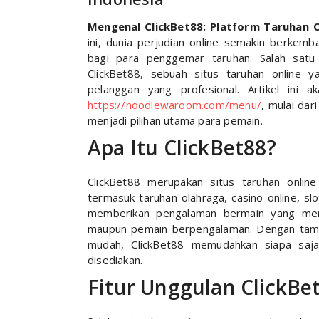
Mengenal ClickBet88: Platform Taruhan O
ini, dunia perjudian online semakin berk
bagi para penggemar taruhan. Salah satu
ClickBet88, sebuah situs taruhan online y
pelanggan yang profesional. Artikel ini
https://noodlewaroom.com/menu/
, mulai dar
menjadi pilihan utama para pemain.
Apa Itu ClickBet88?
ClickBet88 merupakan situs taruhan onlin
termasuk taruhan olahraga, casino online, slo
memberikan pengalaman bermain yang men
maupun pemain berpengalaman. Dengan tampi
mudah, ClickBet88 memudahkan siapa saja
disediakan.
Fitur Unggulan ClickBe