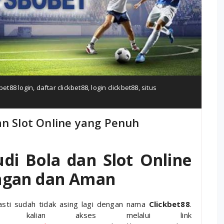
kbet88 login
,
daftar clickbet88
,
login clickbet88
,
situs
an Slot Online yang Penuh
di Bola dan Slot Online
ngan dan Aman
asti sudah tidak asing lagi dengan nama
Clickbet88
.
 kalian akses melalui link