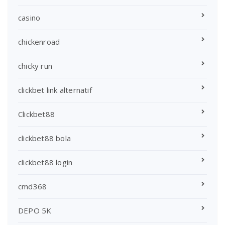
casino
chickenroad
chicky run
clickbet link alternatif
Clickbet88
clickbet88 bola
clickbet88 login
cmd368
DEPO 5K