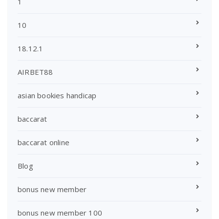
1
10
18.12.1
AIRBET88
asian bookies handicap
baccarat
baccarat online
Blog
bonus new member
bonus new member 100