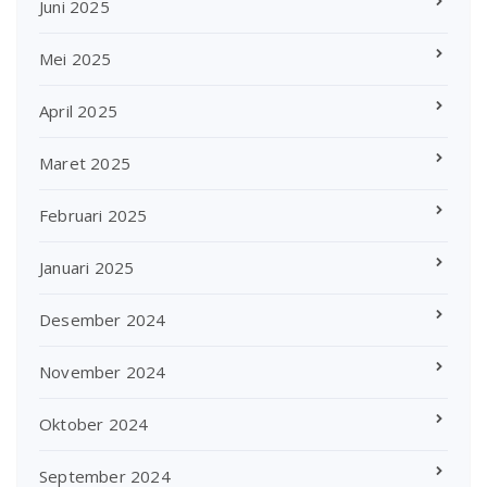
Juni 2025
Mei 2025
April 2025
Maret 2025
Februari 2025
Januari 2025
Desember 2024
November 2024
Oktober 2024
September 2024