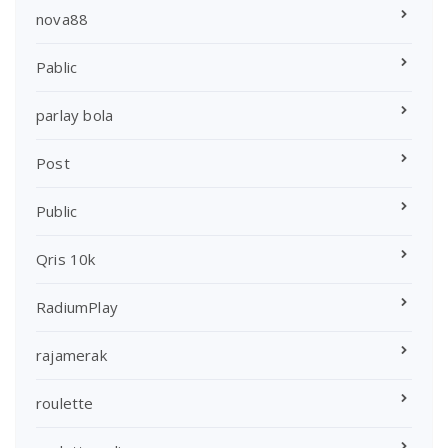
nova88
Pablic
parlay bola
Post
Public
Qris 10k
RadiumPlay
rajamerak
roulette