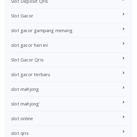
Slot Deposit Qris
Slot Gacor
slot gacor gampang menang
slot gacor hari ini
Slot Gacor Qris
slot gacor terbaru
slot mahjong
slot mahjong'
slot online
slot qris