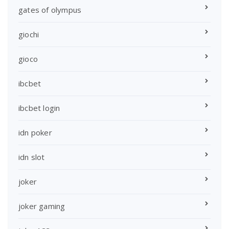
gates of olympus
giochi
gioco
ibcbet
ibcbet login
idn poker
idn slot
joker
joker gaming