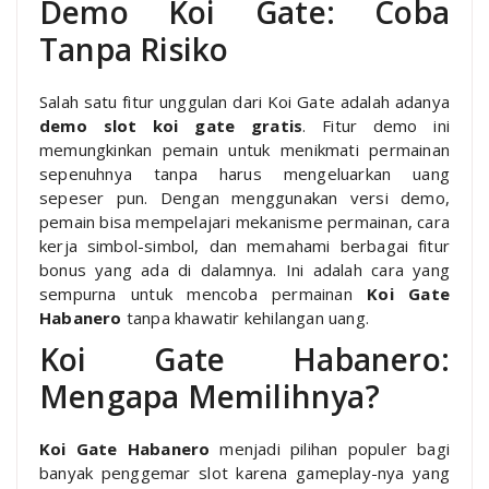
Demo Koi Gate: Coba
Tanpa Risiko
Salah satu fitur unggulan dari Koi Gate adalah adanya
demo slot koi gate gratis
. Fitur demo ini
memungkinkan pemain untuk menikmati permainan
sepenuhnya tanpa harus mengeluarkan uang
sepeser pun. Dengan menggunakan versi demo,
pemain bisa mempelajari mekanisme permainan, cara
kerja simbol-simbol, dan memahami berbagai fitur
bonus yang ada di dalamnya. Ini adalah cara yang
sempurna untuk mencoba permainan
Koi Gate
Habanero
tanpa khawatir kehilangan uang.
Koi Gate Habanero:
Mengapa Memilihnya?
Koi Gate Habanero
menjadi pilihan populer bagi
banyak penggemar slot karena gameplay-nya yang