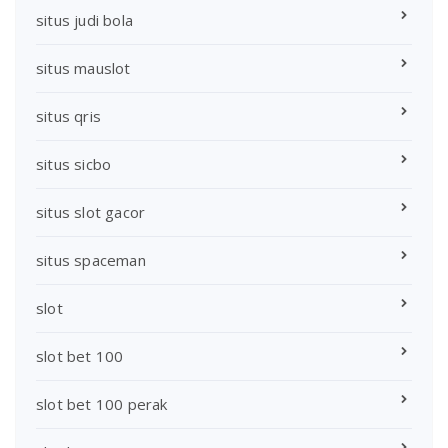
situs judi bola
situs mauslot
situs qris
situs sicbo
situs slot gacor
situs spaceman
slot
slot bet 100
slot bet 100 perak