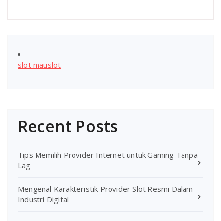
slot mauslot
Recent Posts
Tips Memilih Provider Internet untuk Gaming Tanpa
Lag
Mengenal Karakteristik Provider Slot Resmi Dalam
Industri Digital