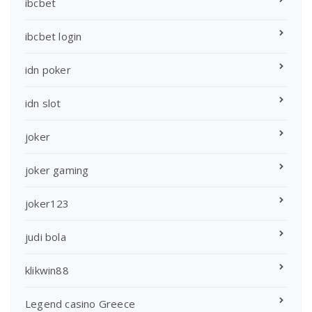
ibcbet
ibcbet login
idn poker
idn slot
joker
joker gaming
joker123
judi bola
klikwin88
Legend casino Greece