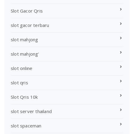
Slot Gacor Qris
slot gacor terbaru
slot mahjong
slot mahjong'
slot online
slot qris
Slot Qris 10k
slot server thailand
slot spaceman