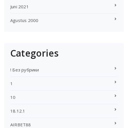
Juni 2021
Agustus 2000
Categories
! Без рубрики
1
10
18.12.1
AIRBET88