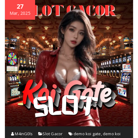
27
Mar, 2025
M4inG0ls
Slot Gacor
demo koi gate
,
demo koi