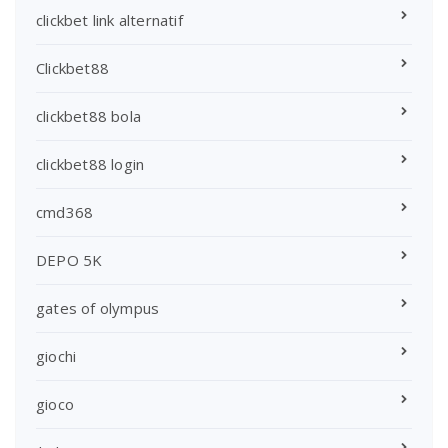
clickbet link alternatif
Clickbet88
clickbet88 bola
clickbet88 login
cmd368
DEPO 5K
gates of olympus
giochi
gioco