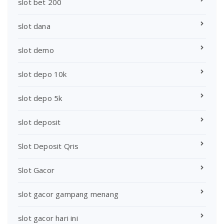
slot bet 200
slot dana
slot demo
slot depo 10k
slot depo 5k
slot deposit
Slot Deposit Qris
Slot Gacor
slot gacor gampang menang
slot gacor hari ini