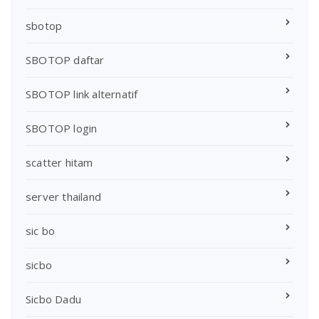
sbotop
SBOTOP daftar
SBOTOP link alternatif
SBOTOP login
scatter hitam
server thailand
sic bo
sicbo
Sicbo Dadu