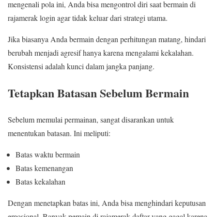
mengenali pola ini, Anda bisa mengontrol diri saat bermain di
rajamerak login agar tidak keluar dari strategi utama.
Jika biasanya Anda bermain dengan perhitungan matang, hindari
berubah menjadi agresif hanya karena mengalami kekalahan.
Konsistensi adalah kunci dalam jangka panjang.
Tetapkan Batasan Sebelum Bermain
Sebelum memulai permainan, sangat disarankan untuk
menentukan batasan. Ini meliputi:
Batas waktu bermain
Batas kemenangan
Batas kekalahan
Dengan menetapkan batas ini, Anda bisa menghindari keputusan
emosional. Banyak pemain di rajamerak daftar yang gagal karena