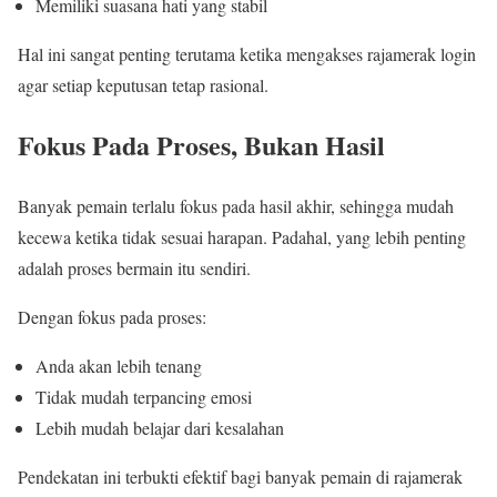
Memiliki suasana hati yang stabil
Hal ini sangat penting terutama ketika mengakses rajamerak login
agar setiap keputusan tetap rasional.
Fokus Pada Proses, Bukan Hasil
Banyak pemain terlalu fokus pada hasil akhir, sehingga mudah
kecewa ketika tidak sesuai harapan. Padahal, yang lebih penting
adalah proses bermain itu sendiri.
Dengan fokus pada proses:
Anda akan lebih tenang
Tidak mudah terpancing emosi
Lebih mudah belajar dari kesalahan
Pendekatan ini terbukti efektif bagi banyak pemain di rajamerak