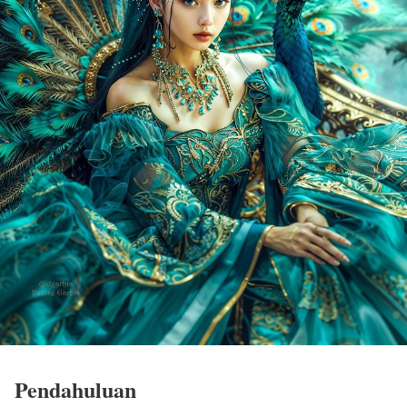
Pendahuluan