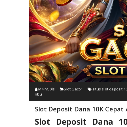
M4inG0ls
Slot Gacor
situs slot deposit 1
ribu
Slot Deposit Dana 10K Cepat
Slot Deposit Dana 