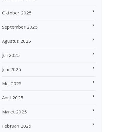
Oktober 2025
September 2025
Agustus 2025
Juli 2025
Juni 2025
Mei 2025
April 2025
Maret 2025
Februari 2025