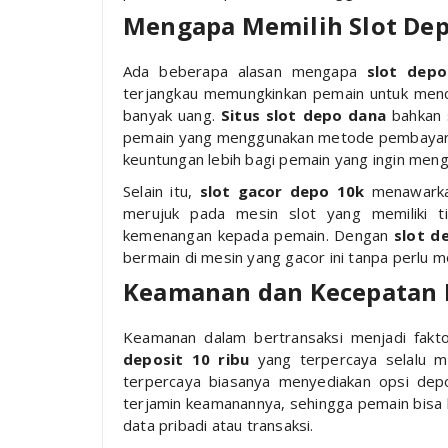
Mengapa Memilih Slot Dep
Ada beberapa alasan mengapa
slot depo
terjangkau memungkinkan pemain untuk menco
banyak uang.
Situs slot depo dana
bahkan 
pemain yang menggunakan metode pembayar
keuntungan lebih bagi pemain yang ingin men
Selain itu,
slot gacor depo 10k
menawarkan
merujuk pada mesin slot yang memiliki t
kemenangan kepada pemain. Dengan
slot d
bermain di mesin yang gacor ini tanpa perlu m
Keamanan dan Kecepatan 
Keamanan dalam bertransaksi menjadi fakto
deposit 10 ribu
yang terpercaya selalu m
terpercaya biasanya menyediakan opsi dep
terjamin keamanannya, sehingga pemain bisa
data pribadi atau transaksi.