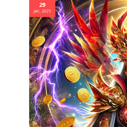
29
Jan, 2025