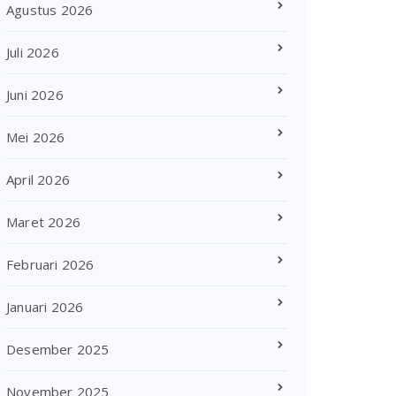
Agustus 2026
Juli 2026
Juni 2026
Mei 2026
April 2026
Maret 2026
Februari 2026
Januari 2026
Desember 2025
November 2025