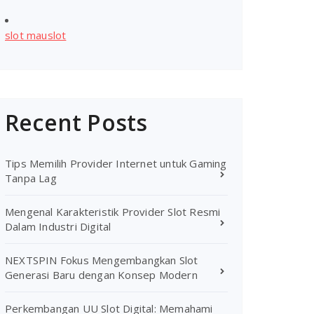
slot mauslot
Recent Posts
Tips Memilih Provider Internet untuk Gaming
Tanpa Lag
Mengenal Karakteristik Provider Slot Resmi
Dalam Industri Digital
NEXTSPIN Fokus Mengembangkan Slot
Generasi Baru dengan Konsep Modern
Perkembangan UU Slot Digital: Memahami