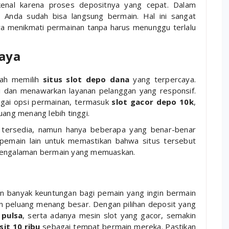
enal karena proses depositnya yang cepat. Dalam
 Anda sudah bisa langsung bermain. Hal ini sangat
a menikmati permainan tanpa harus menunggu terlalu
caya
alah memilih
situs slot depo dana
yang terpercaya.
smi dan menawarkan layanan pelanggan yang responsif.
agai opsi permainan, termasuk
slot gacor depo 10k
,
ng menang lebih tinggi.
tersedia, namun hanya beberapa yang benar-benar
i pemain lain untuk memastikan bahwa situs tersebut
 pengalaman bermain yang memuaskan.
 banyak keuntungan bagi pemain yang ingin bermain
n peluang menang besar. Dengan pilihan deposit yang
 pulsa
, serta adanya mesin slot yang gacor, semakin
sit 10 ribu
sebagai tempat bermain mereka. Pastikan