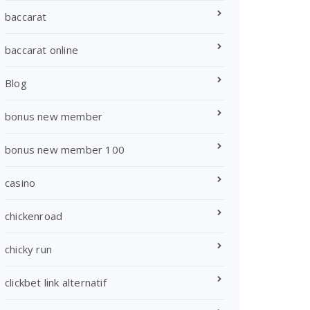
baccarat
baccarat online
Blog
bonus new member
bonus new member 100
casino
chickenroad
chicky run
clickbet link alternatif