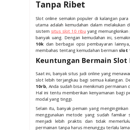
Tanpa Ribet
Slot online semakin populer di kalangan para 
utama adalah kemudahan dalam melakukan de
sistem
situs slot 10 ribu
yang memungkinkan p
banyak uang. Dengan kemudahan ini, semakin
10k
dan berbagai opsi pembayaran lainnya
membahas tentang kemudahan bermain
slot 
Keuntungan Bermain Slot 
Saat ini, banyak situs judi online yang menaw
slot lebih terjangkau bagi semua kalangan. D
10rb
, Anda sudah bisa menikmati permainan d
Hal ini tentu memberikan kenyamanan bagi pe
modal yang tinggi.
Selain itu, banyak pemain yang menginginkan
menggunakan metode yang sudah familiar 
menjadi lebih praktis dan tidak memerlu
permainan tanpa harus menunggu terlalu lama