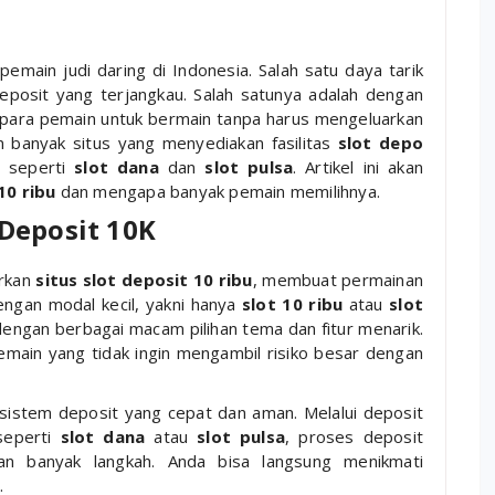
pemain judi daring di Indonesia. Salah satu daya tarik
posit yang terjangkau. Salah satunya adalah dengan
ara pemain untuk bermain tanpa harus mengeluarkan
 banyak situs yang menyediakan fasilitas
slot depo
, seperti
slot dana
dan
slot pulsa
. Artikel ini akan
10 ribu
dan mengapa banyak pemain memilihnya.
Deposit 10K
arkan
situs slot deposit 10 ribu
, membuat permainan
engan modal kecil, yakni hanya
slot 10 ribu
atau
slot
engan berbagai macam pilihan tema dan fitur menarik.
main yang tidak ingin mengambil risiko besar dengan
 sistem deposit yang cepat dan aman. Melalui deposit
seperti
slot dana
atau
slot pulsa
, proses deposit
kan banyak langkah. Anda bisa langsung menikmati
.