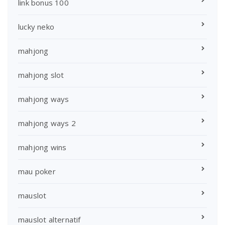
link bonus 100
lucky neko
mahjong
mahjong slot
mahjong ways
mahjong ways 2
mahjong wins
mau poker
mauslot
mauslot alternatif