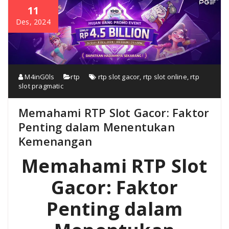
11
Des, 2024
M4inG0ls
rtp
rtp slot gacor
,
rtp slot online
,
rtp
slot pragmatic
Memahami RTP Slot Gacor: Faktor
Penting dalam Menentukan
Kemenangan
Memahami RTP Slot
Gacor: Faktor
Penting dalam