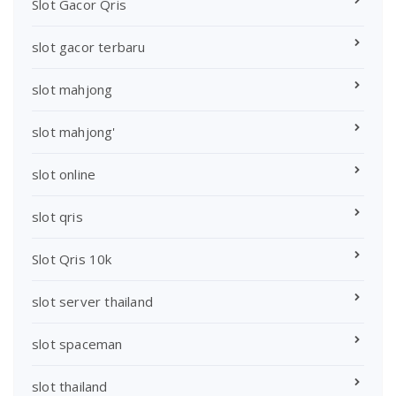
Slot Gacor Qris
slot gacor terbaru
slot mahjong
slot mahjong'
slot online
slot qris
Slot Qris 10k
slot server thailand
slot spaceman
slot thailand