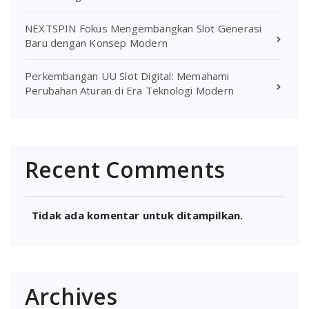
NEXTSPIN Fokus Mengembangkan Slot Generasi
Baru dengan Konsep Modern
Perkembangan UU Slot Digital: Memahami
Perubahan Aturan di Era Teknologi Modern
Recent Comments
Tidak ada komentar untuk ditampilkan.
Archives