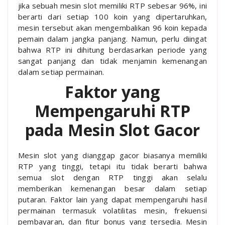
jika sebuah mesin slot memiliki RTP sebesar 96%, ini
berarti dari setiap 100 koin yang dipertaruhkan,
mesin tersebut akan mengembalikan 96 koin kepada
pemain dalam jangka panjang. Namun, perlu diingat
bahwa RTP ini dihitung berdasarkan periode yang
sangat panjang dan tidak menjamin kemenangan
dalam setiap permainan.
Faktor yang
Mempengaruhi RTP
pada Mesin Slot Gacor
Mesin slot yang dianggap gacor biasanya memiliki
RTP yang tinggi, tetapi itu tidak berarti bahwa
semua slot dengan RTP tinggi akan selalu
memberikan kemenangan besar dalam setiap
putaran. Faktor lain yang dapat mempengaruhi hasil
permainan termasuk volatilitas mesin, frekuensi
pembayaran, dan fitur bonus yang tersedia. Mesin