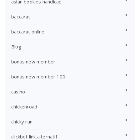
asian bookies handicap
baccarat
baccarat online
Blog
bonus new member
bonus new member 100
casino
chickenroad
chicky run
clickbet link alternatif