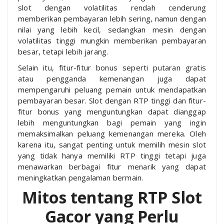
slot dengan volatilitas rendah cenderung
memberikan pembayaran lebih sering, namun dengan
nilai yang lebih kecil, sedangkan mesin dengan
volatilitas tinggi mungkin memberikan pembayaran
besar, tetapi lebih jarang.
Selain itu, fitur-fitur bonus seperti putaran gratis
atau pengganda kemenangan juga dapat
mempengaruhi peluang pemain untuk mendapatkan
pembayaran besar. Slot dengan RTP tinggi dan fitur-
fitur bonus yang menguntungkan dapat dianggap
lebih menguntungkan bagi pemain yang ingin
memaksimalkan peluang kemenangan mereka. Oleh
karena itu, sangat penting untuk memilih mesin slot
yang tidak hanya memiliki RTP tinggi tetapi juga
menawarkan berbagai fitur menarik yang dapat
meningkatkan pengalaman bermain.
Mitos tentang RTP Slot
Gacor yang Perlu