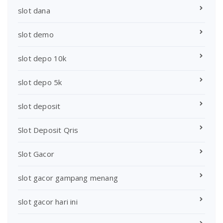
slot dana
slot demo
slot depo 10k
slot depo 5k
slot deposit
Slot Deposit Qris
Slot Gacor
slot gacor gampang menang
slot gacor hari ini