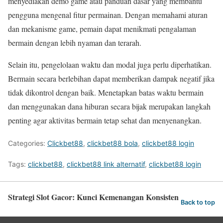
menyediakan demo game atau panduan dasar yang membantu
pengguna mengenal fitur permainan. Dengan memahami aturan
dan mekanisme game, pemain dapat menikmati pengalaman
bermain dengan lebih nyaman dan terarah.
Selain itu, pengelolaan waktu dan modal juga perlu diperhatikan.
Bermain secara berlebihan dapat memberikan dampak negatif jika
tidak dikontrol dengan baik. Menetapkan batas waktu bermain
dan menggunakan dana hiburan secara bijak merupakan langkah
penting agar aktivitas bermain tetap sehat dan menyenangkan.
Categories:
Clickbet88
,
clickbet88 bola
,
clickbet88 login
Tags:
clickbet88
,
clickbet88 link alternatif
,
clickbet88 login
Strategi Slot Gacor: Kunci Kemenangan Konsisten
Back to top