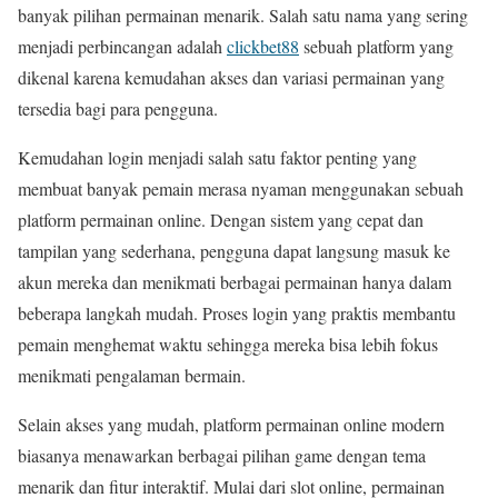
banyak pilihan permainan menarik. Salah satu nama yang sering
menjadi perbincangan adalah
clickbet88
sebuah platform yang
dikenal karena kemudahan akses dan variasi permainan yang
tersedia bagi para pengguna.
Kemudahan login menjadi salah satu faktor penting yang
membuat banyak pemain merasa nyaman menggunakan sebuah
platform permainan online. Dengan sistem yang cepat dan
tampilan yang sederhana, pengguna dapat langsung masuk ke
akun mereka dan menikmati berbagai permainan hanya dalam
beberapa langkah mudah. Proses login yang praktis membantu
pemain menghemat waktu sehingga mereka bisa lebih fokus
menikmati pengalaman bermain.
Selain akses yang mudah, platform permainan online modern
biasanya menawarkan berbagai pilihan game dengan tema
menarik dan fitur interaktif. Mulai dari slot online, permainan