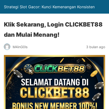
Strategi Slot Gacor: Kunci Kemenangan Konsisten
Klik Sekarang, Login CLICKBET88
dan Mulai Menang!
M4inG0ls
3 bulan ago