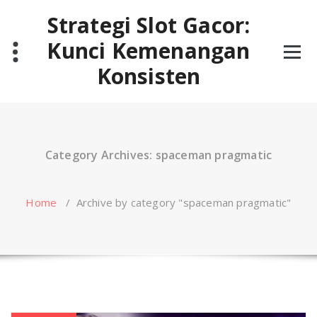
Skip
Strategi Slot Gacor:
to
content
Kunci Kemenangan
Konsisten
Category Archives: spaceman pragmatic
Home
/
Archive by category "spaceman pragmatic"