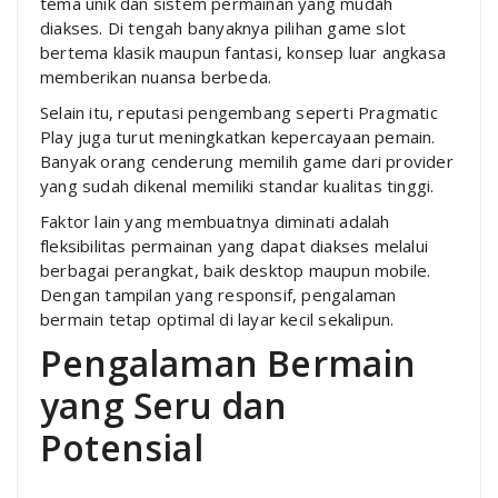
tema unik dan sistem permainan yang mudah
diakses. Di tengah banyaknya pilihan game slot
bertema klasik maupun fantasi, konsep luar angkasa
memberikan nuansa berbeda.
Selain itu, reputasi pengembang seperti
Pragmatic
Play
juga turut meningkatkan kepercayaan pemain.
Banyak orang cenderung memilih game dari provider
yang sudah dikenal memiliki standar kualitas tinggi.
Faktor lain yang membuatnya diminati adalah
fleksibilitas permainan yang dapat diakses melalui
berbagai perangkat, baik desktop maupun mobile.
Dengan tampilan yang responsif, pengalaman
bermain tetap optimal di layar kecil sekalipun.
Pengalaman Bermain
yang Seru dan
Potensial