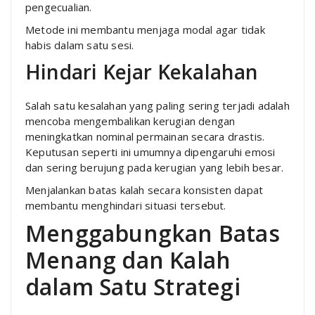
pengecualian.
Metode ini membantu menjaga modal agar tidak
habis dalam satu sesi.
Hindari Kejar Kekalahan
Salah satu kesalahan yang paling sering terjadi adalah
mencoba mengembalikan kerugian dengan
meningkatkan nominal permainan secara drastis.
Keputusan seperti ini umumnya dipengaruhi emosi
dan sering berujung pada kerugian yang lebih besar.
Menjalankan batas kalah secara konsisten dapat
membantu menghindari situasi tersebut.
Menggabungkan Batas
Menang dan Kalah
dalam Satu Strategi