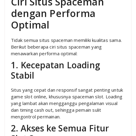
Ciri Situs Spaceman
dengan Performa
Optimal
Tidak semua situs spaceman memiliki kualitas sama.
Berikut beberapa ciri situs spaceman yang
menawarkan performa optimal:
1. Kecepatan Loading
Stabil
Situs yang cepat dan responsif sangat penting untuk
game slot online, khususnya spaceman slot. Loading
yang lambat akan mengganggu pengalaman visual
dan timing cash out, sehingga pemain sulit
mengontrol permainan.
2. Akses ke Semua Fitur