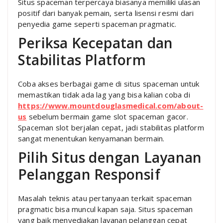
Situs spaceman terpercaya biasanya memiliki ulasan
positif dari banyak pemain, serta lisensi resmi dari
penyedia game seperti spaceman pragmatic.
Periksa Kecepatan dan
Stabilitas Platform
Coba akses berbagai game di situs spaceman untuk
memastikan tidak ada lag yang bisa kalian coba di
https://www.mountdouglasmedical.com/about-
us
sebelum bermain game slot spaceman gacor.
Spaceman slot berjalan cepat, jadi stabilitas platform
sangat menentukan kenyamanan bermain.
Pilih Situs dengan Layanan
Pelanggan Responsif
Masalah teknis atau pertanyaan terkait spaceman
pragmatic bisa muncul kapan saja. Situs spaceman
yang baik menyediakan layanan pelanggan cepat