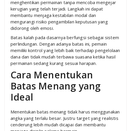
menghentikan permainan tanpa mencoba mengejar
kerugian yang telah terjadi. Langkah ini dapat
membantu menjaga kestabilan modal dan
mengurangi risiko pengambilan keputusan yang
didorong oleh emosi.
Batas kalah pada dasarnya berfungsi sebagai sistem
perlindungan. Dengan adanya batas ini, pemain
memiliki kontrol yang lebih baik terhadap pengelolaan
dana dan tidak mudah terbawa suasana ketika hasil
permainan sedang kurang sesuai harapan.
Cara Menentukan
Batas Menang yang
Ideal
Menentukan batas menang tidak harus menggunakan
angka yang terlalu besar. Justru target yang realistis
cenderung lebih mudah dicapai dan membantu
menjaga disiplin selama bermain.