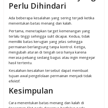
Perlu Dihindari
Ada beberapa kesalahan yang sering terjadi ketika
menentukan batas menang dan kalah.
Pertama, menetapkan target kemenangan yang
terlalu tinggi sehingga sulit dicapai. Kedua, tidak
memiliki batas kerugian yang jelas sehingga
permainan berlangsung tanpa kontrol. Ketiga,
mengubah aturan di tengah sesi hanya karena
merasa peluang sedang bagus atau ingin mengejar
hasil tertentu.
Kesalahan-kesalahan tersebut dapat membuat
tujuan awal pengelolaan permainan menjadi tidak
efektif.
Kesimpulan
Cara menentukan batas menang dan kalah di
Spaceman Slot pada dasarnya berfokus pada