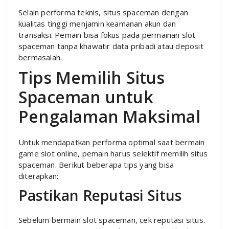
Selain performa teknis, situs spaceman dengan
kualitas tinggi menjamin keamanan akun dan
transaksi. Pemain bisa fokus pada permainan slot
spaceman tanpa khawatir data pribadi atau deposit
bermasalah.
Tips Memilih Situs
Spaceman untuk
Pengalaman Maksimal
Untuk mendapatkan performa optimal saat bermain
game slot online, pemain harus selektif memilih situs
spaceman. Berikut beberapa tips yang bisa
diterapkan:
Pastikan Reputasi Situs
Sebelum bermain slot spaceman, cek reputasi situs.