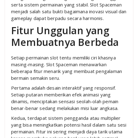
serta sistem permainan yang stabil. Slot Spaceman
menjadi salah satu bukti bagaimana inovasi visual dan
gameplay dapat berpadu secara harmonis.
Fitur Unggulan yang
Membuatnya Berbeda
Setiap permainan slot tentu memiliki ciri khasnya
masing-masing. Slot Spaceman menawarkan
beberapa fitur menarik yang membuat pengalaman
bermain semakin seru.
Pertama adalah desain interaktif yang responsif.
Setiap putaran memberikan efek animasi yang
dinamis, menciptakan sensasi seolah-olah pemain
benar-benar sedang melakukan misi luar angkasa.
Kedua, terdapat sistem pengganda atau multiplier
yang bisa meningkatkan potensi hasil dalam satu sesi
permainan. Fitur ini sering menjadi daya tarik utama