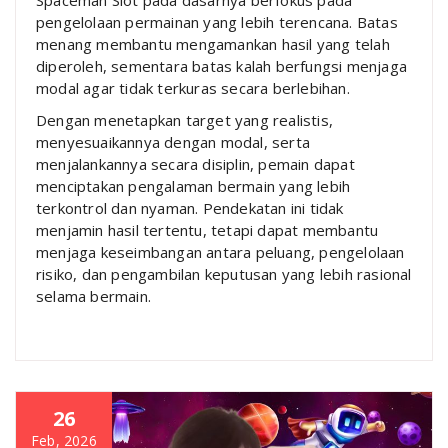
pengelolaan permainan yang lebih terencana. Batas
menang membantu mengamankan hasil yang telah
diperoleh, sementara batas kalah berfungsi menjaga
modal agar tidak terkuras secara berlebihan.
Dengan menetapkan target yang realistis,
menyesuaikannya dengan modal, serta
menjalankannya secara disiplin, pemain dapat
menciptakan pengalaman bermain yang lebih
terkontrol dan nyaman. Pendekatan ini tidak
menjamin hasil tertentu, tetapi dapat membantu
menjaga keseimbangan antara peluang, pengelolaan
risiko, dan pengambilan keputusan yang lebih rasional
selama bermain.
26
Feb, 2026