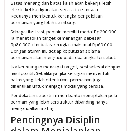
Batas menang dan batas kalah akan bekerja lebih
efektif ketika digunakan secara bersamaan.
Keduanya membentuk kerangka pengelolaan
permainan yang lebih seimbang.
Sebagai ilustrasi, pemain memiliki modal Rp200.000.
Ia menetapkan target kemenangan sebesar
Rp80.000 dan batas kerugian maksimal Rp60.000.
Dengan aturan ini, setiap keputusan selama
permainan akan mengacu pada dua angka tersebut.
Jika keuntungan mencapai target, sesi selesai dengan
hasil positif. Sebaliknya, jika kerugian menyentuh
batas yang telah ditentukan, permainan juga
dihentikan untuk menjaga modal yang tersisa.
Pendekatan seperti ini membantu menciptakan pola
bermain yang lebih terstruktur dibanding hanya
mengandalkan insting.
Pentingnya Disiplin
dalam Menjalankan