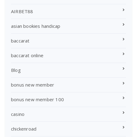
AIRBET88
asian bookies handicap
baccarat
baccarat online
Blog
bonus new member
bonus new member 100
casino
chickenroad