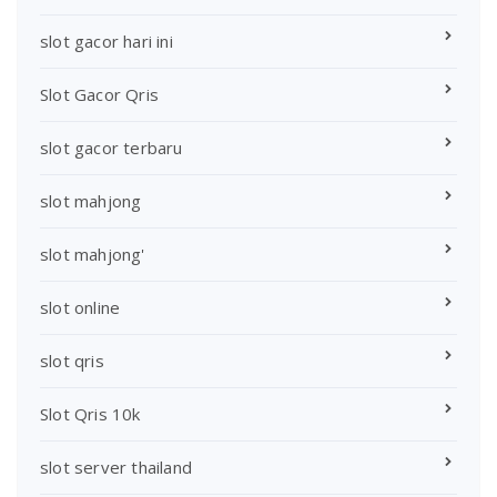
slot gacor hari ini
Slot Gacor Qris
slot gacor terbaru
slot mahjong
slot mahjong'
slot online
slot qris
Slot Qris 10k
slot server thailand