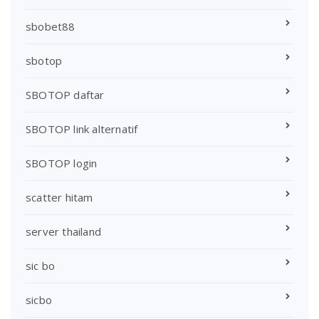
sbobet88
sbotop
SBOTOP daftar
SBOTOP link alternatif
SBOTOP login
scatter hitam
server thailand
sic bo
sicbo