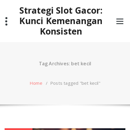
Skip
Strategi Slot Gacor:
to
content
Kunci Kemenangan
Konsisten
Tag Archives: bet kecil
Home
/
Posts tagged "bet kecil"