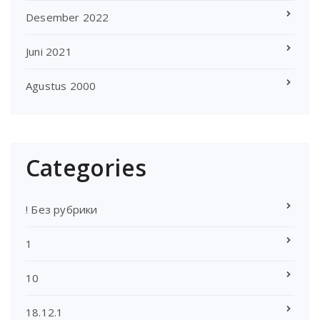
Desember 2022
Juni 2021
Agustus 2000
Categories
! Без рубрики
1
10
18.12.1