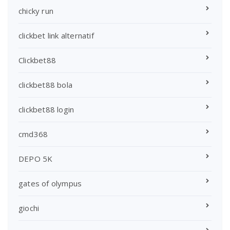
chicky run
clickbet link alternatif
Clickbet88
clickbet88 bola
clickbet88 login
cmd368
DEPO 5K
gates of olympus
giochi