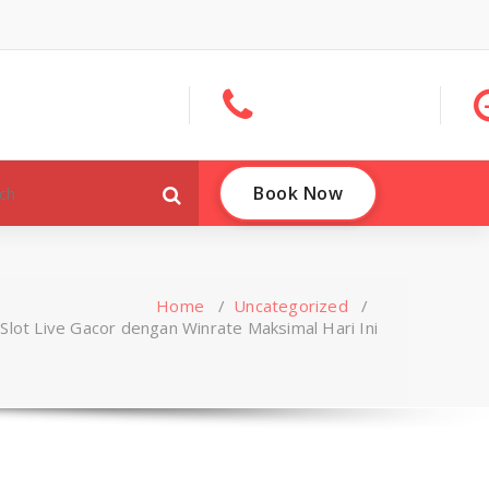
Book Now
Home
/
Uncategorized
/
Slot Live Gacor dengan Winrate Maksimal Hari Ini