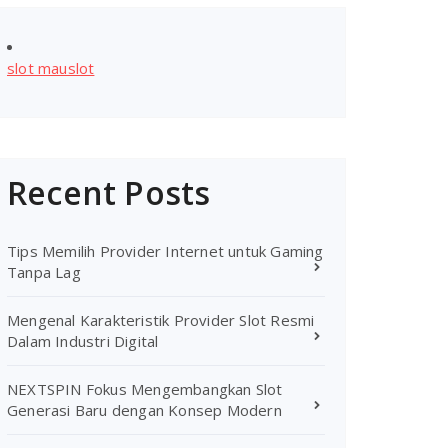
slot mauslot
Recent Posts
Tips Memilih Provider Internet untuk Gaming
Tanpa Lag
Mengenal Karakteristik Provider Slot Resmi
Dalam Industri Digital
NEXTSPIN Fokus Mengembangkan Slot
Generasi Baru dengan Konsep Modern