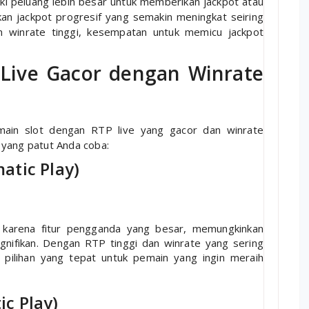
liki peluang lebih besar untuk memberikan jackpot atau
n jackpot progresif yang semakin meningkat seiring
 winrate tinggi, kesempatan untuk memicu jackpot
Live Gacor dengan Winrate
main slot dengan RTP live yang gacor dan winrate
 yang patut Anda coba:
atic Play)
karena fitur pengganda yang besar, memungkinkan
nifikan. Dengan RTP tinggi dan winrate yang sering
h pilihan yang tepat untuk pemain yang ingin meraih
c Play)