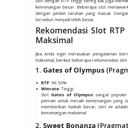
Slot dengan RTP tinggi sering kali juga memi
kemenangan besar. Beberapa slot menawarka
dengan jumlah taruhan yang masuk. Dengan
tersebut menjadi lebih besar.
Rekomendasi Slot RTP 
Maksimal
Jika Anda ingin merasakan pengalaman ber
maksimal, berikut beberapa rekomendasi slot
1.
Gates of Olympus
(Pragm
RTP
: 96.50%
Winrate
: Tinggi
Slot
Gates of Olympus
sangat populer 
pemain untuk meraih kemenangan yang sig
memberikan hadiah besar, slot ini adala
kemenangan maksimal.
2.
Sweet Bonanza
(Pragmati