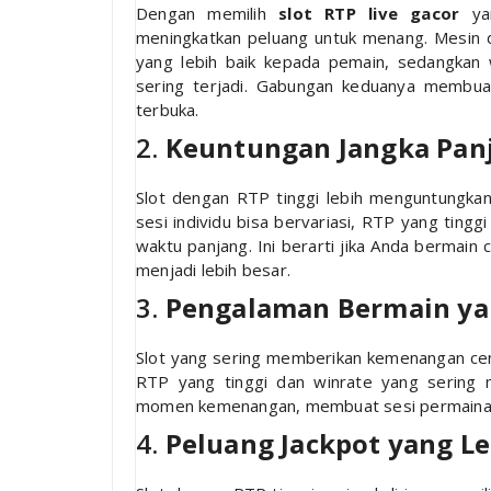
Dengan memilih
slot RTP live gacor
yan
meningkatkan peluang untuk menang. Mesin 
yang lebih baik kepada pemain, sedangkan
sering terjadi. Gabungan keduanya membua
terbuka.
2.
Keuntungan Jangka Pan
Slot dengan RTP tinggi lebih menguntungka
sesi individu bisa bervariasi, RTP yang ting
waktu panjang. Ini berarti jika Anda bermai
menjadi lebih besar.
3.
Pengalaman Bermain y
Slot yang sering memberikan kemenangan ce
RTP yang tinggi dan winrate yang sering 
momen kemenangan, membuat sesi permainan
4.
Peluang Jackpot yang Le