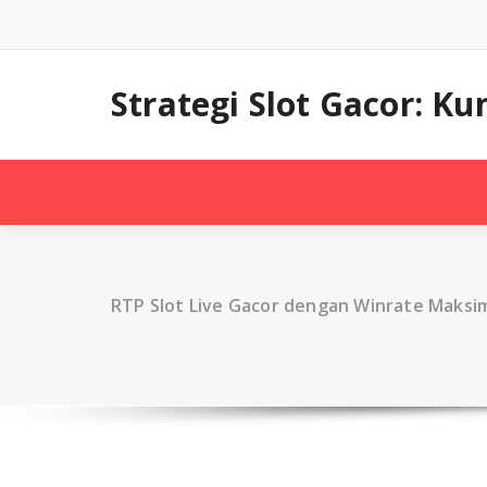
Skip
to
content
Strategi Slot Gacor: K
RTP Slot Live Gacor dengan Winrate Maksima