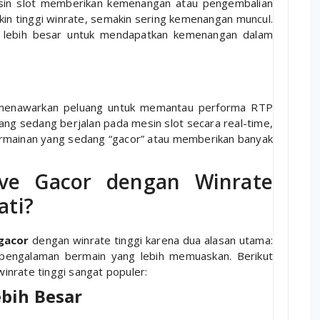
sin slot memberikan kemenangan atau pengembalian
in tinggi winrate, semakin sering kemenangan muncul.
g lebih besar untuk mendapatkan kemenangan dalam
ng menawarkan peluang untuk memantau performa RTP
ng sedang berjalan pada mesin slot secara real-time,
rmainan yang sedang “gacor” atau memberikan banyak
ve Gacor dengan Winrate
ati?
 gacor
dengan winrate tinggi karena dua alasan utama:
pengalaman bermain yang lebih memuaskan. Berikut
inrate tinggi sangat populer:
bih Besar