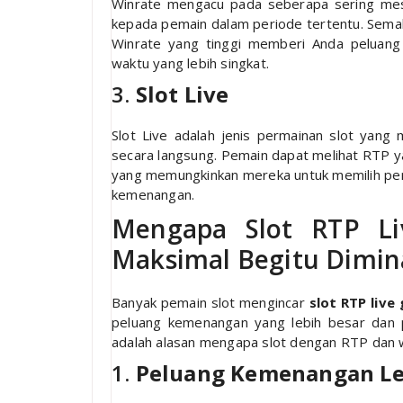
Winrate mengacu pada seberapa sering me
kepada pemain dalam periode tertentu. Semak
Winrate yang tinggi memberi Anda peluan
waktu yang lebih singkat.
3.
Slot Live
Slot Live adalah jenis permainan slot ya
secara langsung. Pemain dapat melihat RTP ya
yang memungkinkan mereka untuk memilih pe
kemenangan.
Mengapa Slot RTP Li
Maksimal Begitu Dimin
Banyak pemain slot mengincar
slot RTP live
peluang kemenangan yang lebih besar dan 
adalah alasan mengapa slot dengan RTP dan w
1.
Peluang Kemenangan Le