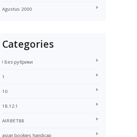
Agustus 2000
Categories
! Без рубрики
1
10
18.12.1
AIRBET88
asian bookies handicap