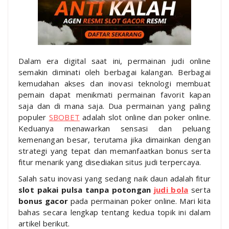
Dalam era digital saat ini, permainan judi online
semakin diminati oleh berbagai kalangan. Berbagai
kemudahan akses dan inovasi teknologi membuat
pemain dapat menikmati permainan favorit kapan
saja dan di mana saja. Dua permainan yang paling
populer
SBOBET
adalah slot online dan poker online.
Keduanya menawarkan sensasi dan peluang
kemenangan besar, terutama jika dimainkan dengan
strategi yang tepat dan memanfaatkan bonus serta
fitur menarik yang disediakan situs judi terpercaya.
Salah satu inovasi yang sedang naik daun adalah fitur
slot pakai pulsa tanpa potongan
judi bola
serta
bonus gacor
pada permainan poker online. Mari kita
bahas secara lengkap tentang kedua topik ini dalam
artikel berikut.