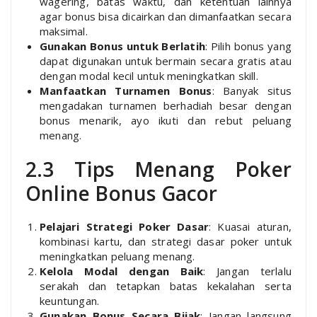
wagering, batas waktu, dan ketentuan lainnya
agar bonus bisa dicairkan dan dimanfaatkan secara
maksimal.
Gunakan Bonus untuk Berlatih
: Pilih bonus yang
dapat digunakan untuk bermain secara gratis atau
dengan modal kecil untuk meningkatkan skill.
Manfaatkan Turnamen Bonus
: Banyak situs
mengadakan turnamen berhadiah besar dengan
bonus menarik, ayo ikuti dan rebut peluang
menang.
2.3 Tips Menang Poker
Online Bonus Gacor
Pelajari Strategi Poker Dasar
: Kuasai aturan,
kombinasi kartu, dan strategi dasar poker untuk
meningkatkan peluang menang.
Kelola Modal dengan Baik
: Jangan terlalu
serakah dan tetapkan batas kekalahan serta
keuntungan.
Gunakan Bonus Secara Bijak
: Jangan langsung