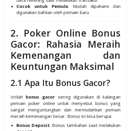
Cocok untuk Pemula
: Mudah dipahami dan
digunakan bahkan oleh pemain baru.
2. Poker Online Bonus
Gacor: Rahasia Meraih
Kemenangan dan
Keuntungan Maksimal
2.1 Apa Itu Bonus Gacor?
Istilah
bonus gacor
sering digunakan di kalangan
pemain poker online untuk menyebut bonus yang
sangat menguntungkan dan memudahkan pemain
meraih kemenangan besar. Bonus ini bisa berupa:
Bonus Deposit
: Bonus tambahan saat melakukan