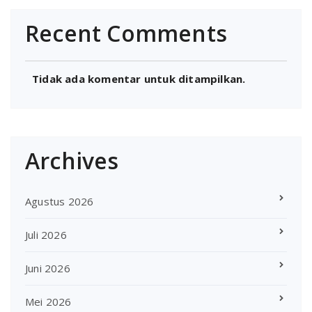
Recent Comments
Tidak ada komentar untuk ditampilkan.
Archives
Agustus 2026
Juli 2026
Juni 2026
Mei 2026