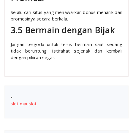
Selalu cari situs yang menawarkan bonus menarik dan
promosinya secara berkala.
3.5 Bermain dengan Bijak
Jangan tergoda untuk terus bermain saat sedang
tidak beruntung. Istirahat sejenak dan kembali
dengan pikiran segar.
slot mauslot