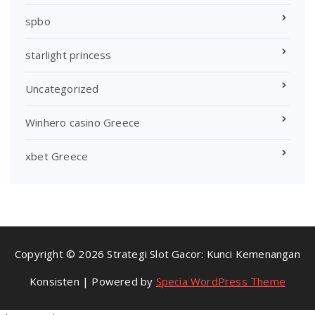
spbo
starlight princess
Uncategorized
Winhero casino Greece
xbet Greece
Copyright © 2026 Strategi Slot Gacor: Kunci Kemenangan
Konsisten | Powered by
Specia WordPress Theme