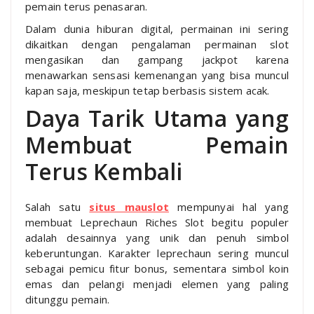
pemain terus penasaran.
Dalam dunia hiburan digital, permainan ini sering
dikaitkan dengan pengalaman permainan slot
mengasikan dan gampang jackpot karena
menawarkan sensasi kemenangan yang bisa muncul
kapan saja, meskipun tetap berbasis sistem acak.
Daya Tarik Utama yang
Membuat Pemain
Terus Kembali
Salah satu
situs mauslot
mempunyai hal yang
membuat Leprechaun Riches Slot begitu populer
adalah desainnya yang unik dan penuh simbol
keberuntungan. Karakter leprechaun sering muncul
sebagai pemicu fitur bonus, sementara simbol koin
emas dan pelangi menjadi elemen yang paling
ditunggu pemain.