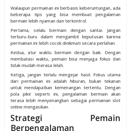
Walaupun permainan ini berbasis keberuntungan, ada
beberapa tips yang bisa membuat pengalaman
bermain lebih nyaman dan terkontrol.
Pertama, selalu bermain dengan santai. Jangan
terburu-buru dalam mengambil keputusan karena
permainan ini lebih cocok dinikmati secara perlahan.
Kedua, atur waktu bermain dengan baik. Dengan
membatasi waktu, pemain bisa menjaga fokus dan
tidak mudah merasa lelah.
Ketiga, jangan terlalu mengejar hasil. Fokus utama
dari permainan ini adalah hiburan, bukan tekanan
untuk mendapatkan kemenangan tertentu. Dengan
pola pikir seperti ini, pengalaman bermain akan
terasa lebih menyenangkan sebagai permainan slot
online mengasikan.
Strategi Pemain
Berpengalaman