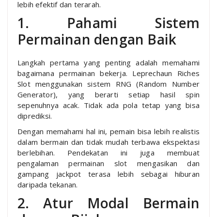
lebih efektif dan terarah.
1. Pahami Sistem
Permainan dengan Baik
Langkah pertama yang penting adalah memahami
bagaimana permainan bekerja. Leprechaun Riches
Slot menggunakan sistem RNG (Random Number
Generator), yang berarti setiap hasil spin
sepenuhnya acak. Tidak ada pola tetap yang bisa
diprediksi.
Dengan memahami hal ini, pemain bisa lebih realistis
dalam bermain dan tidak mudah terbawa ekspektasi
berlebihan. Pendekatan ini juga membuat
pengalaman permainan slot mengasikan dan
gampang jackpot terasa lebih sebagai hiburan
daripada tekanan.
2. Atur Modal Bermain