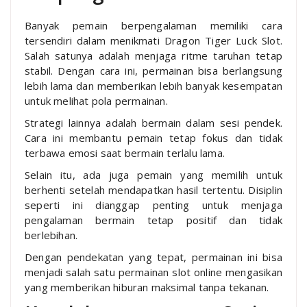
Banyak pemain berpengalaman memiliki cara
tersendiri dalam menikmati Dragon Tiger Luck Slot.
Salah satunya adalah menjaga ritme taruhan tetap
stabil. Dengan cara ini, permainan bisa berlangsung
lebih lama dan memberikan lebih banyak kesempatan
untuk melihat pola permainan.
Strategi lainnya adalah bermain dalam sesi pendek.
Cara ini membantu pemain tetap fokus dan tidak
terbawa emosi saat bermain terlalu lama.
Selain itu, ada juga pemain yang memilih untuk
berhenti setelah mendapatkan hasil tertentu. Disiplin
seperti ini dianggap penting untuk menjaga
pengalaman bermain tetap positif dan tidak
berlebihan.
Dengan pendekatan yang tepat, permainan ini bisa
menjadi salah satu permainan slot online mengasikan
yang memberikan hiburan maksimal tanpa tekanan.