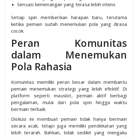
Sensasi kemenangan yang terasa lebih intens
Setiap spin memberikan harapan baru, terutama
ketika pemain sudah menemukan pola yang dirasa
cocok.
Peran Komunitas
dalam Menemukan
Pola Rahasia
Komunitas memiliki peran besar dalam membantu
pemain menemukan strategi yang lebih efektif. Di
platform seperti mauslot, pemain aktif berbagi
pengalaman, mulai dari pola spin hingga waktu
bermain terbaik.
Diskusi ini membuat pemain tidak hanya bermain
secara acak, tetapi juga memiliki pendekatan yang
lebih terarah. Bahkan, tidak sedikit yang mengaku