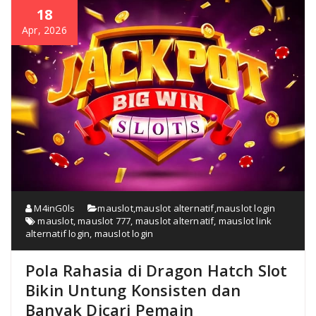
18
Apr, 2026
M4inG0ls
mauslot
,
mauslot alternatif
,
mauslot login
mauslot
,
mauslot 777
,
mauslot alternatif
,
mauslot link
alternatif login
,
mauslot login
Pola Rahasia di Dragon Hatch Slot
Bikin Untung Konsisten dan
Banyak Dicari Pemain