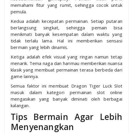
memahami fitur yang rumit, sehingga cocok untuk
pemula.
Kedua adalah kecepatan permainan. Setiap putaran
berlangsung singkat, sehingga pemain bisa
menikmati banyak kesempatan dalam waktu yang
tidak terlalu lama. Hal ini memberikan sensasi
bermain yang lebih dinamis.
Ketiga adalah efek visual yang ringan namun tetap
menarik. Tema naga dan harimau memberikan nuansa
klasik yang membuat permainan terasa berbeda dari
game lainnya.
Semua faktor ini membuat Dragon Tiger Luck Slot
masuk dalam kategori permainan slot online
mengasikan yang banyak diminati oleh berbagai
kalangan.
Tips Bermain Agar Lebih
Menyenangkan