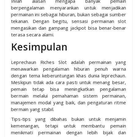
Inilah alasan mengapa banyak pemain
berpengalaman menyarankan untuk menjadikan
permainan ini sebagai hiburan, bukan sebagai sumber
tekanan. Dengan begitu, sensasi permainan slot
mengasikan dan gampang jackpot bisa benar-benar
terasa secara alami.
Kesimpulan
Leprechaun Riches Slot adalah permainan yang
menawarkan pengalaman hiburan penuh warna
dengan tema keberuntungan khas dunia leprechaun.
Meskipun tidak ada cara pasti untuk menang besar,
pemain tetap bisa meningkatkan pengalaman
bermain melalui pemahaman sistem permainan,
manajemen modal yang baik, dan pengaturan ritme
bermain yang stabil.
Tips-tips yang dibahas bukan untuk menjamin
kemenangan, tetapi untuk membantu pemain
menikmati permainan dengan lebih bijak dan