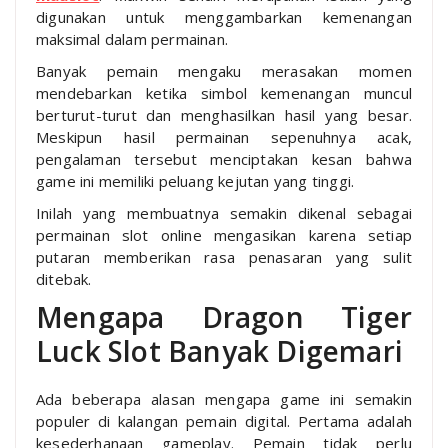
digunakan untuk menggambarkan kemenangan
maksimal dalam permainan.
Banyak pemain mengaku merasakan momen
mendebarkan ketika simbol kemenangan muncul
berturut-turut dan menghasilkan hasil yang besar.
Meskipun hasil permainan sepenuhnya acak,
pengalaman tersebut menciptakan kesan bahwa
game ini memiliki peluang kejutan yang tinggi.
Inilah yang membuatnya semakin dikenal sebagai
permainan slot online mengasikan karena setiap
putaran memberikan rasa penasaran yang sulit
ditebak.
Mengapa Dragon Tiger
Luck Slot Banyak Digemari
Ada beberapa alasan mengapa game ini semakin
populer di kalangan pemain digital. Pertama adalah
kesederhanaan gameplay. Pemain tidak perlu