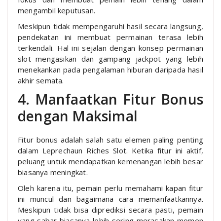
mengambil keputusan.
Meskipun tidak mempengaruhi hasil secara langsung,
pendekatan ini membuat permainan terasa lebih
terkendali. Hal ini sejalan dengan konsep permainan
slot mengasikan dan gampang jackpot yang lebih
menekankan pada pengalaman hiburan daripada hasil
akhir semata.
4. Manfaatkan Fitur Bonus
dengan Maksimal
Fitur bonus adalah salah satu elemen paling penting
dalam Leprechaun Riches Slot. Ketika fitur ini aktif,
peluang untuk mendapatkan kemenangan lebih besar
biasanya meningkat.
Oleh karena itu, pemain perlu memahami kapan fitur
ini muncul dan bagaimana cara memanfaatkannya.
Meskipun tidak bisa diprediksi secara pasti, pemain
yang sabar biasanya lebih sering merasakan momen