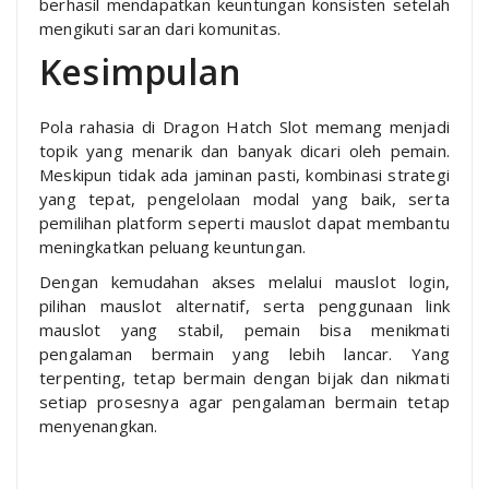
berhasil mendapatkan keuntungan konsisten setelah
mengikuti saran dari komunitas.
Kesimpulan
Pola rahasia di Dragon Hatch Slot memang menjadi
topik yang menarik dan banyak dicari oleh pemain.
Meskipun tidak ada jaminan pasti, kombinasi strategi
yang tepat, pengelolaan modal yang baik, serta
pemilihan platform seperti mauslot dapat membantu
meningkatkan peluang keuntungan.
Dengan kemudahan akses melalui mauslot login,
pilihan mauslot alternatif, serta penggunaan link
mauslot yang stabil, pemain bisa menikmati
pengalaman bermain yang lebih lancar. Yang
terpenting, tetap bermain dengan bijak dan nikmati
setiap prosesnya agar pengalaman bermain tetap
menyenangkan.