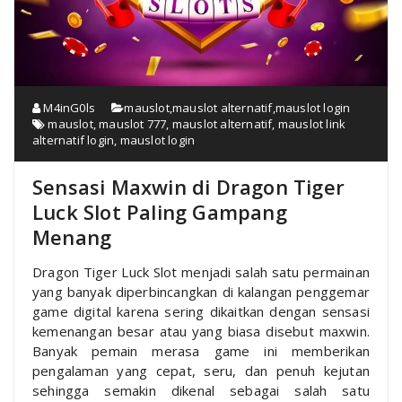
M4inG0ls
mauslot
,
mauslot alternatif
,
mauslot login
mauslot
,
mauslot 777
,
mauslot alternatif
,
mauslot link
alternatif login
,
mauslot login
Sensasi Maxwin di Dragon Tiger
Luck Slot Paling Gampang
Menang
Dragon Tiger Luck Slot menjadi salah satu permainan
yang banyak diperbincangkan di kalangan penggemar
game digital karena sering dikaitkan dengan sensasi
kemenangan besar atau yang biasa disebut maxwin.
Banyak pemain merasa game ini memberikan
pengalaman yang cepat, seru, dan penuh kejutan
sehingga semakin dikenal sebagai salah satu