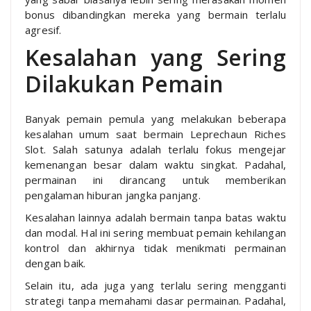
bonus dibandingkan mereka yang bermain terlalu
agresif.
Kesalahan yang Sering
Dilakukan Pemain
Banyak pemain pemula yang melakukan beberapa
kesalahan umum saat bermain Leprechaun Riches
Slot. Salah satunya adalah terlalu fokus mengejar
kemenangan besar dalam waktu singkat. Padahal,
permainan ini dirancang untuk memberikan
pengalaman hiburan jangka panjang.
Kesalahan lainnya adalah bermain tanpa batas waktu
dan modal. Hal ini sering membuat pemain kehilangan
kontrol dan akhirnya tidak menikmati permainan
dengan baik.
Selain itu, ada juga yang terlalu sering mengganti
strategi tanpa memahami dasar permainan. Padahal,