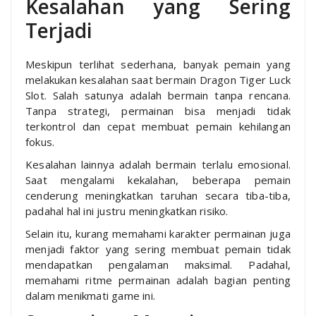
Kesalahan yang Sering
Terjadi
Meskipun terlihat sederhana, banyak pemain yang
melakukan kesalahan saat bermain Dragon Tiger Luck
Slot. Salah satunya adalah bermain tanpa rencana.
Tanpa strategi, permainan bisa menjadi tidak
terkontrol dan cepat membuat pemain kehilangan
fokus.
Kesalahan lainnya adalah bermain terlalu emosional.
Saat mengalami kekalahan, beberapa pemain
cenderung meningkatkan taruhan secara tiba-tiba,
padahal hal ini justru meningkatkan risiko.
Selain itu, kurang memahami karakter permainan juga
menjadi faktor yang sering membuat pemain tidak
mendapatkan pengalaman maksimal. Padahal,
memahami ritme permainan adalah bagian penting
dalam menikmati game ini.