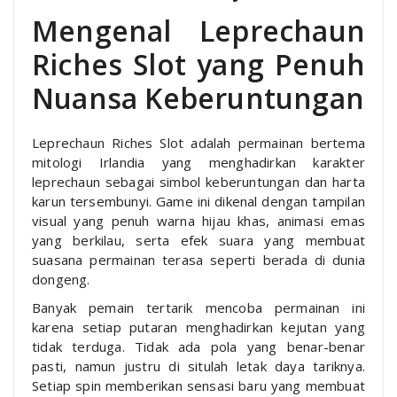
Mengenal Leprechaun
Riches Slot yang Penuh
Nuansa Keberuntungan
Leprechaun Riches Slot adalah permainan bertema
mitologi Irlandia yang menghadirkan karakter
leprechaun sebagai simbol keberuntungan dan harta
karun tersembunyi. Game ini dikenal dengan tampilan
visual yang penuh warna hijau khas, animasi emas
yang berkilau, serta efek suara yang membuat
suasana permainan terasa seperti berada di dunia
dongeng.
Banyak pemain tertarik mencoba permainan ini
karena setiap putaran menghadirkan kejutan yang
tidak terduga. Tidak ada pola yang benar-benar
pasti, namun justru di situlah letak daya tariknya.
Setiap spin memberikan sensasi baru yang membuat