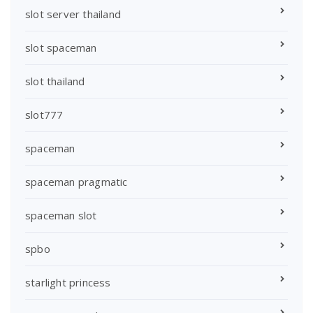
slot server thailand
slot spaceman
slot thailand
slot777
spaceman
spaceman pragmatic
spaceman slot
spbo
starlight princess