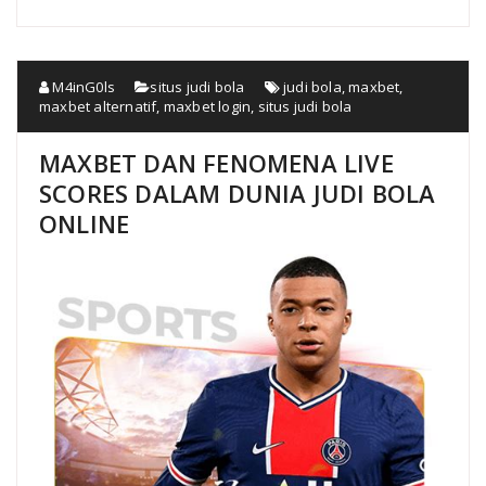
M4inG0ls
situs judi bola
judi bola
,
maxbet
,
maxbet alternatif
,
maxbet login
,
situs judi bola
MAXBET DAN FENOMENA LIVE
SCORES DALAM DUNIA JUDI BOLA
ONLINE