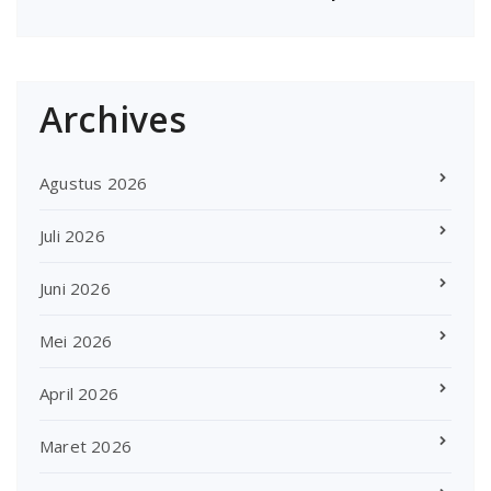
Archives
Agustus 2026
Juli 2026
Juni 2026
Mei 2026
April 2026
Maret 2026