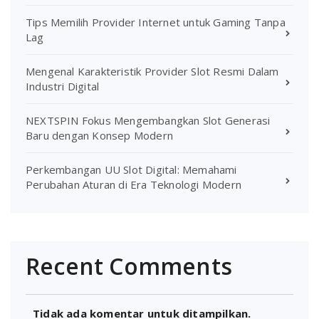
Tips Memilih Provider Internet untuk Gaming Tanpa
Lag
Mengenal Karakteristik Provider Slot Resmi Dalam
Industri Digital
NEXTSPIN Fokus Mengembangkan Slot Generasi
Baru dengan Konsep Modern
Perkembangan UU Slot Digital: Memahami
Perubahan Aturan di Era Teknologi Modern
Recent Comments
Tidak ada komentar untuk ditampilkan.