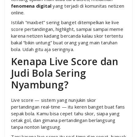
fenomena digital
yang terjadi di komunitas netizen
online.
Istilah “maxbet” sering banget ditempelkan ke live
score pertandingan, highlight, sampai sampai meme
karena netizen kadang bercanda kalau skor tertentu
bakal “bikin untung” buat orang yang main taruhan
bola. Udah gitu aja seringnya.
Kenapa Live Score dan
Judi Bola Sering
Nyambung?
Live score — sistem yang nunjukin skor
pertandingan real‑time — itu keren banget buat fans
sepak bola. Kamu bisa cepet tahu skor, siapa yang
cetak gol, dan gimana pertandingan berlangsung
tanpa nonton langsung.
Tapi karena live score itu real‑time dan cepat, banyak