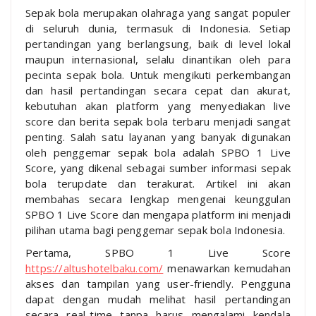
Sepak bola merupakan olahraga yang sangat populer
di seluruh dunia, termasuk di Indonesia. Setiap
pertandingan yang berlangsung, baik di level lokal
maupun internasional, selalu dinantikan oleh para
pecinta sepak bola. Untuk mengikuti perkembangan
dan hasil pertandingan secara cepat dan akurat,
kebutuhan akan platform yang menyediakan live
score dan berita sepak bola terbaru menjadi sangat
penting. Salah satu layanan yang banyak digunakan
oleh penggemar sepak bola adalah SPBO 1 Live
Score, yang dikenal sebagai sumber informasi sepak
bola terupdate dan terakurat. Artikel ini akan
membahas secara lengkap mengenai keunggulan
SPBO 1 Live Score dan mengapa platform ini menjadi
pilihan utama bagi penggemar sepak bola Indonesia.
Pertama, SPBO 1 Live Score
https://altushotelbaku.com/
menawarkan kemudahan
akses dan tampilan yang user-friendly. Pengguna
dapat dengan mudah melihat hasil pertandingan
secara real-time tanpa harus mengalami kendala