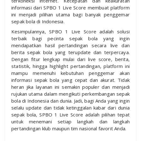
terkoneksi internet. Kecepatan dan keakuratan
informasi dari SPBO 1 Live Score membuat platform
ini menjadi pilihan utama bagi banyak penggemar
sepak bola di Indonesia.
Kesimpulannya, SPBO 1 Live Score adalah solusi
terbaik bagi pecinta sepak bola yang ingin
mendapatkan hasil pertandingan secara live dan
berita sepak bola yang terupdate dan terpercaya.
Dengan fitur lengkap mulai dari live score, berita,
statistik, hingga highlight pertandingan, platform ini
mampu memenuhi kebutuhan penggemar akan
informasi sepak bola yang cepat dan akurat. Tidak
heran jika layanan ini semakin populer dan menjadi
rujukan utama dalam mengikuti perkembangan sepak
bola di Indonesia dan dunia. Jadi, bagi Anda yang ingin
selalu update dan tidak ketinggalan kabar dari dunia
sepak bola, SPBO 1 Live Score adalah pilihan tepat
untuk menemani setiap langkah dan langkah
pertandingan klub maupun tim nasional favorit Anda.