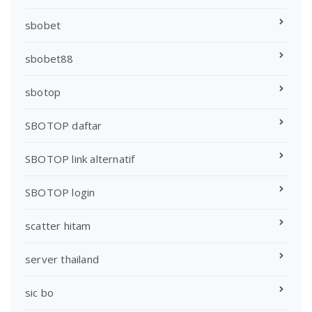
sbobet
sbobet88
sbotop
SBOTOP daftar
SBOTOP link alternatif
SBOTOP login
scatter hitam
server thailand
sic bo