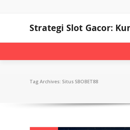
Skip
to
content
Strategi Slot Gacor: K
Tag Archives: Situs SBOBET88