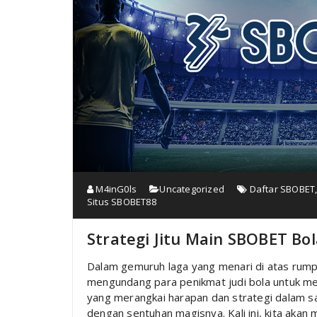
M4inG0ls
Uncategorized
Daftar SBOBET
Situs SBOBET88
Strategi Jitu Main SBOBET Bo
Dalam gemuruh laga yang menari di atas rump
mengundang para penikmat judi bola untuk 
yang merangkai harapan dan strategi dalam s
dengan sentuhan magisnya. Kali ini, kita aka