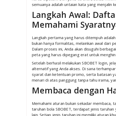
semuanya adalah untaian kata yang menjalin 
Langkah Awal: Daft
Memahami Syaratny
Langkah pertama yang harus ditempuh adalah
bukan hanya formalitas, melainkan awal dari
Dalam proses ini, Anda akan disuguhi berbag
peta yang harus dipegang erat untuk menghind
Setelah berhasil melakukan SBOBET login, jel
alternatif yang Anda akses. Di sana terhampa
syarat dan ketentuan promo, serta batasan ya
menari di atas panggung tanpa tahu irama, yan
Membaca dengan Hat
Memahami aturan bukan sekadar membaca, tapi
taruhan bola SBOBET, terdapat jenis taruhan
lain. Setiap jenis taruhan ini memiliki aturan 