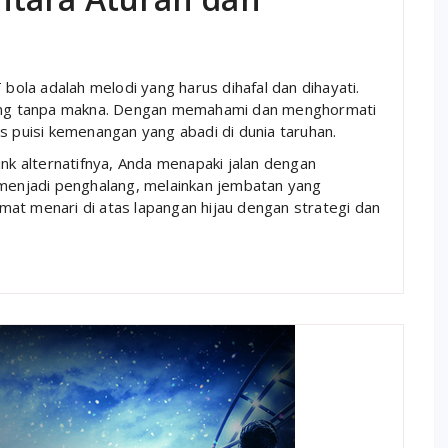
la adalah melodi yang harus dihafal dan dihayati.
osong tanpa makna. Dengan memahami dan menghormati
s puisi kemenangan yang abadi di dunia taruhan.
 alternatifnya, Anda menapaki jalan dengan
 menjadi penghalang, melainkan jembatan yang
at menari di atas lapangan hijau dengan strategi dan