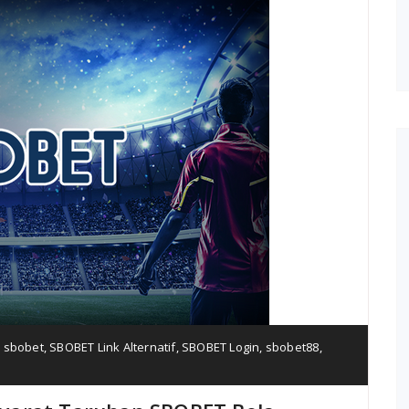
,
sbobet
,
SBOBET Link Alternatif
,
SBOBET Login
,
sbobet88
,