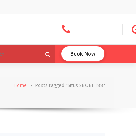
Book Now
Home
/
Posts tagged "Situs SBOBET88"