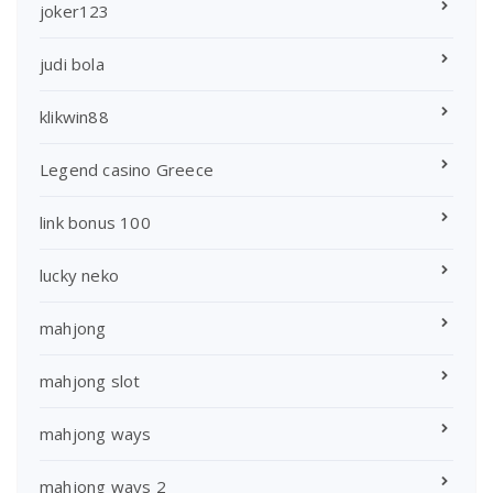
joker123
judi bola
klikwin88
Legend casino Greece
link bonus 100
lucky neko
mahjong
mahjong slot
mahjong ways
mahjong ways 2