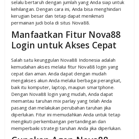
selalu bertaruh dengan jumlah yang Anda siap untuk
kehilangan. Dengan cara ini, Anda bisa menghindari
kerugian besar dan tetap dapat menikmati
permainan judi bola di situs Nova88.
Manfaatkan Fitur Nova88
Login untuk Akses Cepat
Salah satu keunggulan Nova88 Indonesia adalah
kemudahan akses melalui fitur Nova88 login yang
cepat dan aman. Anda dapat dengan mudah
mengakses akun Anda melalui berbagai perangkat,
baik itu komputer, laptop, maupun smartphone.
Dengan Nova88 login yang mudah, Anda dapat
memantau taruhan mix parlay yang telah Anda
pasang dan melakukan perubahan taruhan jika
diperlukan. Fitur ini memudahkan Anda untuk tetap
mengikuti perkembangan pertandingan dan
memperbaiki strategi taruhan Anda jika diperlukan.