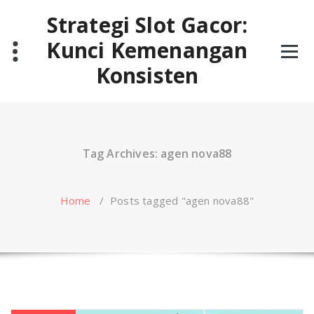
Skip
Strategi Slot Gacor:
to
content
Kunci Kemenangan
Konsisten
Tag Archives: agen nova88
Home
/
Posts tagged "agen nova88"