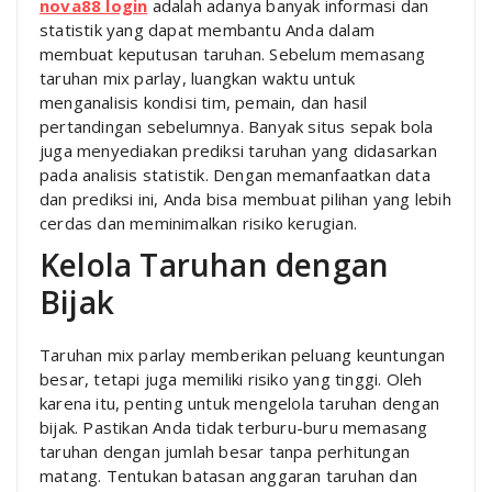
nova88 login
adalah adanya banyak informasi dan
statistik yang dapat membantu Anda dalam
membuat keputusan taruhan. Sebelum memasang
taruhan mix parlay, luangkan waktu untuk
menganalisis kondisi tim, pemain, dan hasil
pertandingan sebelumnya. Banyak situs sepak bola
juga menyediakan prediksi taruhan yang didasarkan
pada analisis statistik. Dengan memanfaatkan data
dan prediksi ini, Anda bisa membuat pilihan yang lebih
cerdas dan meminimalkan risiko kerugian.
Kelola Taruhan dengan
Bijak
Taruhan mix parlay memberikan peluang keuntungan
besar, tetapi juga memiliki risiko yang tinggi. Oleh
karena itu, penting untuk mengelola taruhan dengan
bijak. Pastikan Anda tidak terburu-buru memasang
taruhan dengan jumlah besar tanpa perhitungan
matang. Tentukan batasan anggaran taruhan dan