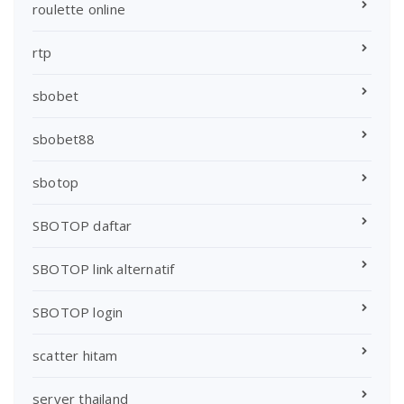
roulette online
rtp
sbobet
sbobet88
sbotop
SBOTOP daftar
SBOTOP link alternatif
SBOTOP login
scatter hitam
server thailand