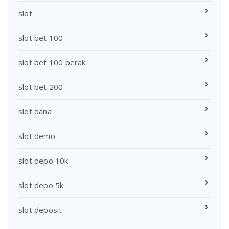
slot
slot bet 100
slot bet 100 perak
slot bet 200
slot dana
slot demo
slot depo 10k
slot depo 5k
slot deposit