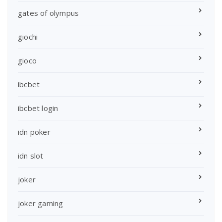
gates of olympus
giochi
gioco
ibcbet
ibcbet login
idn poker
idn slot
joker
joker gaming