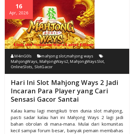
16
Apr, 2026
M4inG0ls
mahjong slot
,
mahjong ways
MahjongWays
,
MahjongWays2
,
MahjongWaysSlot
,
OnlineSlots
,
SlotGacor
Hari Ini Slot Mahjong Ways 2 Jadi
Incaran Para Player yang Cari
Sensasi Gacor Santai
Kalau kamu lagi mengikuti tren dunia slot mahjong,
pasti sadar kalau hari ini Mahjong Ways 2 lagi jadi
bahan obrolan di mana-mana. Mulai dari komunitas
kecil sampai forum besar, banyak pemain membahas