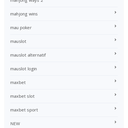
mahjong wins
mau poker
mauslot
mauslot alternatif
mauslot login
maxbet
maxbet slot
maxbet sport
NEW