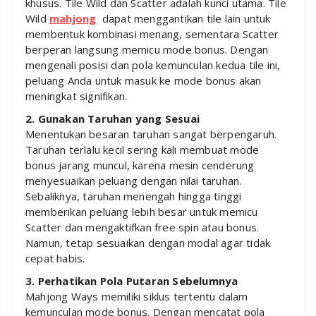
khusus. Tile Wild dan Scatter adalah kunci utama. Tile
Wild
mahjong
dapat menggantikan tile lain untuk
membentuk kombinasi menang, sementara Scatter
berperan langsung memicu mode bonus. Dengan
mengenali posisi dan pola kemunculan kedua tile ini,
peluang Anda untuk masuk ke mode bonus akan
meningkat signifikan.
2. Gunakan Taruhan yang Sesuai
Menentukan besaran taruhan sangat berpengaruh.
Taruhan terlalu kecil sering kali membuat mode
bonus jarang muncul, karena mesin cenderung
menyesuaikan peluang dengan nilai taruhan.
Sebaliknya, taruhan menengah hingga tinggi
memberikan peluang lebih besar untuk memicu
Scatter dan mengaktifkan free spin atau bonus.
Namun, tetap sesuaikan dengan modal agar tidak
cepat habis.
3. Perhatikan Pola Putaran Sebelumnya
Mahjong Ways memiliki siklus tertentu dalam
kemunculan mode bonus. Dengan mencatat pola