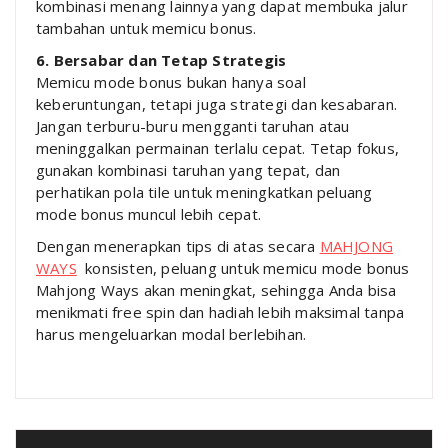
kombinasi menang lainnya yang dapat membuka jalur
tambahan untuk memicu bonus.
6. Bersabar dan Tetap Strategis
Memicu mode bonus bukan hanya soal
keberuntungan, tetapi juga strategi dan kesabaran.
Jangan terburu-buru mengganti taruhan atau
meninggalkan permainan terlalu cepat. Tetap fokus,
gunakan kombinasi taruhan yang tepat, dan
perhatikan pola tile untuk meningkatkan peluang
mode bonus muncul lebih cepat.
Dengan menerapkan tips di atas secara
MAHJONG
WAYS
konsisten, peluang untuk memicu mode bonus
Mahjong Ways akan meningkat, sehingga Anda bisa
menikmati free spin dan hadiah lebih maksimal tanpa
harus mengeluarkan modal berlebihan.