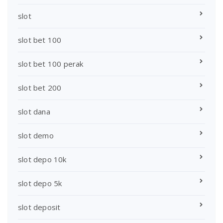
slot
slot bet 100
slot bet 100 perak
slot bet 200
slot dana
slot demo
slot depo 10k
slot depo 5k
slot deposit