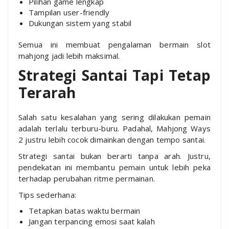
Pilihan game lengkap
Tampilan user-friendly
Dukungan sistem yang stabil
Semua ini membuat pengalaman bermain slot
mahjong jadi lebih maksimal.
Strategi Santai Tapi Tetap
Terarah
Salah satu kesalahan yang sering dilakukan pemain
adalah terlalu terburu-buru. Padahal, Mahjong Ways
2 justru lebih cocok dimainkan dengan tempo santai.
Strategi santai bukan berarti tanpa arah. Justru,
pendekatan ini membantu pemain untuk lebih peka
terhadap perubahan ritme permainan.
Tips sederhana:
Tetapkan batas waktu bermain
Jangan terpancing emosi saat kalah