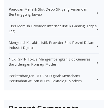
Panduan Memilih Slot Depo 5K yang Aman dan
Bertanggung Jawab
Tips Memilih Provider Internet untuk Gaming Tanpa
Lag
Mengenal Karakteristik Provider Slot Resmi Dalam
Industri Digital
NEXTSPIN Fokus Mengembangkan Slot Generasi
Baru dengan Konsep Modern
Perkembangan UU Slot Digital: Memahami
Perubahan Aturan di Era Teknologi Modern