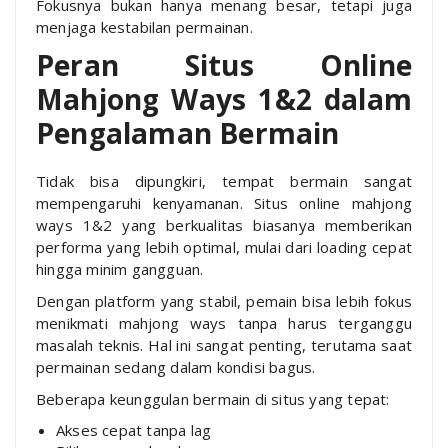
Fokusnya bukan hanya menang besar, tetapi juga
menjaga kestabilan permainan.
Peran Situs Online
Mahjong Ways 1&2 dalam
Pengalaman Bermain
Tidak bisa dipungkiri, tempat bermain sangat
mempengaruhi kenyamanan. Situs online mahjong
ways 1&2 yang berkualitas biasanya memberikan
performa yang lebih optimal, mulai dari loading cepat
hingga minim gangguan.
Dengan platform yang stabil, pemain bisa lebih fokus
menikmati mahjong ways tanpa harus terganggu
masalah teknis. Hal ini sangat penting, terutama saat
permainan sedang dalam kondisi bagus.
Beberapa keunggulan bermain di situs yang tepat:
Akses cepat tanpa lag