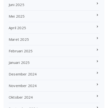
Juni 2025
Mei 2025
April 2025
Maret 2025
Februari 2025
Januari 2025
Desember 2024
November 2024
Oktober 2024