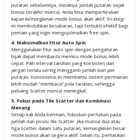
putaran sebelumnya, misalnya jumlah putaran sejak
bonus terakhir muncul, Anda bisa memperkirakan
kapan kemungkinan mode bonus akan aktif. Strategi
ini membutuhkan kesabaran, tapi terbukti efektif bagi
pemain yang ingin mengoptimalkan free spin.
4. Maksimalkan Fitur Auto Spin
Menggunakan fitur auto spin dengan pengaturan
bijak dapat membantu memicu mode bonus lebih
cepat. Pilih interval taruhan yang konsisten dan
jangan terlalu sering mengganti jumlah koin per
putaran. Konsistensi ini membantu sistem permainan
lebih mudah “membaca” pola taruhan, sehingga
peluang Scatter muncul meningkat.
5. Fokus pada Tile Scatter dan Kombinasi
Menang
Setiap kali Anda bermain, fokuskan perhatian pada
jumlah dan posisi tile Scatter. Jika muncul dua atau
tiga Scatter dalam satu putaran, kemungkinan besar
mode bonus akan segera aktif. Selain itu, perhatikan