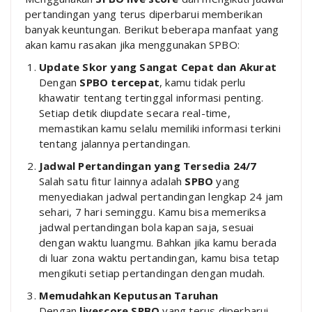
pertandingan yang terus diperbarui memberikan
banyak keuntungan. Berikut beberapa manfaat yang
akan kamu rasakan jika menggunakan SPBO:
Update Skor yang Sangat Cepat dan Akurat
Dengan
SPBO tercepat
, kamu tidak perlu
khawatir tentang tertinggal informasi penting.
Setiap detik diupdate secara real-time,
memastikan kamu selalu memiliki informasi terkini
tentang jalannya pertandingan.
Jadwal Pertandingan yang Tersedia 24/7
Salah satu fitur lainnya adalah
SPBO
yang
menyediakan jadwal pertandingan lengkap 24 jam
sehari, 7 hari seminggu. Kamu bisa memeriksa
jadwal pertandingan bola kapan saja, sesuai
dengan waktu luangmu. Bahkan jika kamu berada
di luar zona waktu pertandingan, kamu bisa tetap
mengikuti setiap pertandingan dengan mudah.
Memudahkan Keputusan Taruhan
Dengan
livescore SPBO
yang terus diperbarui,