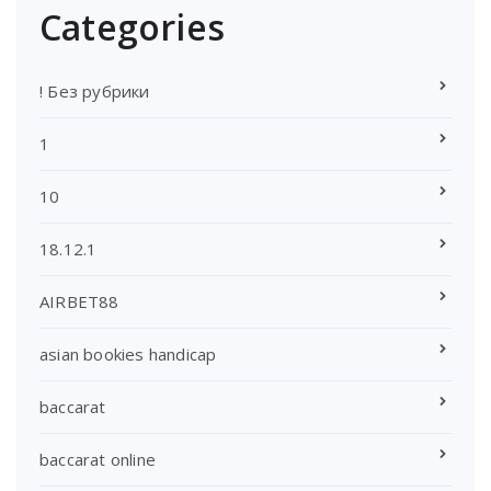
Categories
! Без рубрики
1
10
18.12.1
AIRBET88
asian bookies handicap
baccarat
baccarat online