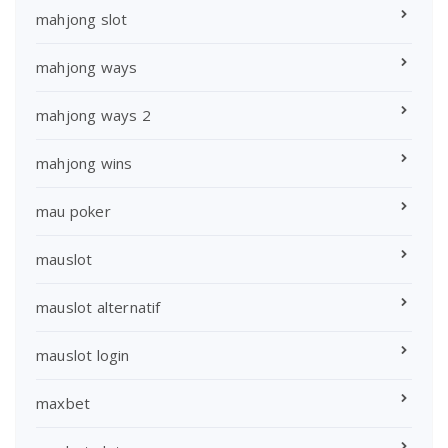
mahjong slot
mahjong ways
mahjong ways 2
mahjong wins
mau poker
mauslot
mauslot alternatif
mauslot login
maxbet