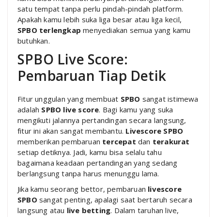
satu tempat tanpa perlu pindah-pindah platform.
Apakah kamu lebih suka liga besar atau liga kecil,
SPBO terlengkap
menyediakan semua yang kamu
butuhkan.
SPBO Live Score:
Pembaruan Tiap Detik
Fitur unggulan yang membuat
SPBO
sangat istimewa
adalah
SPBO live score
. Bagi kamu yang suka
mengikuti jalannya pertandingan secara langsung,
fitur ini akan sangat membantu.
Livescore SPBO
memberikan pembaruan
tercepat
dan
terakurat
setiap detiknya. Jadi, kamu bisa selalu tahu
bagaimana keadaan pertandingan yang sedang
berlangsung tanpa harus menunggu lama.
Jika kamu seorang bettor, pembaruan
livescore
SPBO
sangat penting, apalagi saat bertaruh secara
langsung atau
live betting
. Dalam taruhan live,