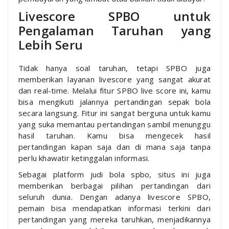
Livescore SPBO untuk
Pengalaman Taruhan yang
Lebih Seru
Tidak hanya soal taruhan, tetapi SPBO juga
memberikan layanan livescore yang sangat akurat
dan real-time. Melalui fitur SPBO live score ini, kamu
bisa mengikuti jalannya pertandingan sepak bola
secara langsung. Fitur ini sangat berguna untuk kamu
yang suka memantau pertandingan sambil menunggu
hasil taruhan. Kamu bisa mengecek hasil
pertandingan kapan saja dan di mana saja tanpa
perlu khawatir ketinggalan informasi.
Sebagai platform judi bola spbo, situs ini juga
memberikan berbagai pilihan pertandingan dari
seluruh dunia. Dengan adanya livescore SPBO,
pemain bisa mendapatkan informasi terkini dari
pertandingan yang mereka taruhkan, menjadikannya