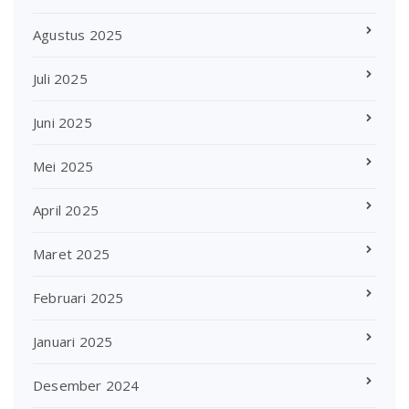
Agustus 2025
Juli 2025
Juni 2025
Mei 2025
April 2025
Maret 2025
Februari 2025
Januari 2025
Desember 2024