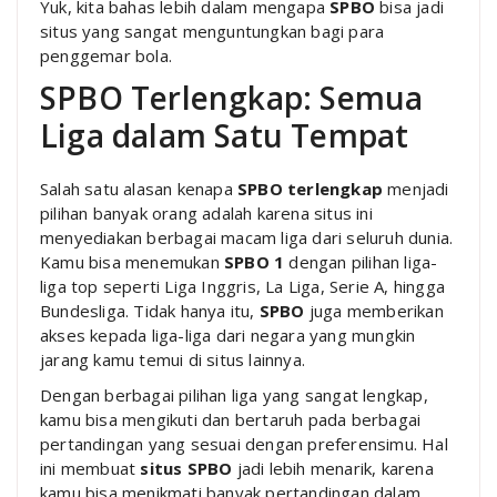
Yuk, kita bahas lebih dalam mengapa
SPBO
bisa jadi
situs yang sangat menguntungkan bagi para
penggemar bola.
SPBO Terlengkap: Semua
Liga dalam Satu Tempat
Salah satu alasan kenapa
SPBO terlengkap
menjadi
pilihan banyak orang adalah karena situs ini
menyediakan berbagai macam liga dari seluruh dunia.
Kamu bisa menemukan
SPBO 1
dengan pilihan liga-
liga top seperti Liga Inggris, La Liga, Serie A, hingga
Bundesliga. Tidak hanya itu,
SPBO
juga memberikan
akses kepada liga-liga dari negara yang mungkin
jarang kamu temui di situs lainnya.
Dengan berbagai pilihan liga yang sangat lengkap,
kamu bisa mengikuti dan bertaruh pada berbagai
pertandingan yang sesuai dengan preferensimu. Hal
ini membuat
situs SPBO
jadi lebih menarik, karena
kamu bisa menikmati banyak pertandingan dalam