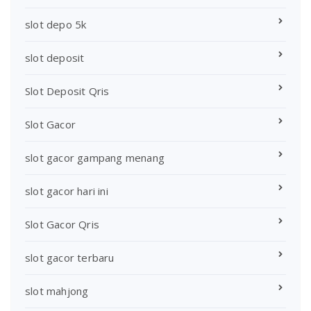
slot depo 5k
slot deposit
Slot Deposit Qris
Slot Gacor
slot gacor gampang menang
slot gacor hari ini
Slot Gacor Qris
slot gacor terbaru
slot mahjong