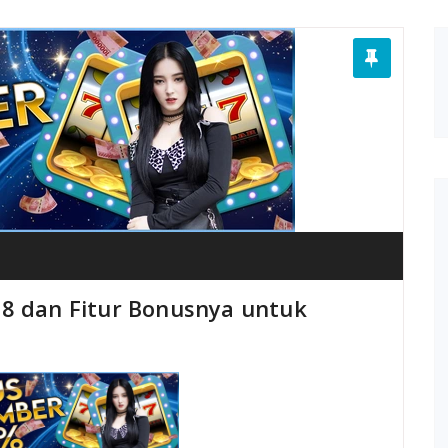
88 dan Fitur Bonusnya untuk