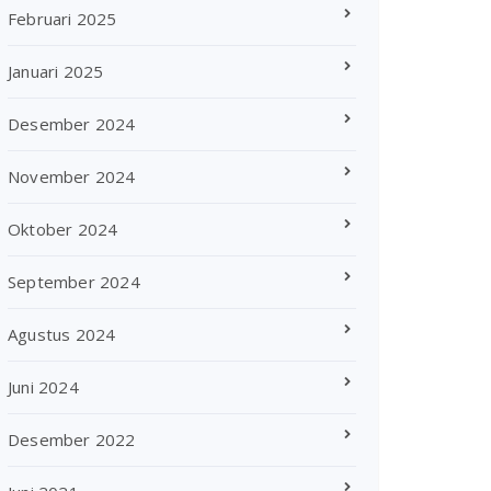
Februari 2025
Januari 2025
Desember 2024
November 2024
Oktober 2024
September 2024
Agustus 2024
Juni 2024
Desember 2022