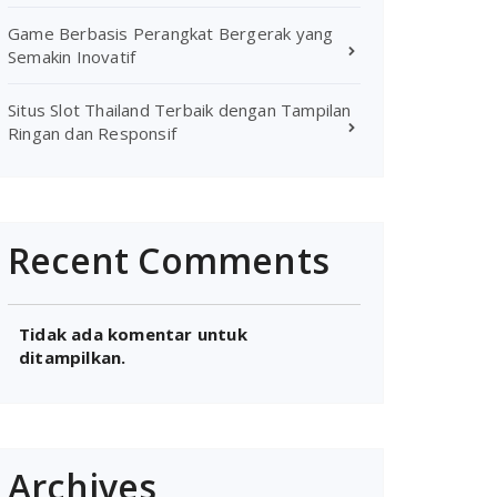
Game Berbasis Perangkat Bergerak yang
Semakin Inovatif
Situs Slot Thailand Terbaik dengan Tampilan
Ringan dan Responsif
Recent Comments
Tidak ada komentar untuk
ditampilkan.
Archives