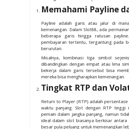
Memahami Payline da
Payline adalah garis atau jalur di man
kemenangan. Dalam Slot88, ada permainan 
beberapa garis hingga ratusan payline.
pembayaran tertentu, tergantung pada b
berurutan.
Misalnya, kombinasi tiga simbol seje
dibandingkan dengan empat atau lima sim
bekerja dalam garis tersebut bisa mem
mereka bisa mengharapkan kemenangan.
Tingkat RTP dan Volati
Return to Player (RTP) adalah persentase
waktu panjang. Slot dengan RTP tinggi 
pemain dalam jangka panjang, namun tida
ideal dalam slot biasanya berkisar antar
besar pula peluang untuk memenangkan leb