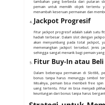
tambahan yang berbeda dari putaran sl
pemain untuk memilih objek tertentu y
menambah keseruan permainan dan membu
Jackpot Progresif
Fitur jackpot progresif adalah salah satu f
hadiah terbesar. Dalam slot dengan jackpo
akan menyumbang pada total jackpot, y
memenangkan jackpot tersebut. Jenis ja
sehingga sangat menarik bagi pemain yan
Fitur Buy-In atau Bel
Dalam beberapa permainan di Slot88, pem
bonus tanpa harus menunggu simbol terten
Misalnya, pemain bisa membeli free spin
uang tertentu. Fitur ini bisa menjadi pil
keuntungan dari bonus tanpa harus bergan
Strategi untuk Mem