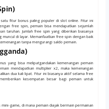
Spin)
atu fitur bonus paling populer di slot online. Fitur ini
 Dengan free spin, pemain bisa mendapatkan sejumlah
n taruhan. Jumlah free spin yang diberikan biasanya
g muncul di layar. Memanfaatkan free spin dengan baik
 kemenangan tanpa mengurangi saldo pemain.
ngganda)
bonus yang bisa melipatgandakan kemenangan pemain
pemain mendapatkan multiplier x2, maka kemenangan
ikan dua kali lipat. Fitur ini biasanya aktif selama free
 memberikan kesempatan besar bagi pemain untuk
us mini-game, di mana pemain diajak bermain permainan