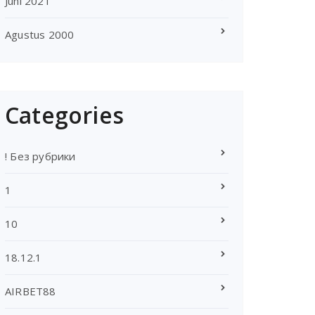
Juni 2021
Agustus 2000
Categories
! Без рубрики
1
10
18.12.1
AIRBET88