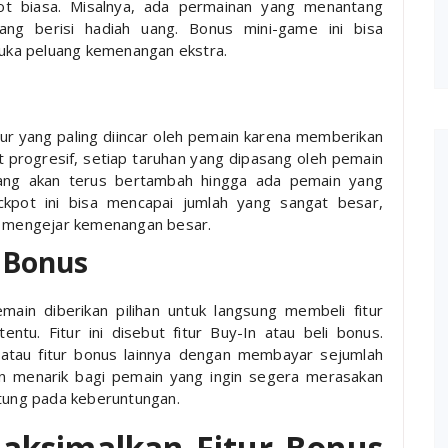
ot biasa. Misalnya, ada permainan yang menantang
ang berisi hadiah uang. Bonus mini-game ini bisa
ka peluang kemenangan ekstra.
itur yang paling diincar oleh pemain karena memberikan
t progresif, setiap taruhan yang dipasang oleh pemain
ang akan terus bertambah hingga ada pemain yang
ckpot ini bisa mencapai jumlah yang sangat besar,
g mengejar kemenangan besar.
i Bonus
ain diberikan pilihan untuk langsung membeli fitur
tu. Fitur ini disebut fitur Buy-In atau beli bonus.
 atau fitur bonus lainnya dengan membayar sejumlah
ihan menarik bagi pemain yang ingin segera merasakan
tung pada keberuntungan.
aksimalkan Fitur Bonus