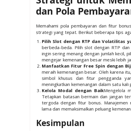
dan Pola Pembayara
Memahami pola pembayaran dan fitur bonus d
strategi yang tepat. Berikut beberapa tips 
Pilih Slot dengan RTP dan Volatilitas 
berbeda-beda. Pilih slot dengan RTP dan v
ingin sering menang dengan jumlah kecil, pil
mengejar kemenangan besar meski lebih jaran
Manfaatkan Fitur Free Spin dengan Bi
meraih kemenangan besar. Oleh karena itu
simbol khusus dan fitur pengganda yan
meningkatkan kemenangan dalam satu kali 
Kelola Modal dengan Baik
Mengelola m
Tetapkan batasan bermain dan jangan ter
tergoda dengan fitur bonus. Manajemen 
lama dan memaksimalkan peluang kemenan
Kesimpulan