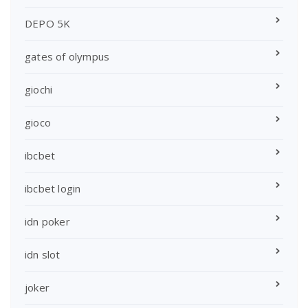
DEPO 5K
gates of olympus
giochi
gioco
ibcbet
ibcbet login
idn poker
idn slot
joker