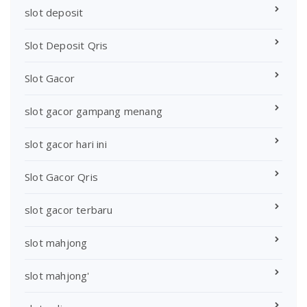
slot deposit
Slot Deposit Qris
Slot Gacor
slot gacor gampang menang
slot gacor hari ini
Slot Gacor Qris
slot gacor terbaru
slot mahjong
slot mahjong'