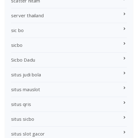
scatter hitam
server thailand
sic bo
sicbo
Sicbo Dadu
situs judi bola
situs mauslot
situs qris
situs sicbo
situs slot gacor