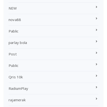
NEW
nova88
Pablic
parlay bola
Post
Public
Qris 10k
RadiumPlay
rajamerak