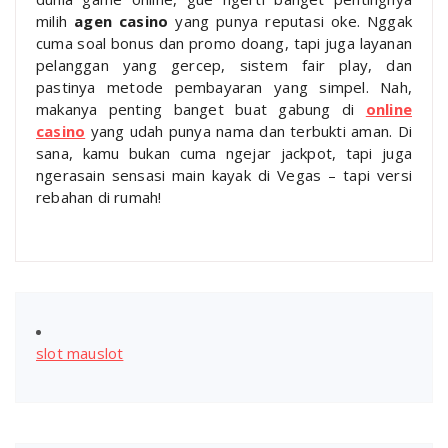
milih
agen casino
yang punya reputasi oke. Nggak
cuma soal bonus dan promo doang, tapi juga layanan
pelanggan yang gercep, sistem fair play, dan
pastinya metode pembayaran yang simpel. Nah,
makanya penting banget buat gabung di
online
casino
yang udah punya nama dan terbukti aman. Di
sana, kamu bukan cuma ngejar jackpot, tapi juga
ngerasain sensasi main kayak di Vegas – tapi versi
rebahan di rumah!
slot mauslot