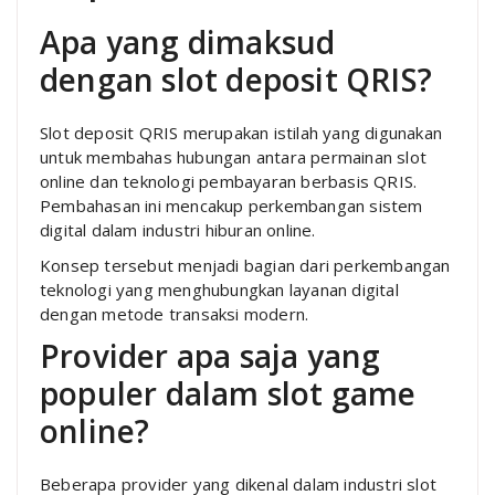
Apa yang dimaksud
dengan slot deposit QRIS?
Slot deposit QRIS merupakan istilah yang digunakan
untuk membahas hubungan antara permainan slot
online dan teknologi pembayaran berbasis QRIS.
Pembahasan ini mencakup perkembangan sistem
digital dalam industri hiburan online.
Konsep tersebut menjadi bagian dari perkembangan
teknologi yang menghubungkan layanan digital
dengan metode transaksi modern.
Provider apa saja yang
populer dalam slot game
online?
Beberapa provider yang dikenal dalam industri slot