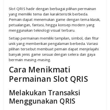
Slot QRIS hadir dengan berbagai pilihan permainan
yang memiliki tema dan karakteristik berbeda.
Pemain dapat menemukan game dengan tema klasik,
petualangan, fantasi, hingga konsep modern yang
menggunakan teknologi visual terbaru.
Setiap permainan memiliki tampilan, simbol, dan fitur
unik yang memberikan pengalaman berbeda. Variasi
pilihan tersebut membuat pemain dapat menjelajahi
banyak jenis game sesuai dengan selera dan gaya
bermain masing-masing.
Cara Menikmati
Permainan Slot QRIS
Melakukan Transaksi
Menggunakan QRIS