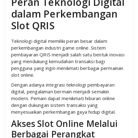
Peran Teknologi Digital
dalam Perkembangan
Slot QRIS
Teknologi digital memiliki peran besar dalam
perkembangan industri game online. Sistem
pembayaran QRIS menjadi salah satu bentuk inovasi
yang mendukung kemudahan transaksi bagi
pengguna yang ingin menikmati berbagai permainan
slot online.
Dengan adanya integrasi teknologi pembayaran
digital, pengalaman bermain menjadi semakin
modern. Pemain dapat menikmati hiburan online
dengan dukungan sistem transaksi yang
menyesuaikan perkembangan gaya hidup digital.
Akses Slot Online Melalui
Berbagai Perangkat