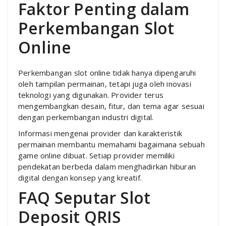
Faktor Penting dalam
Perkembangan Slot
Online
Perkembangan slot online tidak hanya dipengaruhi
oleh tampilan permainan, tetapi juga oleh inovasi
teknologi yang digunakan. Provider terus
mengembangkan desain, fitur, dan tema agar sesuai
dengan perkembangan industri digital.
Informasi mengenai provider dan karakteristik
permainan membantu memahami bagaimana sebuah
game online dibuat. Setiap provider memiliki
pendekatan berbeda dalam menghadirkan hiburan
digital dengan konsep yang kreatif.
FAQ Seputar Slot
Deposit QRIS