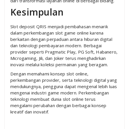
dari transformasi layanan online di berbagai bidang.
Kesimpulan
Slot deposit QRIS menjadi pembahasan menarik
dalam perkembangan slot game online karena
berkaitan dengan perpaduan antara hiburan digital
dan teknologi pembayaran modern. Berbagai
provider seperti Pragmatic Play, PG Soft, Habanero,
Microgaming, Jili, dan Joker terus menghadirkan
inovasi melalui koleksi permainan yang beragam.
Dengan memahami konsep slot online,
perkembangan provider, serta teknologi digital yang
mendukungnya, pengguna dapat mengenal lebih luas
mengenai industri game modern. Perkembangan
teknologi membuat dunia slot online terus
mengalami perubahan dengan berbagai konsep
kreatif dan inovatif.