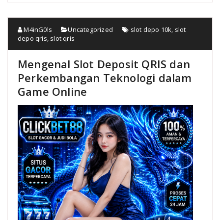
M4inG0ls
Uncategorized
slot depo 10k
,
slot
depo qris
,
slot qris
Mengenal Slot Deposit QRIS dan
Perkembangan Teknologi dalam
Game Online