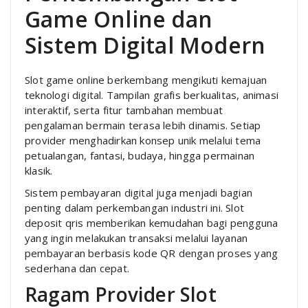
Game Online dan
Sistem Digital Modern
Slot game online berkembang mengikuti kemajuan
teknologi digital. Tampilan grafis berkualitas, animasi
interaktif, serta fitur tambahan membuat
pengalaman bermain terasa lebih dinamis. Setiap
provider menghadirkan konsep unik melalui tema
petualangan, fantasi, budaya, hingga permainan
klasik.
Sistem pembayaran digital juga menjadi bagian
penting dalam perkembangan industri ini. Slot
deposit qris memberikan kemudahan bagi pengguna
yang ingin melakukan transaksi melalui layanan
pembayaran berbasis kode QR dengan proses yang
sederhana dan cepat.
Ragam Provider Slot