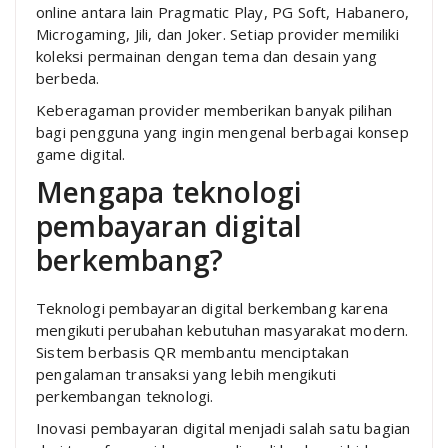
online antara lain Pragmatic Play, PG Soft, Habanero,
Microgaming, Jili, dan Joker. Setiap provider memiliki
koleksi permainan dengan tema dan desain yang
berbeda.
Keberagaman provider memberikan banyak pilihan
bagi pengguna yang ingin mengenal berbagai konsep
game digital.
Mengapa teknologi
pembayaran digital
berkembang?
Teknologi pembayaran digital berkembang karena
mengikuti perubahan kebutuhan masyarakat modern.
Sistem berbasis QR membantu menciptakan
pengalaman transaksi yang lebih mengikuti
perkembangan teknologi.
Inovasi pembayaran digital menjadi salah satu bagian