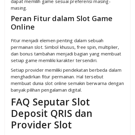
dapat memilih game sesuai preferensi masing-
masing.
Peran Fitur dalam Slot Game
Online
Fitur menjadi elemen penting dalam sebuah
permainan slot. Simbol khusus, free spin, multiplier,
dan bonus tambahan menjadi bagian yang membuat
setiap game memiliki karakter tersendiri.
Setiap provider memiliki pendekatan berbeda dalam
menghadirkan fitur permainan. Hal tersebut
membuat dunia slot online semakin berwarna dengan
banyak pilihan pengalaman digital.
FAQ Seputar Slot
Deposit QRIS dan
Provider Slot