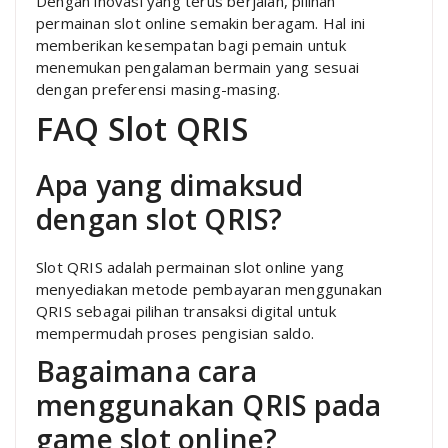
Dengan inovasi yang terus berjalan, pilihan
permainan slot online semakin beragam. Hal ini
memberikan kesempatan bagi pemain untuk
menemukan pengalaman bermain yang sesuai
dengan preferensi masing-masing.
FAQ Slot QRIS
Apa yang dimaksud
dengan slot QRIS?
Slot QRIS adalah permainan slot online yang
menyediakan metode pembayaran menggunakan
QRIS sebagai pilihan transaksi digital untuk
mempermudah proses pengisian saldo.
Bagaimana cara
menggunakan QRIS pada
game slot online?