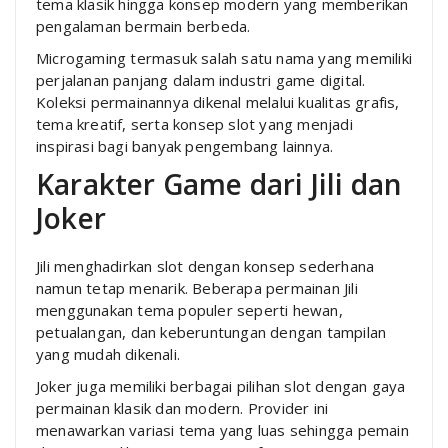
tema klasik hingga konsep modern yang memberikan
pengalaman bermain berbeda.
Microgaming termasuk salah satu nama yang memiliki
perjalanan panjang dalam industri game digital.
Koleksi permainannya dikenal melalui kualitas grafis,
tema kreatif, serta konsep slot yang menjadi
inspirasi bagi banyak pengembang lainnya.
Karakter Game dari Jili dan
Joker
Jili menghadirkan slot dengan konsep sederhana
namun tetap menarik. Beberapa permainan Jili
menggunakan tema populer seperti hewan,
petualangan, dan keberuntungan dengan tampilan
yang mudah dikenali.
Joker juga memiliki berbagai pilihan slot dengan gaya
permainan klasik dan modern. Provider ini
menawarkan variasi tema yang luas sehingga pemain