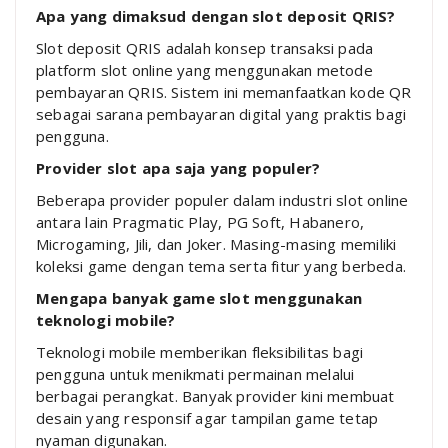
Apa yang dimaksud dengan slot deposit QRIS?
Slot deposit QRIS adalah konsep transaksi pada
platform slot online yang menggunakan metode
pembayaran QRIS. Sistem ini memanfaatkan kode QR
sebagai sarana pembayaran digital yang praktis bagi
pengguna.
Provider slot apa saja yang populer?
Beberapa provider populer dalam industri slot online
antara lain Pragmatic Play, PG Soft, Habanero,
Microgaming, Jili, dan Joker. Masing-masing memiliki
koleksi game dengan tema serta fitur yang berbeda.
Mengapa banyak game slot menggunakan
teknologi mobile?
Teknologi mobile memberikan fleksibilitas bagi
pengguna untuk menikmati permainan melalui
berbagai perangkat. Banyak provider kini membuat
desain yang responsif agar tampilan game tetap
nyaman digunakan.