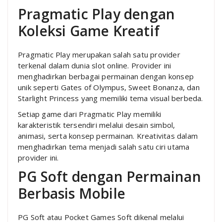
Pragmatic Play dengan
Koleksi Game Kreatif
Pragmatic Play merupakan salah satu provider
terkenal dalam dunia slot online. Provider ini
menghadirkan berbagai permainan dengan konsep
unik seperti Gates of Olympus, Sweet Bonanza, dan
Starlight Princess yang memiliki tema visual berbeda.
Setiap game dari Pragmatic Play memiliki
karakteristik tersendiri melalui desain simbol,
animasi, serta konsep permainan. Kreativitas dalam
menghadirkan tema menjadi salah satu ciri utama
provider ini.
PG Soft dengan Permainan
Berbasis Mobile
PG Soft atau Pocket Games Soft dikenal melalui