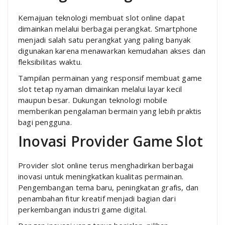
Kemajuan teknologi membuat slot online dapat
dimainkan melalui berbagai perangkat. Smartphone
menjadi salah satu perangkat yang paling banyak
digunakan karena menawarkan kemudahan akses dan
fleksibilitas waktu.
Tampilan permainan yang responsif membuat game
slot tetap nyaman dimainkan melalui layar kecil
maupun besar. Dukungan teknologi mobile
memberikan pengalaman bermain yang lebih praktis
bagi pengguna.
Inovasi Provider Game Slot
Provider slot online terus menghadirkan berbagai
inovasi untuk meningkatkan kualitas permainan.
Pengembangan tema baru, peningkatan grafis, dan
penambahan fitur kreatif menjadi bagian dari
perkembangan industri game digital.