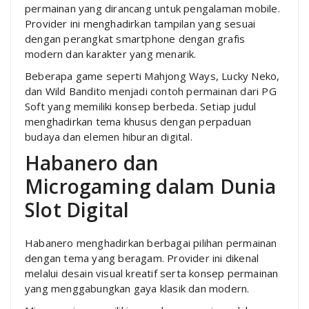
permainan yang dirancang untuk pengalaman mobile.
Provider ini menghadirkan tampilan yang sesuai
dengan perangkat smartphone dengan grafis
modern dan karakter yang menarik.
Beberapa game seperti Mahjong Ways, Lucky Neko,
dan Wild Bandito menjadi contoh permainan dari PG
Soft yang memiliki konsep berbeda. Setiap judul
menghadirkan tema khusus dengan perpaduan
budaya dan elemen hiburan digital.
Habanero dan
Microgaming dalam Dunia
Slot Digital
Habanero menghadirkan berbagai pilihan permainan
dengan tema yang beragam. Provider ini dikenal
melalui desain visual kreatif serta konsep permainan
yang menggabungkan gaya klasik dan modern.