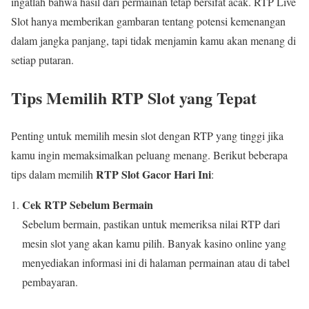
ingatlah bahwa hasil dari permainan tetap bersifat acak. RTP Live
Slot hanya memberikan gambaran tentang potensi kemenangan
dalam jangka panjang, tapi tidak menjamin kamu akan menang di
setiap putaran.
Tips Memilih RTP Slot yang Tepat
Penting untuk memilih mesin slot dengan RTP yang tinggi jika
kamu ingin memaksimalkan peluang menang. Berikut beberapa
RTP Slot Gacor Hari Ini
tips dalam memilih
:
Cek RTP Sebelum Bermain
Sebelum bermain, pastikan untuk memeriksa nilai RTP dari
mesin slot yang akan kamu pilih. Banyak kasino online yang
menyediakan informasi ini di halaman permainan atau di tabel
pembayaran.