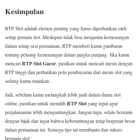
Kesimpulan
RTP Slot adalah elemen penting yang harus diperhatikan oleh
setiap pemain slot. Meskipun tidak bisa menjamin kemenangan
dalam setiap sesi permainan, RTP memberi kamu gambaran
tentang peluang kemenangan dalam jangka panjang. Jika kamu
RTP Slot Gacor
mencari
, pastikan untuk mencari mesin dengan
RTP tinggi dan perhatikan pola pembayaran dari mesin slot yang
sedang kamu mainkan.
Jadi, sebelum kamu melangkah lebih jauh dalam dunia slot
RTP Slot
online, pastikan untuk memilih
yang tepat agar
perjalananmu lebih menguntungkan. Jangan lupa, selalu bermain
dengan bijak dan ingat bahwa keberuntungan tetap berperan besar
dalam permainan ini. Semoga tips ini membantu dan sukses
bermain slot!