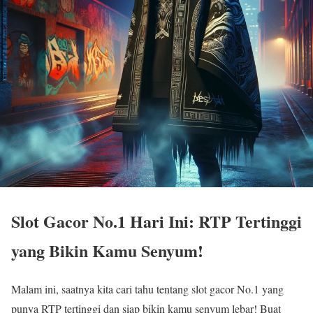
Slot Gacor No.1 Hari Ini: RTP Tertinggi
yang Bikin Kamu Senyum!
Malam ini, saatnya kita cari tahu tentang slot gacor No.1 yang
punya RTP tertinggi dan siap bikin kamu senyum lebar! Buat