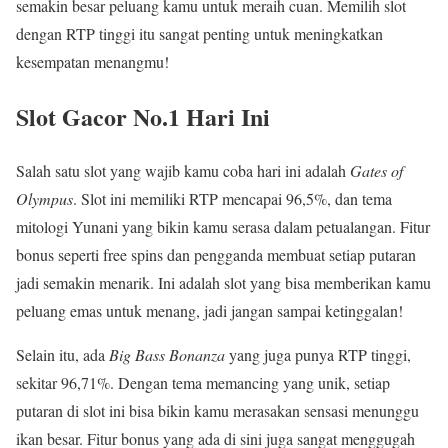
semakin besar peluang kamu untuk meraih cuan. Memilih slot
dengan RTP tinggi itu sangat penting untuk meningkatkan
kesempatan menangmu!
Slot Gacor No.1 Hari Ini
Salah satu slot yang wajib kamu coba hari ini adalah
Gates of
Olympus
. Slot ini memiliki RTP mencapai 96,5%, dan tema
mitologi Yunani yang bikin kamu serasa dalam petualangan. Fitur
bonus seperti free spins dan pengganda membuat setiap putaran
jadi semakin menarik. Ini adalah slot yang bisa memberikan kamu
peluang emas untuk menang, jadi jangan sampai ketinggalan!
Selain itu, ada
Big Bass Bonanza
yang juga punya RTP tinggi,
sekitar 96,71%. Dengan tema memancing yang unik, setiap
putaran di slot ini bisa bikin kamu merasakan sensasi menunggu
ikan besar. Fitur bonus yang ada di sini juga sangat menggugah