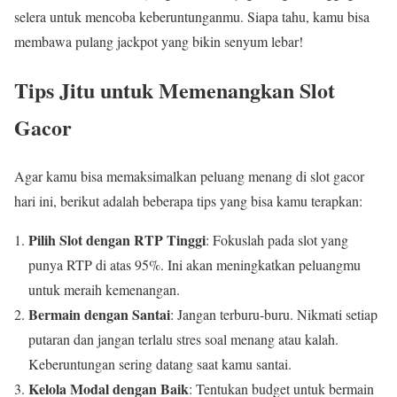
selera untuk mencoba keberuntunganmu. Siapa tahu, kamu bisa
membawa pulang jackpot yang bikin senyum lebar!
Tips Jitu untuk Memenangkan Slot
Gacor
Agar kamu bisa memaksimalkan peluang menang di slot gacor
hari ini, berikut adalah beberapa tips yang bisa kamu terapkan:
Pilih Slot dengan RTP Tinggi
: Fokuslah pada slot yang
punya RTP di atas 95%. Ini akan meningkatkan peluangmu
untuk meraih kemenangan.
Bermain dengan Santai
: Jangan terburu-buru. Nikmati setiap
putaran dan jangan terlalu stres soal menang atau kalah.
Keberuntungan sering datang saat kamu santai.
Kelola Modal dengan Baik
: Tentukan budget untuk bermain