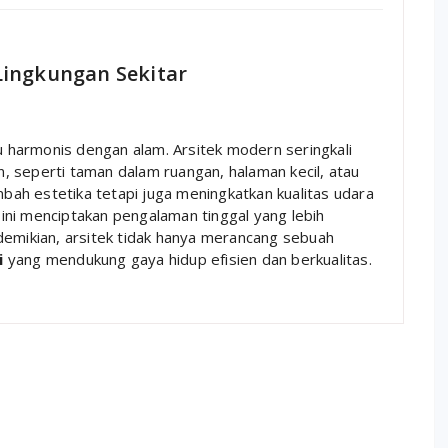
ingkungan Sekitar
harmonis dengan alam. Arsitek modern seringkali
, seperti taman dalam ruangan, halaman kecil, atau
mbah estetika tetapi juga meningkatkan kualitas udara
ni menciptakan pengalaman tinggal yang lebih
mikian, arsitek tidak hanya merancang sebuah
i
yang mendukung gaya hidup efisien dan berkualitas.