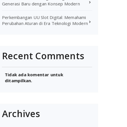
Generasi Baru dengan Konsep Modern
Perkembangan UU Slot Digital: Memahami
Perubahan Aturan di Era Teknologi Modern
Recent Comments
Tidak ada komentar untuk
ditampilkan.
Archives