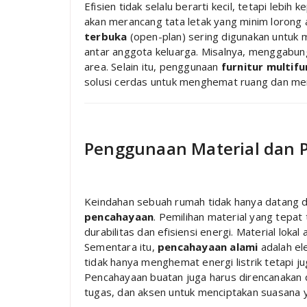
Efisien tidak selalu berarti kecil, tetapi lebih 
akan merancang tata letak yang minim lorong 
terbuka
(open-plan) sering digunakan untuk 
antar anggota keluarga. Misalnya, menggabun
area. Selain itu, penggunaan
furnitur multifu
solusi cerdas untuk menghemat ruang dan men
Penggunaan Material dan 
Keindahan sebuah rumah tidak hanya datang da
pencahayaan
. Pemilihan material yang tepat
durabilitas dan efisiensi energi. Material lok
Sementara itu,
pencahayaan alami
adalah ele
tidak hanya menghemat energi listrik tetapi j
Pencahayaan buatan juga harus direncanakan
tugas, dan aksen untuk menciptakan suasana y