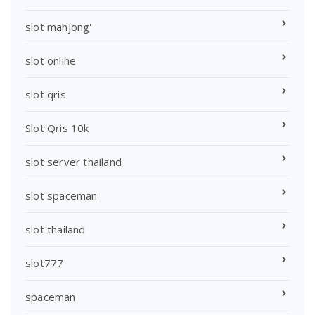
slot mahjong'
slot online
slot qris
Slot Qris 10k
slot server thailand
slot spaceman
slot thailand
slot777
spaceman