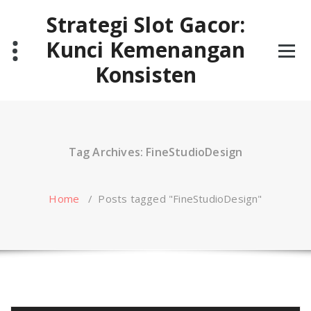
Skip
Strategi Slot Gacor:
to
content
Kunci Kemenangan
Konsisten
Tag Archives: FineStudioDesign
Home
/
Posts tagged "FineStudioDesign"