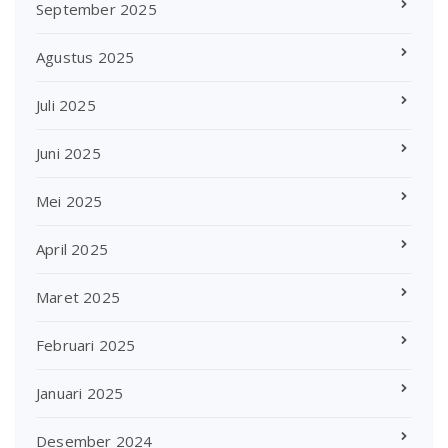
September 2025
Agustus 2025
Juli 2025
Juni 2025
Mei 2025
April 2025
Maret 2025
Februari 2025
Januari 2025
Desember 2024