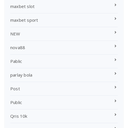
maxbet slot
maxbet sport
NEW
nova88
Pablic
parlay bola
Post
Public
Qris 10k