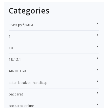
Categories
! Без рубрики
1
10
18.12.1
AIRBET88
asian bookies handicap
baccarat
baccarat online