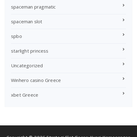
spaceman pragmatic
spaceman slot
spbo
starlight princess
Uncategorized
Winhero casino Greece
xbet Greece