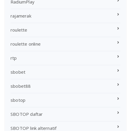
RadiumPlay
rajamerak
roulette
roulette online
rtp
sbobet
sbobet88
sbotop
SBOTOP daftar
SBOTOP link alternatif